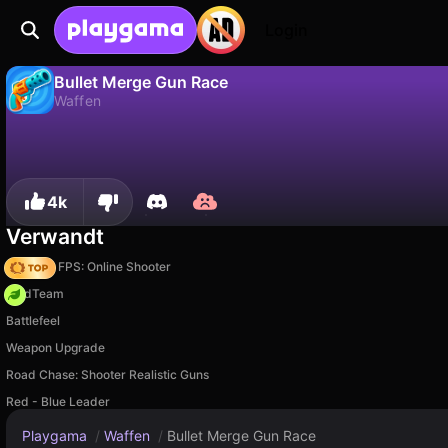
Login
Bullet Merge Gun Race
Waffen
Nein
Speic
Fortschritt speichern!
Bullet Merge Gun Race ist ein kostenloses waffen-Spiel von GirlsBoysGame. Spiel es online auf Playgama.
4k
Verwandt
Hazmob FPS: Online Shooter
MadTeam
Battlefeel
Weapon Upgrade
Road Chase: Shooter Realistic Guns
Red - Blue Leader
Playgama
/
Waffen
/
Bullet Merge Gun Race