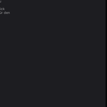
u
Kick
für den