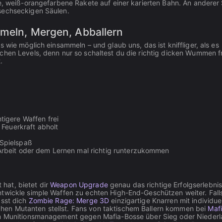
e, weiß-orangefarbene Rakete auf einer karierten Bahn. An anderer 
 sechseckigen Säulen.
mmeln, Mergen, Abballern
 wie möglich einsammeln – und glaub uns, das ist kniffliger, als es
chen Levels, denn nur so schaltest du die richtig dicken Wummen fr
.
igere Waffen frei
 Feuerkraft abholt
Spielspaß
rbeit oder dem Lernen mal richtig runterzukommen
hat, bietet dir
Weapon Upgrade
genau das richtige Erfolgserlebnis
ntwickle simple Waffen zu echten High-End-Geschützen weiter. Fall
ässt dich
Zombie Rage: Merge 3D
einzigartige Knarren mit individue
hen Mutanten stellst. Fans von taktischem Ballern kommen bei
Maf
ein Munitionsmanagement gegen Mafia-Bosse über Sieg oder Nieder