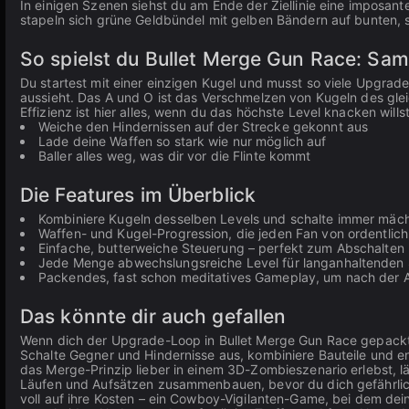
In einigen Szenen siehst du am Ende der Ziellinie eine imposant
stapeln sich grüne Geldbündel mit gelben Bändern auf bunten,
So spielst du Bullet Merge Gun Race: Sa
Du startest mit einer einzigen Kugel und musst so viele Upgrades
aussieht. Das A und O ist das Verschmelzen von Kugeln des glei
Effizienz ist hier alles, wenn du das höchste Level knacken willst
Weiche den Hindernissen auf der Strecke gekonnt aus
Lade deine Waffen so stark wie nur möglich auf
Baller alles weg, was dir vor die Flinte kommt
Die Features im Überblick
Kombiniere Kugeln desselben Levels und schalte immer mächt
Waffen- und Kugel-Progression, die jeden Fan von ordentlich
Einfache, butterweiche Steuerung – perfekt zum Abschalten
Jede Menge abwechslungsreiche Level für langanhaltenden 
Packendes, fast schon meditatives Gameplay, um nach der A
Das könnte dir auch gefallen
Wenn dich der Upgrade-Loop in Bullet Merge Gun Race gepackt 
Schalte Gegner und Hindernisse aus, kombiniere Bauteile und e
das Merge-Prinzip lieber in einem 3D-Zombieszenario erlebst, l
Läufen und Aufsätzen zusammenbauen, bevor du dich gefährlic
voll auf ihre Kosten – ein Cowboy-Vigilanten-Game, bei dem d