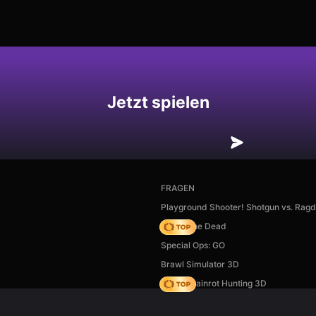
hern
Jetzt spielen
FRAGEN
Playground Shooter! Shotgun vs. Ragdo
Rise of the Dead
Special Ops: GO
Brawl Simulator 3D
Italian Brainrot Hunting 3D