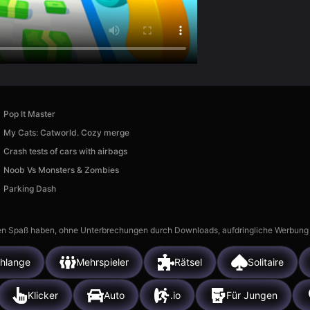
Pop It Master
My Cats: Catworld. Сozy merge
Crash tests of cars with airbags
Noob Vs Monsters & Zombies
Parking Dash
n Spaß haben, ohne Unterbrechungen durch Downloads, aufdringliche Werbung ode
hlange
Mehrspieler
Rätsel
Solitaire
Klicker
Auto
.io
Für Jungen