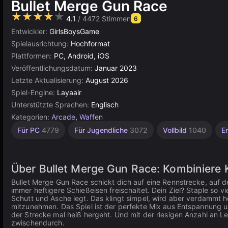
Bullet Merge Gun Race
★★★★★
4.1
/ 4472 Stimmen
6
Entwickler:
GirlsBoysGame
Spielausrichtung:
Hochformat
Plattformen:
PC, Android, iOS
Veröffentlichungsdatum:
Januar 2023
Letzte Aktualisierung:
August 2026
Spiel-Engine:
Layaair
Unterstützte Sprachen:
Englisch
Kategorien:
Arcade
,
Waffen
Herausfordernd
Sammeln
Agility
Desktop
Inkrementell
Russisch
Einfache
Browser
Für 1
Für PC
4779
Für Jugendliche
3072
Vollbild
1040
E
Spieler
2589
5019
5168
1572
1796
889
565
592
4147
Über Bullet Merge Gun Race: Kombiniere K
Bullet Merge Gun Race schickt dich auf eine Rennstrecke, auf
immer heftigere Schießeisen freischaltet. Dein Ziel? Staple so vi
Schutt und Asche legt. Das klingt simpel, wird aber verdammt 
mitzunehmen. Das Spiel ist der perfekte Mix aus Entspannung un
der Strecke mal heiß hergeht. Und mit der riesigen Anzahl an Lev
zwischendurch.