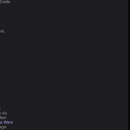
Stelle
ei.
:
s du
llen
ia Wars
lage