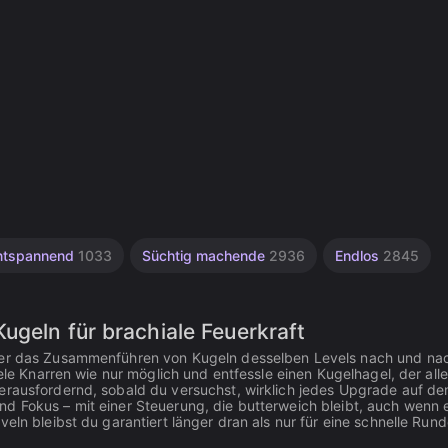
ntspannend
1033
Süchtig machende
2936
Endlos
2845
ugeln für brachiale Feuerkraft
 der das Zusammenführen von Kugeln desselben Levels nach und na
ele Knarren wie nur möglich und entfessle einen Kugelhagel, der alle
herausfordernd, sobald du versuchst, wirklich jedes Upgrade auf 
d Fokus – mit einer Steuerung, die butterweich bleibt, auch wenn 
eln bleibst du garantiert länger dran als nur für eine schnelle Run