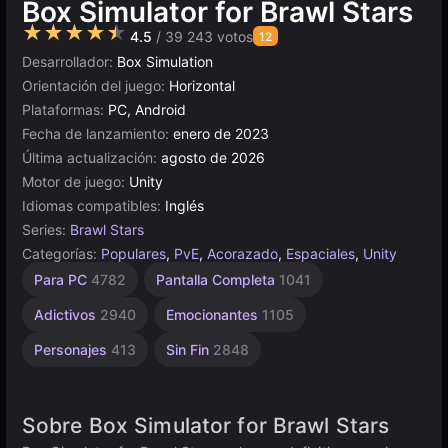
Box Simulator for Brawl Stars
★★★★★
4.5
/ 39 243 votos
12
Desarrollador:
Box Simulation
Orientación del juego:
Horizontal
Plataformas:
PC, Android
Fecha de lanzamiento:
enero de 2023
Última actualización:
agosto de 2026
Motor de juego:
Unity
Idiomas compatibles:
Inglés
Series:
Brawl Stars
Categorías:
Populares
,
PvE
,
Acorazado
,
Espaciales
,
Unity
Coleccionismo
Escritorio
Incrementales
Rusos
Sencillos
Browser
Unity
Alta
De 1
Para PC
4782
Pantalla Completa
1041
Jugador
Calidad
1798
en
5023
1573
5173
565
889
línea
3570
4145
Adictivos
2940
Emocionantes
1105
3175
Personajes
413
Sin Fin
2848
Sobre Box Simulator for Brawl Stars