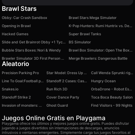
Brawl Stars
Obby: Car Crash Sandbox
Brawl Stars Mega Simulator
Opening in Brawl
K-Pop Hunters: Rumi Huntrix vs. Demons
Hacked Games
Super Brawl Tanks
Slide and Get Brainrot Obby +1 Tycoon 3D
BS Simulator
Bubble Stars Boxes: Nori & Wendy
Brawl Box Simulator: Open The Boxes!
Brawler Simulator 3D First Person Shooter
Merge Brawlers: Dangerous Battle
Aleatorio
Precision Parking Pro
Star Model: Dress Up Girls
Call Wenda Sprunki right now!
Line To Goal:Football puzzle
Standoff 2 Cases: Case Opening Simulator
Hungry Ocean
Snakes.io
Run Rich 3D
OrbaDrone - Robot Escape
Standoff Strike 2
Cover Dance Party
Toca Boca Beauty Salon
Invasion of monsters: Don't let the monsters pass!
Ghost Guard
Find Visitors - 99 Nights
Juegos Online Gratis en Playgama
Playgama ofrece los últimos y mejores juegos online gratis. Puedes disfrutar
jugando a juegos divertidos sin interrupciones de descargas, anuncios
intrusivos o ventanas emergentes. Simplemente carga tus juegos favoritos al