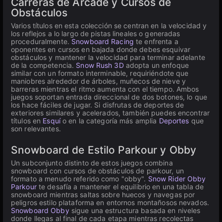
Carreras de Arcade y Cursos de
Obstáculos
Varios títulos en esta colección se centran en la velocidad y
los reflejos a lo largo de pistas lineales o generadas
proceduralmente.
Snowboard Racing
te enfrenta a
oponentes en cursos en bajada donde debes esquivar
obstáculos y mantener la velocidad para terminar adelante
de la competencia.
Snow Rush 3D
adopta un enfoque
similar con un formato interminable, requiriéndote que
maniobres alrededor de árboles, muñecos de nieve y
barreras mientras el ritmo aumenta con el tiempo. Ambos
juegos soportan entrada direccional de dos botones, lo que
los hace fáciles de jugar. Si disfrutas de deportes de
exteriores similares y acelerados, también puedes encontrar
títulos en
Esquí
o en la categoría más amplia
Deportes
que
son relevantes.
Snowboard de Estilo Parkour y Obby
Un subconjunto distinto de estos juegos combina
snowboard con cursos de obstáculos de parkour, un
formato a menudo referido como "obby".
Snow Rider Obby
Parkour
te desafía a mantener el equilibrio en una tabla de
snowboard mientras saltas sobre huecos y navegas por
peligros estilo plataforma en entornos montañosos nevados.
Snowboard Obby
sigue una estructura basada en niveles
donde llegas al final de cada etapa mientras recolectas