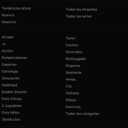
Tendencias ahora
Todas las etiquetas
Nuevos
Todas las series
Aleatorio
Arcade
Terror
.io
Coches
Acción
Divertidos
Rompecabezas
Multijugador
Deportes
Disparos
Estrategia
Serpiente
Simulación
Armas
Habilidad
Clic
Bubble Shooter
Solitario
Para Chicas
Dibujo
2 Jugadores
Inactivos
Para Niños
Todas las categorías
Obstáculos