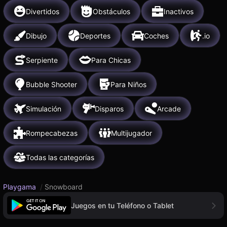
Divertidos
Obstáculos
Inactivos
Dibujo
Deportes
Coches
.io
Serpiente
Para Chicas
Bubble Shooter
Para Niños
Simulación
Disparos
Arcade
Rompecabezas
Multijugador
Todas las categorías
Playgama
/
Snowboard
Juegos en tu Teléfono o Tablet