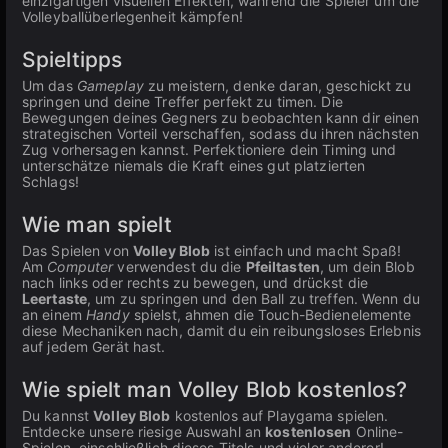
einzigartigen visuellen Effekten, während die Spieler um die
Volleyballüberlegenheit kämpfen!
Spieltipps
Um das
Gameplay
zu meistern, denke daran, geschickt zu
springen und deine Treffer perfekt zu timen. Die
Bewegungen deines Gegners zu beobachten kann dir einen
strategischen Vorteil verschaffen, sodass du ihren nächsten
Zug vorhersagen kannst. Perfektioniere dein Timing und
unterschätze niemals die Kraft eines gut platzierten
Schlags!
Wie man spielt
Das Spielen von
Volley Blob
ist einfach und macht Spaß!
Am
Computer
verwendest du die
Pfeiltasten
, um dein Blob
nach links oder rechts zu bewegen, und drückst die
Leertaste
, um zu springen und den Ball zu treffen. Wenn du
an einem
Handy
spielst, ahmen die Touch-Bedienelemente
diese Mechaniken nach, damit du ein reibungsloses Erlebnis
auf jedem Gerät hast.
Wie spielt man Volley Blob kostenlos?
Du kannst
Volley Blob
kostenlos auf Playgama spielen.
Entdecke unsere riesige Auswahl an
kostenlosen
Online-
Spielen, einschließlich dieses Titels und vieler anderer!