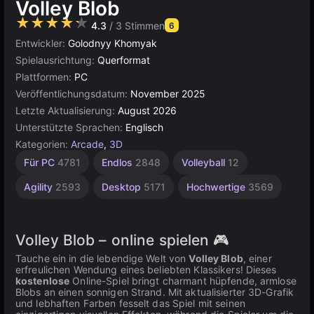
Volley Blob
★★★★★
4.3
/ 3 Stimmen
6
Entwickler:
Golodnyy Khomyak
Spielausrichtung:
Querformat
Plattformen:
PC
Veröffentlichungsdatum:
November 2025
Letzte Aktualisierung:
August 2026
Unterstützte Sprachen:
Englisch
Kategorien:
Arcade
,
3D
Browser
Für PC
4781
Endlos
2848
Volleyball
12
5021
Agility
2593
Desktop
5171
Hochwertige
3569
Volley Blob – online spielen 🎮
Tauche ein in die lebendige Welt von
Volley Blob
, einer
erfreulichen Wendung eines beliebten Klassikers! Dieses
kostenlose
Online-Spiel bringt charmant hüpfende, armlose
Blobs an einen sonnigen Strand. Mit aktualisierter 3D-Grafik
und lebhaften Farben fesselt das Spiel mit seinen