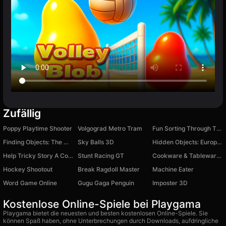
Zufällig
Poppy Playtime Shooter
Volgograd Metro Tram
Fun Sorting Through The Shelves
Finding Objects: The Mystery of the Private Office
Sky Balls 3D
Hidden Objects: European Journey
Help Tricky Story A Complicated Story
Stunt Racing GT
Cookware & Tableware Trivia
Hockey Shootout
Break Ragdoll Master
Machine Eater
Word Game Online
Gugu Gaga Penguin
Imposter 3D
Kostenlose Online-Spiele bei Playgama
Playgama bietet die neuesten und besten kostenlosen Online-Spiele. Sie
können Spaß haben, ohne Unterbrechungen durch Downloads, aufdringliche