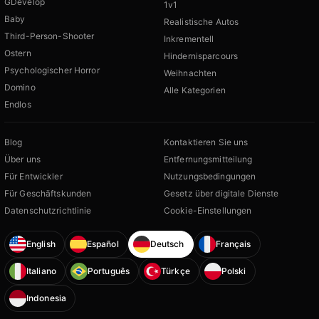
GDevelop
1v1
Baby
Realistische Autos
Third-Person-Shooter
Inkrementell
Ostern
Hindernisparcours
Psychologischer Horror
Weihnachten
Domino
Alle Kategorien
Endlos
Blog
Kontaktieren Sie uns
Über uns
Entfernungsmitteilung
Für Entwickler
Nutzungsbedingungen
Für Geschäftskunden
Gesetz über digitale Dienste
Datenschutzrichtlinie
Cookie-Einstellungen
English
Español
Deutsch
Français
Italiano
Português
Türkçe
Polski
Indonesia