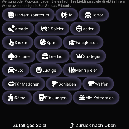
Werbung oder Pop-ups. Laden Sie einfach Ihre Lieblingsspiele direkt in Ihrem
Webbrowser und genießen Sie das Erlebnis.
Hindernisparcours
.io
Horror
Arcade
2 Spieler
Action
Klicker
Sport
Fähigkeiten
Solitaire
Leerlauf
Strategie
Auto
Lustige
Mehrspieler
Für Mädchen
Schießen
Waffen
Rätsel
Für Jungen
Alle Kategorien
Zufälliges Spiel
Zurück nach Oben