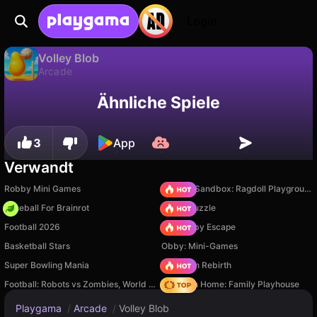
Login
Volley Blob
Arcade
Nur verfügbar auf PC
Volley Blob ist ein kostenloses arcade-Spiel von Golodnyy Khomyak. Spiel es online auf Playgama.
Ähnliche Spiele
3
App
Verwandt
Robby Mini Games
Sprunki Sandbox: Ragdoll Playground Mode
Baseball For Brainrot
Arrow Puzzle
Football 2026
Your Obby Escape
Basketball Stars
Obby: Mini-Games
Super Bowling Mania
Stickman Rebirth
Football: Robots vs Zombies, World Cup!
My Town Home: Family Playhouse
Playgama
/
Arcade
/
Volley Blob