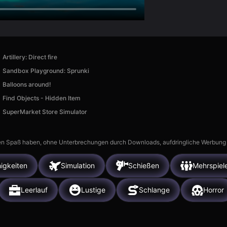
Artillery: Direct fire
Sandbox Playground: Sprunki
Balloons around!
Find Objects - Hidden Item
SuperMarket Store Simulator
n Spaß haben, ohne Unterbrechungen durch Downloads, aufdringliche Werbung ode
igkeiten
Simulation
Schießen
Mehrspiel
Leerlauf
Lustige
Schlange
Horror