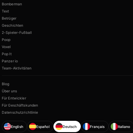
Bomberman
Text
Betrüger
Geschichten
2-Spieler-Fußball
Poop
Voxel
Pop It
Panzer io
Team-Aktivitäten
Blog
Über uns
Für Entwickler
Für Geschäftskunden
Datenschutzrichtlinie
English
Español
Deutsch
Français
Italiano