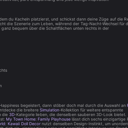
indem du Kacheln platzierst, und schickst dann deine Züge auf die R
rwacht die Szenerie zum Leben, während der Tag-Nacht-Wechsel für d
 ganz bequem über die Schaltflächen unten rechts in der
chts
m
 Happiness begeistert, dann stöber doch mal durch die Auswahl an
entdecke die breitere
Simulation
-Kollektion für weitere entspannte
h die
3D
-Kategorie lieben, die denselben sauberen 3D-Look bietet.
ast:
My Town Home: Family Playhouse
lässt dich sechs einzigartige
rld: Kawaii Doll Decor
nutzt denselben Design-Instinkt, um unordent