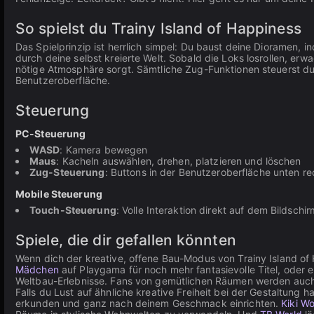
So spielst du Trainy Island of Happiness
Das Spielprinzip ist herrlich simpel: Du baust deine Dioramen, 
durch deine selbst kreierte Welt. Sobald die Loks losrollen, e
nötige Atmosphäre sorgt. Sämtliche Zug-Funktionen steuerst du
Benutzeroberfläche.
Steuerung
PC-Steuerung
WASD
: Kamera bewegen
Maus
: Kacheln auswählen, drehen, platzieren und löschen
Zug-Steuerung
: Buttons in der Benutzeroberfläche unten re
Mobile Steuerung
Touch-Steuerung
: Volle Interaktion direkt auf dem Bildschir
Spiele, die dir gefallen könnten
Wenn dich der kreative, offene Bau-Modus von Trainy Island of
Mädchen
auf Playgama für noch mehr fantasievolle Titel, oder 
Weltbau-Erlebnisse. Fans von gemütlichen Räumen werden auc
Falls du Lust auf ähnliche kreative Freiheit bei der Gestaltung h
erkunden und ganz nach deinem Geschmack einrichten.
Kiki Wo