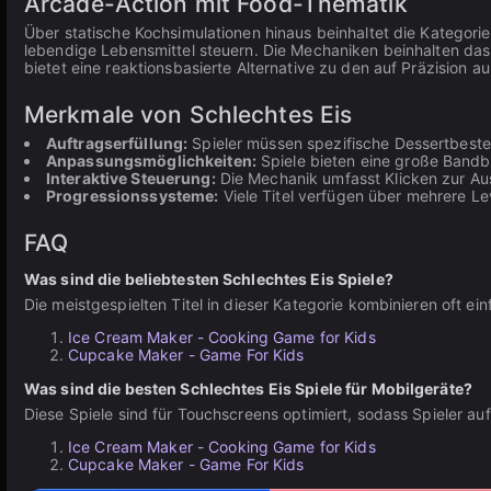
Arcade-Action mit Food-Thematik
Über statische Kochsimulationen hinaus beinhaltet die Katego
lebendige Lebensmittel steuern. Die Mechaniken beinhalten da
bietet eine reaktionsbasierte Alternative zu den auf Präzision
Merkmale von Schlechtes Eis
Auftragserfüllung:
Spieler müssen spezifische Dessertbeste
Anpassungsmöglichkeiten:
Spiele bieten eine große Bandbr
Interaktive Steuerung:
Die Mechanik umfasst Klicken zur Au
Progressionssysteme:
Viele Titel verfügen über mehrere L
FAQ
Was sind die beliebtesten Schlechtes Eis Spiele?
Die meistgespielten Titel in dieser Kategorie kombinieren oft e
Ice Cream Maker - Cooking Game for Kids
Cupcake Maker - Game For Kids
Was sind die besten Schlechtes Eis Spiele für Mobilgeräte?
Diese Spiele sind für Touchscreens optimiert, sodass Spieler a
Ice Cream Maker - Cooking Game for Kids
Cupcake Maker - Game For Kids