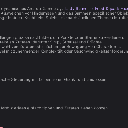
rie dynamisches Arcade-Gameplay.
Tasty Runner of Food Squad: Feed
s Ausweichen vor Hindernissen und das Sammeln spezifischer Objek
 ausgerichteten Kochtiteln. Spieler, die nach ähnlichen Themen in 
llungen präzise nachbilden, um Punkte oder Sterne zu verdienen.
eite an Zutaten, darunter Sirup, Streusel und Früchte.
swahl von Zutaten oder Ziehen zur Bewegung von Charakteren.
evel mit zunehmender Komplexität oder Geschwindigkeitsanforderu
infache Steuerung mit farbenfroher Grafik rund ums Essen.
uf Mobilgeräten einfach tippen und Zutaten ziehen können.