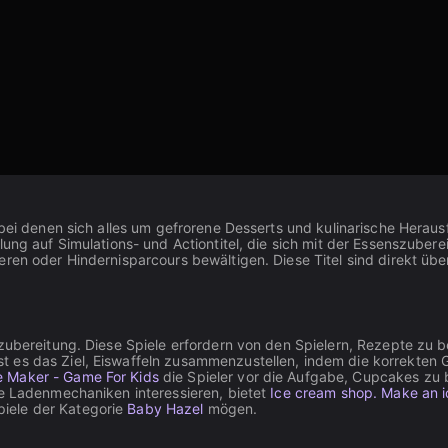
, bei denen sich alles um gefrorene Desserts und kulinarische Herau
mlung auf Simulations- und Actiontitel, die sich mit der Essenszu
eren oder Hindernisparcours bewältigen. Diese Titel sind direkt ü
tzubereitung. Diese Spiele erfordern von den Spielern, Rezepte zu 
st es das Ziel, Eiswaffeln zusammenzustellen, indem die korrekt
 Maker - Game For Kids
die Spieler vor die Aufgabe, Cupcakes zu
te Ladenmechaniken interessieren, bietet
Ice cream shop. Make an 
iele der Kategorie
Baby Hazel
mögen.