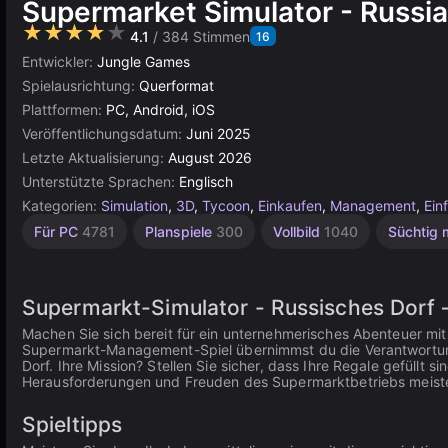
Supermarket Simulator - Russia
★★★★★
4.1
/ 384 Stimmen
16
Entwickler:
Jungle Games
Spielausrichtung:
Querformat
Plattformen:
PC, Android, iOS
Veröffentlichungsdatum:
Juni 2025
Letzte Aktualisierung:
August 2026
Unterstützte Sprachen:
Englisch
Kategorien:
Simulation
,
3D
,
Tycoon
,
Einkaufen
,
Management
,
Ein
Indie
Sandbox
Bauen
Hochwertige
Russisch
Einfache
Browser
Unity
Für 1
Für PC
4781
Planspiele
300
Vollbild
1040
Süchtig
Spieler
1218
Online
638
5021
1573
1796
414
3569
3174
4144
Supermarkt-Simulator - Russisches Dorf —
Machen Sie sich bereit für ein unternehmerisches Abenteuer mi
Supermarkt-Management-Spiel übernimmst du die Verantwortung
Dorf. Ihre Mission? Stellen Sie sicher, dass Ihre Regale gefüllt
Herausforderungen und Freuden des Supermarktbetriebs meist
Spieltipps