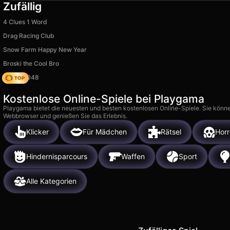
Zufällig
4 Clues 1 Word
Drag Racing Club
Snow Farm Happy New Year
Broski the Cool Bro
Snake 2048
Kostenlose Online-Spiele bei Playgama
Playgama bietet die neuesten und besten kostenlosen Online-Spiele. Sie könne
Webbrowser und genießen Sie das Erlebnis.
Klicker
Für Mädchen
Rätsel
Horr
Hindernisparcours
Waffen
Sport
Alle Kategorien