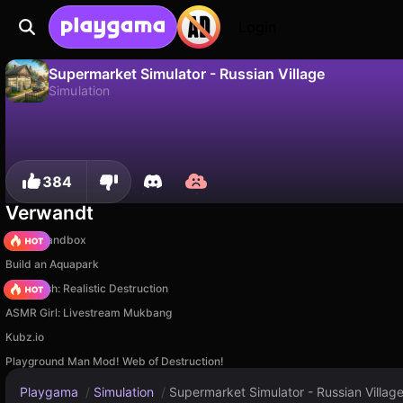
Login
Supermarket Simulator - Russian Village
Simulation
Nein
Speic
Fortschritt speichern!
Supermarket Simulator - Russian Village ist ein kostenloses simulation-Spiel von Jungle Games. Spiel es online auf Playgama.
384
Verwandt
Melon Sandbox
Build an Aquapark
Car Crush: Realistic Destruction
ASMR Girl: Livestream Mukbang
Kubz.io
Playground Man Mod! Web of Destruction!
Playgama
/
Simulation
/
Supermarket Simulator - Russian Villag