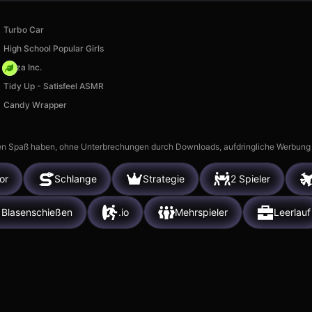
Turbo Car
High School Popular Girls
Pizza Inc.
Tidy Up - Satisfeel ASMR
Candy Wrapper
n Spaß haben, ohne Unterbrechungen durch Downloads, aufdringliche Werbung ode
or
Schlange
Strategie
2 Spieler
Blasenschießen
.io
Mehrspieler
Leerlauf