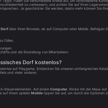
n Tipps: Füllen Sie verschiedene Artikel auf, um verschiedene Kund
nzufriedenheit zu verbessern, und achten Sie auf Ihren Lagerumsc
entsprechen. Je geschickter Sie werden, desto mehr können Sie Ihr
 Dorf
über Ihren Browser, ob auf
Computer
oder
Mobile
. Befolgen S
u füllen.
rungen.
chäfts und die Einstellung von Mitarbeitern.
ussisches Dorf kostenlos?
stenlos auf Playgama. Entdecken Sie unseren umfangreichen Kata
tels und vieler anderer.
ick-Steuerelementen. Auf einem
Computer
, Klicke mit der Maus auf
e auf Ihrem spielen
Mobile
tippen Sie auf, um durch die Optionen z