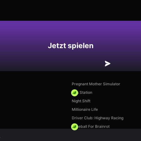
hern
Jetzt spielen
Pregnant Mother Simulator
Gas Station
Night Shift
Millionaire Life
Driver Club: Highway Racing
Baseball For Brainrot
e