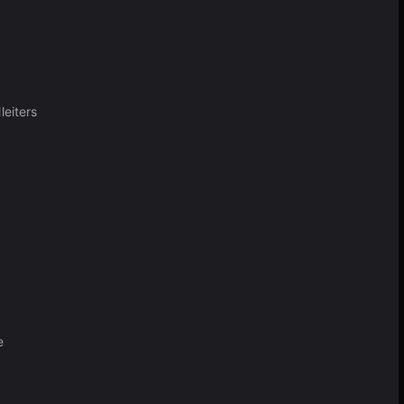
leiters
e