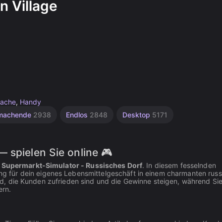
n Village
fache
,
Handy
 machende
2938
Endlos
2848
Desktop
5171
 spielen Sie online 🎮
t
Supermarkt-Simulator - Russisches Dorf
. In diesem fesselnden
 für dein eigenes Lebensmittelgeschäft in einem charmanten russ
 sind, die Kunden zufrieden sind und die Gewinne steigen, während Sie
ern.