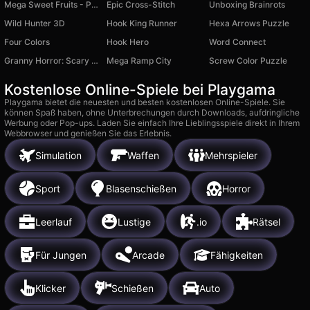
Mega Sweet Fruits - Popper
Epic Cross-Stitch
Unboxing Brainrots
Wild Hunter 3D
Hook King Runner
Hexa Arrows Puzzle
Four Colors
Hook Hero
Word Connect
Granny Horror: Scary Escape from Home
Mega Ramp City
Screw Color Puzzle
Kostenlose Online-Spiele bei Playgama
Playgama bietet die neuesten und besten kostenlosen Online-Spiele. Sie
können Spaß haben, ohne Unterbrechungen durch Downloads, aufdringliche
Werbung oder Pop-ups. Laden Sie einfach Ihre Lieblingsspiele direkt in Ihrem
Webbrowser und genießen Sie das Erlebnis.
Simulation
Waffen
Mehrspieler
Sport
Blasenschießen
Horror
Leerlauf
Lustige
.io
Rätsel
Für Jungen
Arcade
Fähigkeiten
Klicker
Schießen
Auto