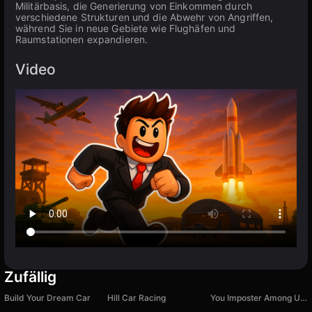
Militärbasis, die Generierung von Einkommen durch
verschiedene Strukturen und die Abwehr von Angriffen,
während Sie in neue Gebiete wie Flughäfen und
Raumstationen expandieren.
Video
Zufällig
Build Your Dream Car
Hill Car Racing
You Imposter Among Us 3D