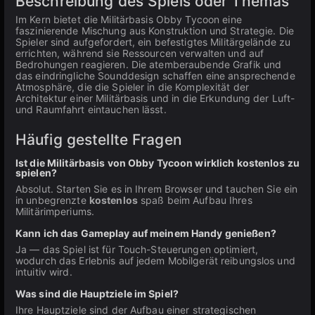
Beschreibung des Spiels oder Themas
Im Kern bietet die Militärbasis Obby Tycoon eine
faszinierende Mischung aus Konstruktion und Strategie. Die
Spieler sind aufgefordert, ein befestigtes Militärgelände zu
errichten, während sie Ressourcen verwalten und auf
Bedrohungen reagieren. Die atemberaubende Grafik und
das eindringliche Sounddesign schaffen eine ansprechende
Atmosphäre, die die Spieler in die Komplexität der
Architektur einer Militärbasis und in die Erkundung der Luft-
und Raumfahrt eintauchen lässt.
Häufig gestellte Fragen
Ist die Militärbasis von Obby Tycoon wirklich kostenlos zu
spielen?
Absolut. Starten Sie es in Ihrem Browser und tauchen Sie ein
in unbegrenzte
kostenlos
spaß beim Aufbau Ihres
Militärimperiums.
Kann ich das Gameplay auf meinem Handy genießen?
Ja — das Spiel ist für Touch-Steuerungen optimiert,
wodurch das Erlebnis auf jedem Mobilgerät reibungslos und
intuitiv wird.
Was sind die Hauptziele im Spiel?
Ihre Hauptziele sind der Aufbau einer strategischen