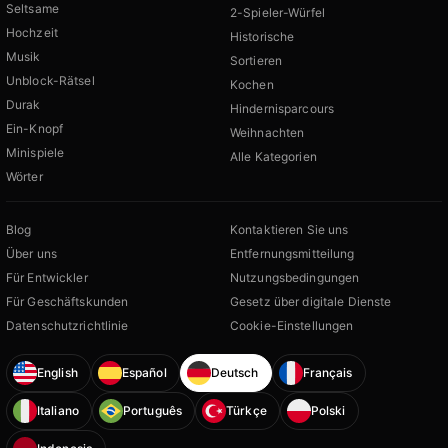
Seltsame
2-Spieler-Würfel
Hochzeit
Historische
Musik
Sortieren
Unblock-Rätsel
Kochen
Durak
Hindernisparcours
Ein-Knopf
Weihnachten
Minispiele
Alle Kategorien
Wörter
Blog
Kontaktieren Sie uns
Über uns
Entfernungsmitteilung
Für Entwickler
Nutzungsbedingungen
Für Geschäftskunden
Gesetz über digitale Dienste
Datenschutzrichtlinie
Cookie-Einstellungen
English
Español
Deutsch
Français
Italiano
Português
Türkçe
Polski