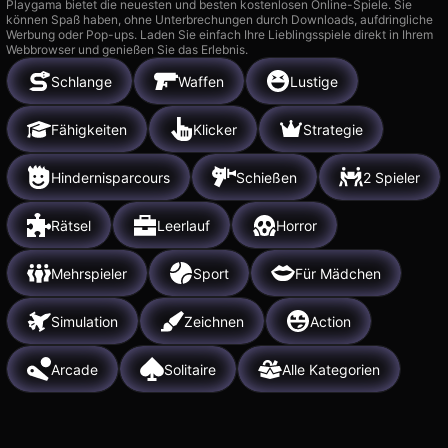
Playgama bietet die neuesten und besten kostenlosen Online-Spiele. Sie
können Spaß haben, ohne Unterbrechungen durch Downloads, aufdringliche
Werbung oder Pop-ups. Laden Sie einfach Ihre Lieblingsspiele direkt in Ihrem
Webbrowser und genießen Sie das Erlebnis.
Schlange
Waffen
Lustige
Fähigkeiten
Klicker
Strategie
Hindernisparcours
Schießen
2 Spieler
Rätsel
Leerlauf
Horror
Mehrspieler
Sport
Für Mädchen
Simulation
Zeichnen
Action
Arcade
Solitaire
Alle Kategorien