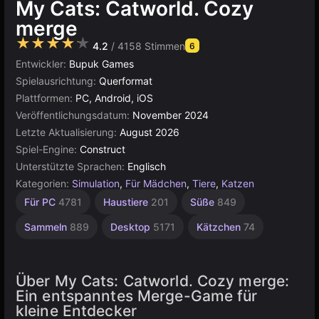
My Cats: Catworld. Сozy
merge
★★★★★
4.2
/ 4158 Stimmen
6
Entwickler:
Bupuk Games
Spielausrichtung:
Querformat
Plattformen:
PC, Android, iOS
Veröffentlichungsdatum:
November 2024
Letzte Aktualisierung:
August 2026
Spiel-Engine:
Construct
Unterstützte Sprachen:
Englisch
Kategorien:
Simulation
,
Für Mädchen
,
Tiere
,
Katzen
Einfache
Browser
Konstruktion
Für 1
Für
Für PC
4781
Haustiere
201
Süße
849
Spieler
Kinder
5021
1573
500
1480
4146
Sammeln
889
Desktop
5171
Kätzchen
74
Über My Cats: Catworld. Сozy merge:
Ein entspanntes Merge-Game für
kleine Entdecker