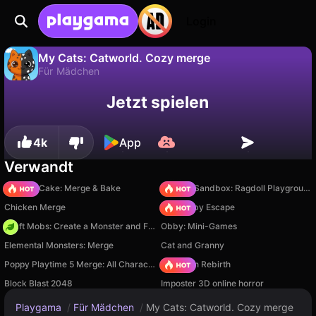
Login
My Cats: Catworld. Сozy merge
Für Mädchen
Fortschritt
Nein
Speichern
Jetzt spielen
My Cats: Catworld. Сozy merge ist ein kostenloses für mädchen-Spiel von Bupuk Games. Spiel es online auf Playgama.
speichern!
4k
App
Verwandt
Piece of Cake: Merge & Bake
Sprunki Sandbox: Ragdoll Playground Mode
Chicken Merge
Your Obby Escape
Craft Mobs: Create a Monster and Fight!
Obby: Mini-Games
Elemental Monsters: Merge
Cat and Granny
Poppy Playtime 5 Merge: All Characters
Stickman Rebirth
Block Blast 2048
Imposter 3D online horror
Playgama
/
Für Mädchen
/
My Cats: Catworld. Сozy merge