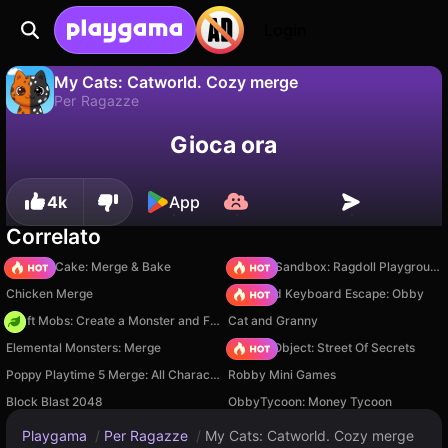
Login
My Cats: Catworld. Сozy merge
Per Ragazze
No
Salva
Salva i progressi!
Gioca ora
My Cats: Catworld. Сozy merge è un gioco di per ragazze gratuito di Bupuk Games. Giocaci online su Playgama.
4k
App
Correlato
Piece of Cake: Merge & Bake
Sprunki Sandbox: Ragdoll Playground Mode
Chicken Merge
+1 Speed Keyboard Escape: Obby
Craft Mobs: Create a Monster and Fight!
Cat and Granny
Elemental Monsters: Merge
Hidden Object: Street Of Secrets
Poppy Playtime 5 Merge: All Characters
Robby Mini Games
Block Blast 2048
ObbyTycoon: Money Tycoon
Playgama
/
Per Ragazze
/
My Cats: Catworld. Сozy merge