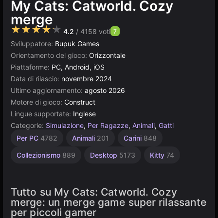
My Cats: Catworld. Сozy
merge
★★★★★
4.2
/ 4158 voti
7
Sviluppatore:
Bupuk Games
Orientamento del gioco:
Orizzontale
Piattaforme:
PC, Android, iOS
Data di rilascio:
novembre 2024
Ultimo aggiornamento:
agosto 2026
Motore di gioco:
Construct
Lingue supportate:
Inglese
Categorie:
Simulazione
,
Per Ragazze
,
Animali
,
Gatti
Semplici
Browser
Construct
Per 1
Per
Per PC
4782
Animali
201
Carini
848
giocatore
Bambini
5023
1573
501
1480
4145
Collezionismo
889
Desktop
5173
Kitty
74
Tutto su My Cats: Catworld. Сozy
merge: un merge game super rilassante
per piccoli gamer