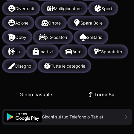
Divertenti
Multigiocatore
Sport
Azione
Orrore
Spara Bolle
Obby
2 Giocatori
Solitario
.io
Inattivi
Auto
Sparatutto
Disegno
Tutte le categorie
Gioco casuale
Torna Su
Giochi sul tuo Telefono o Tablet