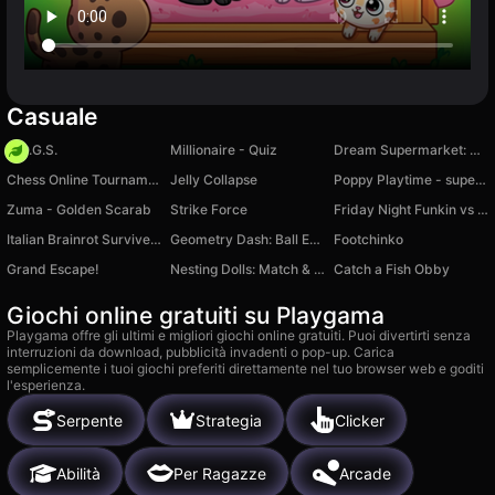
Casuale
H.O.G.S.
Millionaire - Quiz
Dream Supermarket: 3D Shop
Chess Online Tournament
Jelly Collapse
Poppy Playtime - super puzzle
Zuma - Golden Scarab
Strike Force
Friday Night Funkin vs Imposter 2.0
Italian Brainrot Survive Parkour
Geometry Dash: Ball Editor
Footchinko
Grand Escape!
Nesting Dolls: Match & Grow
Catch a Fish Obby
Giochi online gratuiti su Playgama
Playgama offre gli ultimi e migliori giochi online gratuiti. Puoi divertirti senza
interruzioni da download, pubblicità invadenti o pop-up. Carica
semplicemente i tuoi giochi preferiti direttamente nel tuo browser web e goditi
l'esperienza.
Serpente
Strategia
Clicker
Abilità
Per Ragazze
Arcade