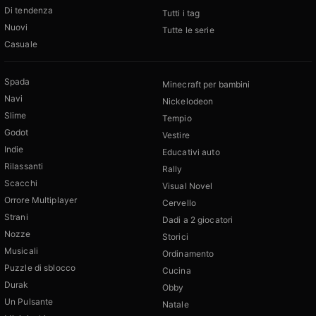
Di tendenza
Tutti i tag
Nuovi
Tutte le serie
Casuale
Spada
Minecraft per bambini
Navi
Nickelodeon
Slime
Tempio
Godot
Vestire
Indie
Educativi auto
Rilassanti
Rally
Scacchi
Visual Novel
Orrore Multiplayer
Cervello
Strani
Dadi a 2 giocatori
Nozze
Storici
Musicali
Ordinamento
Puzzle di sblocco
Cucina
Durak
Obby
Un Pulsante
Natale