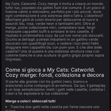
My Cats: Catworld. Сozy merge ti invita a creare un mondo
tutto tuo, popolato da gattini fuori dal comune. È un gioco di
fusione calmo e dolcissimo, perfetto per i più piccoli, dove
ogni combinazione è una sorpresa dietro l'altra. L'obiettivo?
Mischiare gatti di colori diversi per sbloccarne di nuovi e
assurdi: blu, rosa, verde neon e tantissimi altri. Oltre al
merge, potrai collezionare mici, completare task, fargli
indossare cappellini buffi e arredare le loro casette. Il
risultato è un’atmosfera cozy da cui non vorrai più staccarti.
Occhio ai dettagli: potresti imbatterti in un gattino verde
decorato con quadrifogli scuri, o vedere i tuoi amici felini
sfoggiare mini cappellini blu con pom-pon. E che dire delle
casette? Una di queste è una deliziosa struttura rosa con
colonne bianche e una scultura di gatto grigio proprio sopra
l'ingresso.
Come si gioca a My Cats: Catworld.
Сozy merge: fondi, colleziona e decora
Si parte alla grande con tre gattini (nero, bianco e
arancione) come compagni di avventura. Da qui, il gameplay
è un loop semplicissimo: metti i gatti nelle casette, combina i
colori e fai esplodere la tua collezione!
Merge e colori: sbloccali tutti
Trascina due gatti nella casetta per farne nascere uno
nuovo.