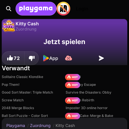
Login
Kitty Cash
Zuordnung
Fortschritt
Nein
Speichern
Kitty Cash ist ein kostenloses zuordnung-Spiel von Lucas Entertainment Studio. Spiel es online auf Playgama.
Jetzt spielen
speichern!
72
App
Verwandt
Solitaire Classic Klondike
TB World
Pop Them!
Your Obby Escape
Good Sort Master: Triple Match
Survive the Disasters: Obby
Screw Match
Stickman Rebirth
2048 Merge Blocks
Imposter 3D online horror
Ball Sort Puzzle - Color Sort
Piece of Cake: Merge & Bake
Playgama
/
Zuordnung
/
Kitty Cash