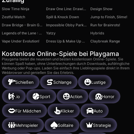
Slow Time Ninja
Draw One Line: Drawing Puzzle
Design Show
Zestful Match
Spill & Knock Down
Jump to Finish, Slime!
Draw Bridge - Brain Game
Impossible Obby Parkour! Floor is Lava!
Run for Brainrots!
Legends of the Lane : Wild Traffic
Yatzy
Hybrids
Vape Under Evolution!
Dress Up & Make Up Models
Claybreak Range
Kostenlose Online-Spiele bei Playgama
Playgama bietet die neuesten und besten kostenlosen Online-Spiele. Sie
können Spaß haben, ohne Unterbrechungen durch Downloads, aufdringliche
Werbung oder Pop-ups. Laden Sie einfach Ihre Lieblingsspiele direkt in Ihrem
Webbrowser und genießen Sie das Erlebnis.
Schießen
Schlange
Lustige
.io
Sport
Action
Horror
Für Mädchen
Klicker
Auto
Mehrspieler
Solitaire
Strategie