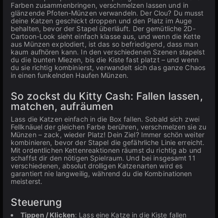
Farben zusammenbringen, verschmelzen lassen und in
glänzende Pfoten-Münzen verwandeln. Der Clou? Du musst
deine Katzen geschickt droppen und den Platz im Auge
behalten, bevor der Stapel überläuft. Der gemütliche 2D-
Cartoon-Look sieht einfach klasse aus, und wenn die Kette
aus Münzen explodiert, ist das so befriedigend, dass man
kaum aufhören kann. In den verschiedenen Szenen stapelst
du die bunten Miezen, bis die Kiste fast platzt – und wenn
du sie richtig kombinierst, verwandelt sich das ganze Chaos
in einen funkelnden Haufen Münzen.
So zockst du Kitty Cash: Fallen lassen,
matchen, aufräumen
Lass die Katzen einfach in die Box fallen. Sobald sich zwei
Fellknäuel der gleichen Farbe berühren, verschmelzen sie zu
Münzen – zack, wieder Platz! Dein Ziel? Immer schön weiter
kombinieren, bevor der Stapel die gefährliche Linie erreicht.
Mit ordentlichen Kettenreaktionen räumst du richtig ab und
schaffst dir den nötigen Spielraum. Und bei insgesamt 11
verschiedenen, absolut drolligen Katzenarten wird es
garantiert nie langweilig, während du die Kombinationen
meisterst.
Steuerung
Tippen / Klicken
: Lass eine Katze in die Kiste fallen