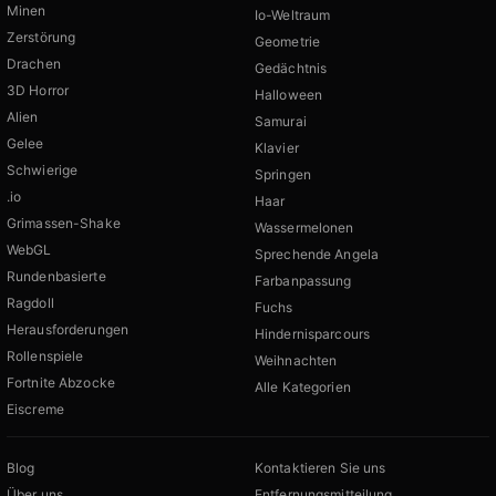
Minen
Io-Weltraum
Zerstörung
Geometrie
Drachen
Gedächtnis
3D Horror
Halloween
Alien
Samurai
Gelee
Klavier
Schwierige
Springen
.io
Haar
Grimassen-Shake
Wassermelonen
WebGL
Sprechende Angela
Rundenbasierte
Farbanpassung
Ragdoll
Fuchs
Herausforderungen
Hindernisparcours
Rollenspiele
Weihnachten
Fortnite Abzocke
Alle Kategorien
Eiscreme
Blog
Kontaktieren Sie uns
Über uns
Entfernungsmitteilung