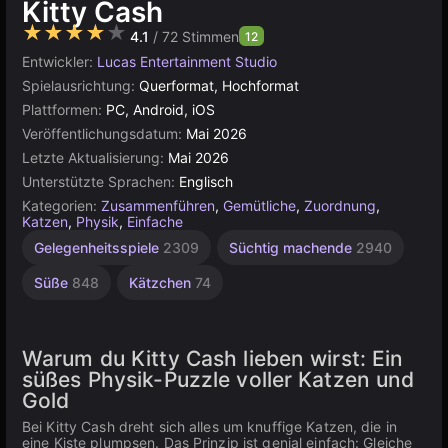
Kitty Cash
★★★★★
4.1
/ 72 Stimmen
12
Entwickler:
Lucas Entertainment Studio
Spielausrichtung:
Querformat, Hochformat
Plattformen:
PC, Android, iOS
Veröffentlichungsdatum:
Mai 2026
Letzte Aktualisierung:
Mai 2026
Unterstützte Sprachen:
Englisch
Kategorien:
Zusammenführen
,
Gemütliche
,
Zuordnung
,
Katzen
,
Physik
,
Einfache
Gelegenheitsspiele
2309
Süchtig machende
2940
Süße
848
Kätzchen
74
Warum du Kitty Cash lieben wirst: Ein
süßes Physik-Puzzle voller Katzen und
Gold
Bei Kitty Cash dreht sich alles um knuffige Katzen, die in
eine Kiste plumpsen. Das Prinzip ist genial einfach: Gleiche