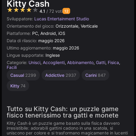
Kitty Cash
★★★★★
4.1
/ 72 voti
12
Sviluppatore:
Lucas Entertainment Studio
Orientamento del gioco:
Orizzontale, Verticale
Piattaforme:
PC, Android, iOS
Data di rilascio:
maggio 2026
Ultimo aggiornamento:
maggio 2026
Lingue supportate:
Inglese
Categorie:
Unisci
,
Accoglienti
,
Abbinamento
,
Gatti
,
Fisica
,
Facili
Casual
2299
Addictive
2937
Carini
847
Kitty
74
Tutto su Kitty Cash: un puzzle game
fisico tenerissimo tra gatti e monete
Kitty Cash è un puzzle game basato sulla fisica davvero
irresistibile: adorabili gattini cadono in una scatola, si
uniscono per colore e si trasformano magicamente in lucenti