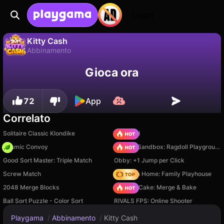
Login
Kitty Cash
Abbinamento
No
Salva
Salva i progressi!
Kitty Cash è un gioco di abbinamento gratuito di Lucas Entertainment Studio. Giocaci online su Playgama.
Gioca ora
72
App
Correlato
Solitaire Classic Klondike
TB World
Cosmic Convoy
Sprunki Sandbox: Ragdoll Playground Mode
Good Sort Master: Triple Match
Obby: +1 Jump per Click
Screw Match
My Town Home: Family Playhouse
2048 Merge Blocks
Piece of Cake: Merge & Bake
Ball Sort Puzzle - Color Sort
RIVALS FPS: Online Shooter
Playgama
/
Abbinamento
/
Kitty Cash