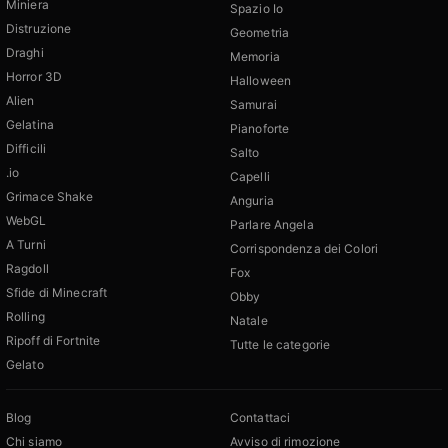
Miniera
Spazio Io
Distruzione
Geometria
Draghi
Memoria
Horror 3D
Halloween
Alien
Samurai
Gelatina
Pianoforte
Difficili
Salto
.io
Capelli
Grimace Shake
Anguria
WebGL
Parlare Angela
A Turni
Corrispondenza dei Colori
Ragdoll
Fox
Sfide di Minecraft
Obby
Rolling
Natale
Ripoff di Fortnite
Tutte le categorie
Gelato
Blog
Contattaci
Chi siamo
Avviso di rimozione