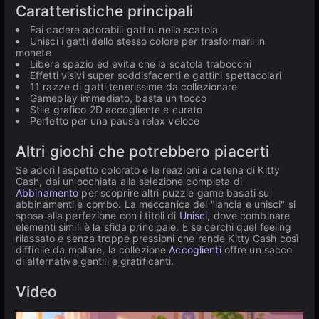
Caratteristiche principali
Fai cadere adorabili gattini nella scatola
Unisci i gatti dello stesso colore per trasformarli in
monete
Libera spazio ed evita che la scatola trabocchi
Effetti visivi super soddisfacenti e gattini spettacolari
11 razze di gatti tenerissime da collezionare
Gameplay immediato, basta un tocco
Stile grafico 2D accogliente e curato
Perfetto per una pausa relax veloce
Altri giochi che potrebbero piacerti
Se adori l'aspetto colorato e le reazioni a catena di Kitty
Cash, dai un'occhiata alla selezione completa di
Abbinamento
per scoprire altri puzzle game basati su
abbinamenti e combo. La meccanica del "lancia e unisci" si
sposa alla perfezione con i titoli di
Unisci
, dove combinare
elementi simili è la sfida principale. E se cerchi quel feeling
rilassato e senza troppe pressioni che rende Kitty Cash così
difficile da mollare, la collezione
Accoglienti
offre un sacco
di alternative gentili e gratificanti.
Video