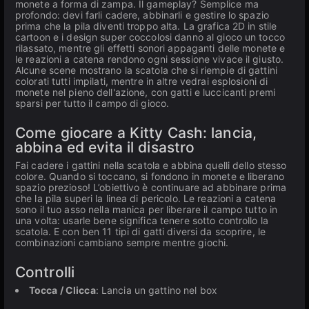
monete a forma di zampa. Il gameplay? Semplice ma
profondo: devi farli cadere, abbinarli e gestire lo spazio
prima che la pila diventi troppo alta. La grafica 2D in stile
cartoon e i design super coccolosi danno al gioco un tocco
rilassato, mentre gli effetti sonori appaganti delle monete e
le reazioni a catena rendono ogni sessione vivace il giusto.
Alcune scene mostrano la scatola che si riempie di gattini
colorati tutti impilati, mentre in altre vedrai esplosioni di
monete nel pieno dell'azione, con gatti e luccicanti premi
sparsi per tutto il campo di gioco.
Come giocare a Kitty Cash: lancia,
abbina ed evita il disastro
Fai cadere i gattini nella scatola e abbina quelli dello stesso
colore. Quando si toccano, si fondono in monete e liberano
spazio prezioso! L’obiettivo è continuare ad abbinare prima
che la pila superi la linea di pericolo. Le reazioni a catena
sono il tuo asso nella manica per liberare il campo tutto in
una volta: usarle bene significa tenere sotto controllo la
scatola. E con ben 11 tipi di gatti diversi da scoprire, le
combinazioni cambiano sempre mentre giochi.
Controlli
Tocca / Clicca
: Lancia un gattino nel box