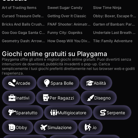
Art of Trading Items
Sweet Sugar Candy
Slow Time Ninja
Cursed Treasure Defense
Getting Over It Classic
Obby: Boxer, Escape from the Island!
Bricks And Balls Crusher
FNAF Shooter: Animatronics attack!
Garten of Banban: Parkour
Goo Goo Gaga Santa Claus vs Poppy Playtime 5
Funny City: Gopniks
Undertale Last Breath Phase 3
Geometry Dash: Arrow 2.2
How Deep Will You Dive | Robby
Tile: Family Adventure
Giochi online gratuiti su Playgama
Playgama offre gli ultimi e migliori giochi online gratuiti. Puoi divertirti senza
interruzioni da download, pubblicità invadenti o pop-up. Carica
semplicemente i tuoi giochi preferiti direttamente nel tuo browser web e goditi
l'esperienza.
Arcade
Spara Bolle
Abilità
Inattivi
Per Ragazzi
Disegno
Sparatutto
Multigiocatore
Serpente
Obby
Simulazione
.io