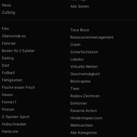
Neue
Alle Serien
Zufällig
Film
Toca Boca
Überwinde es
Ressourcenmanagement
Fahrrad
Crash
Boxen für 2 Spieler
Scharfschützen
Dating
Labubu
Dart
Virtuelle Welten
Fußball
Geschwindigkeit
Fähigkeiten
Blockspiele
Fische essen Fisch
Tiere
Hexen
Roblox Zeichnen
Formel 1
Einhörner
Piraten
Rasante Action
2-Spieler-Sport
Hindernisparcours
Hubschrauber
Weihnachten
Hardcore
Alle Kategorien