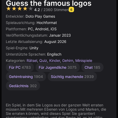
Guess the famous logos
★★★★★
4.2
/ 2360 Stimmen
6
Entwickler:
Doto Play Games
Spielausrichtung:
Hochformat
Plattformen:
PC, Android, iOS
Veröffentlichungsdatum:
Januar 2023
Letzte Aktualisierung:
August 2026
Spiel-Engine:
Unity
Unterstützte Sprachen:
Englisch
Kategorien:
Rätsel
,
Quiz
,
Kinder
,
Gehirn
,
Minispiele
Lernspiel
Gedankenspiele
Desktop
Russisch
Browser
Unity
Für 1
Für PC
4783
Für Jugendliche
3075
Chat
185
Spieler
Online
5024
5174
1798
593
1236
3175
4142
Gehirntraining
1904
Süchtig machende
2939
Gedächtnis
302
Ein Spiel, in dem Sie Logos aus der ganzen Welt erraten
müssen.Mit mehreren Ebenen von Logos und Marken, die
Sie erraten können, wird dieses Spiel Sie garantiert
stundenlang unterhalten, und das Beste ist, es ist völlig