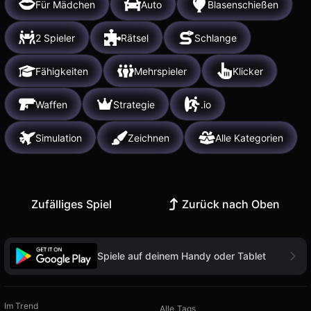
Für Mädchen
Auto
Blasenschießen
2 Spieler
Rätsel
Schlange
Fähigkeiten
Mehrspieler
Klicker
Waffen
Strategie
.io
Simulation
Zeichnen
Alle Kategorien
Zufälliges Spiel
Zurück nach Oben
Spiele auf deinem Handy oder Tablet
Im Trend
Alle Tags