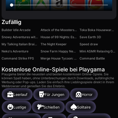
Zufällig
Builder Idle Arcade
Attack of the Moosters: Bubble Sort
Toka Boka Housewarming
Snowy Adventures with Noob and Pro!
House of 99 Nights: Escape
Save Earth 3D
My Talking Italian Brainrot: Virtual Pet for Kids
The Night Keeper
Speed draw
Neko's Adventure
Snow Farm Happy New Year
Mini ASMR Relaxing Game Relax
Command Strike FPS
Merge House Tycoon: Property Empire
Command Battle
Kostenlose Online-Spiele bei Playgama
Playgama bietet die neuesten und besten kostenlosen Online-Spiele. Sie
können Spaß haben, ohne Unterbrechungen durch Downloads, aufdringliche
Werbung oder Pop-ups. Laden Sie einfach Ihre Lieblingsspiele direkt in Ihrem
Webbrowser und genießen Sie das Erlebnis.
Leerlauf
Für Jungen
Horror
Lustige
Schießen
Solitaire