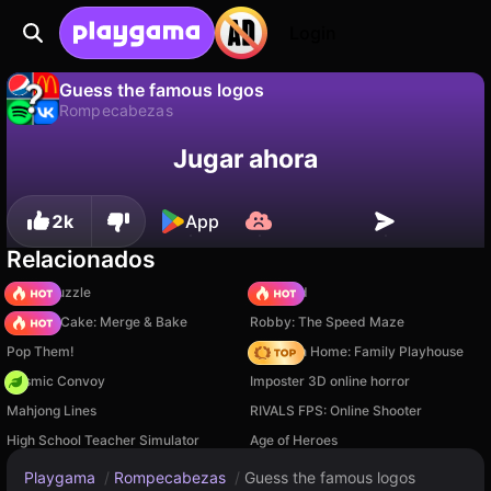
Login
Guess the famous logos
Rompecabezas
No
Guardar
¡Guarda el progreso!
Jugar ahora
Guess the famous logos es un juego de rompecabezas gratuito de Doto Play Games. Juégalo en línea en Playgama.
2k
App
Relacionados
Arrow Puzzle
TB World
Piece of Cake: Merge & Bake
Robby: The Speed Maze
Pop Them!
My Town Home: Family Playhouse
Cosmic Convoy
Imposter 3D online horror
Mahjong Lines
RIVALS FPS: Online Shooter
High School Teacher Simulator
Age of Heroes
Playgama
/
Rompecabezas
/
Guess the famous logos