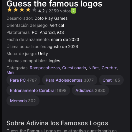
Guess the famous logos
★★★★★
4.2
/ 2359 votos
7
Desarrollador:
Doto Play Games
Orientación del juego:
Vertical
Plataformas:
PC, Android, iOS
Fecha de lanzamiento:
enero de 2023
Última actualización:
agosto de 2026
Motor de juego:
Unity
Idiomas compatibles:
Inglés
Categorías:
Rompecabezas
,
Cuestionario
,
Niños
,
Cerebro
,
Mini
Aprendizaje
Mentales
Escritorio
Rusos
Browser
Unity
De 1
Para PC
4787
Para Adolescentes
3077
Chat
185
Jugador
1801
en
5027
1230
5172
594
línea
4116
Entrenamiento Cerebral
1898
Adictivos
2930
3177
Memoria
302
Sobre Adivina los Famosos Logos
Guess the Famous Logos es un atractivo cuestionario en