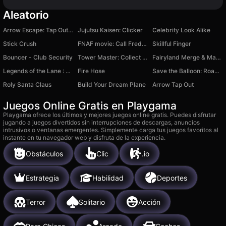
Aleatorio
Arrow Escape: Tap Out Puzzle
Jujutsu Kaisen: Clicker
Celebrity Look Alike
Stick Crush
FNAF movie: Call Freddy!
Skillful Finger
Bouncer - Club Security
Tower Master: Collect & Build
Fairyland Merge & Magic
Legends of the Lane : Wild Traffic
Fire Hose
Save the Balloon: Road to the Stars!
Roly Santa Claus
Build Your Dream Plane
Arrow Tap Out
Juegos Online Gratis en Playgama
Playgama ofrece los últimos y mejores juegos online gratis. Puedes disfrutar
jugando a juegos divertidos sin interrupciones de descargas, anuncios
intrusivos o ventanas emergentes. Simplemente carga tus juegos favoritos al
instante en tu navegador web y disfruta de la experiencia.
Obstáculos
Clic
.io
Estrategia
Habilidad
Deportes
Terror
Solitario
Acción