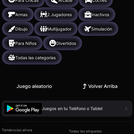
Para Chicas
Arcade
Coches
Armas
2 Jugadores
Inactivos
Dibujo
Multijugador
Simulación
Para Niños
Divertidos
Todas las categorías
Juego aleatorio
Volver Arriba
Juegos en tu Teléfono o Tablet
Tendencias ahora
Todas las etiquetas