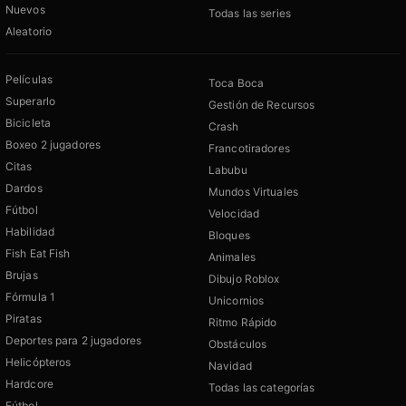
Nuevos
Todas las series
Aleatorio
Películas
Toca Boca
Superarlo
Gestión de Recursos
Bicicleta
Crash
Boxeo 2 jugadores
Francotiradores
Citas
Labubu
Dardos
Mundos Virtuales
Fútbol
Velocidad
Habilidad
Bloques
Fish Eat Fish
Animales
Brujas
Dibujo Roblox
Fórmula 1
Unicornios
Piratas
Ritmo Rápido
Deportes para 2 jugadores
Obstáculos
Helicópteros
Navidad
Hardcore
Todas las categorías
Fútbol