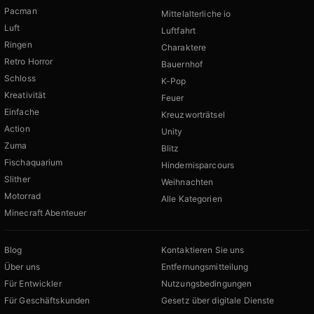
Pacman
Mittelalterliche io
Luft
Luftfahrt
Ringen
Charaktere
Retro Horror
Bauernhof
Schloss
K-Pop
Kreativität
Feuer
Einfache
Kreuzworträtsel
Action
Unity
Zuma
Blitz
Fischaquarium
Hindernisparcours
Slither
Weihnachten
Motorrad
Alle Kategorien
Minecraft Abenteuer
Blog
Kontaktieren Sie uns
Über uns
Entfernungsmitteilung
Für Entwickler
Nutzungsbedingungen
Für Geschäftskunden
Gesetz über digitale Dienste