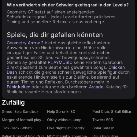
Wie verändert sich der Schwierigkeitsgrad in den Levels?
Geometry GT setzt auf einen ansteigenden
Schwierigkeitsgrad – jedes Level erfordert präziseres
Timing und schnellere Reflexe als das vorherige.
Spiele, die dir gefallen könnten
Geometry Arrow 2
bietet das gleiche reflexbasierte
Ausweichen von Hindernissen in einer Höhle voller
einzigartiger Fallen und behält den kontrastreichen
geometrischen Stil bei. Für bewegungssynchrones
Gameplay gestaltet
PLAYMUSIC
seine Hindernisparcours
direkt passend zum Beat eines gewählten Songs.
Chicken
Dash
schickt die gleiche schnell bewegliche Spielfigur durch
eskalierende Hindernisse bis zur Ziellinie, basierend auf
purem Timing und Reflexen. Durchstöbere mehr in
Fähigkeiten
oder erkunde den breiteren
Arcade
-Katalog für
ähnliche rasante Herausforderungen.
Zufällig
Gmod: Epic Sandbox
Help Sprunki 3D
Pool Club: 8 Ball Billiards
Merger of football players
Obby without Jump
Towers 505
Tick-Tack-What?
Five Nights at Freddy's 3 Remaster
Solar Smash
Italian Brainrot Epic Quiz
NOOB: Funky Zoombie Survival
Virus Evolution