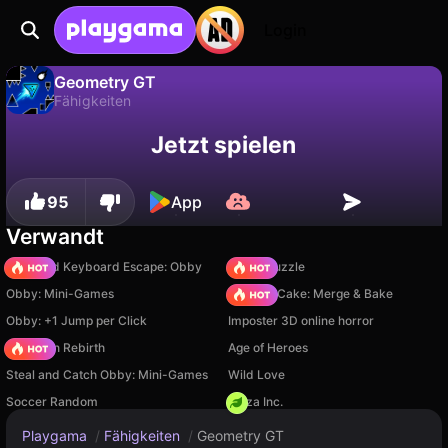
Login
Geometry GT
Fähigkeiten
Fortschritt
Nein
Speichern
Geometry GT ist ein kostenloses fähigkeiten-Spiel von Breymantech. Spiel es online auf Playgama.
Jetzt spielen
speichern!
95
App
Verwandt
+1 Speed Keyboard Escape: Obby
Arrow Puzzle
Obby: Mini-Games
Piece of Cake: Merge & Bake
Obby: +1 Jump per Click
Imposter 3D online horror
Stickman Rebirth
Age of Heroes
Steal and Catch Obby: Mini-Games
Wild Love
Soccer Random
Pizza Inc.
Playgama
/
Fähigkeiten
/
Geometry GT