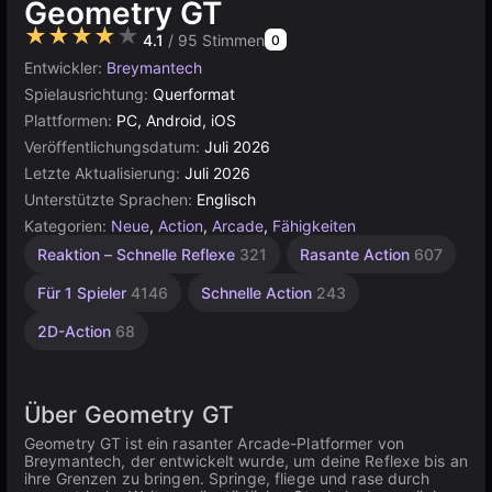
Geometry GT
★★★★★
4.1
/ 95 Stimmen
0
Entwickler:
Breymantech
Spielausrichtung:
Querformat
Plattformen:
PC, Android, iOS
Veröffentlichungsdatum:
Juli 2026
Letzte Aktualisierung:
Juli 2026
Unterstützte Sprachen:
Englisch
Kategorien:
Neue
,
Action
,
Arcade
,
Fähigkeiten
Reaktion – Schnelle Reflexe
321
Rasante Action
607
Für 1 Spieler
4146
Schnelle Action
243
2D-Action
68
Über Geometry GT
Geometry GT ist ein rasanter Arcade-Platformer von
Breymantech, der entwickelt wurde, um deine Reflexe bis an
ihre Grenzen zu bringen. Springe, fliege und rase durch