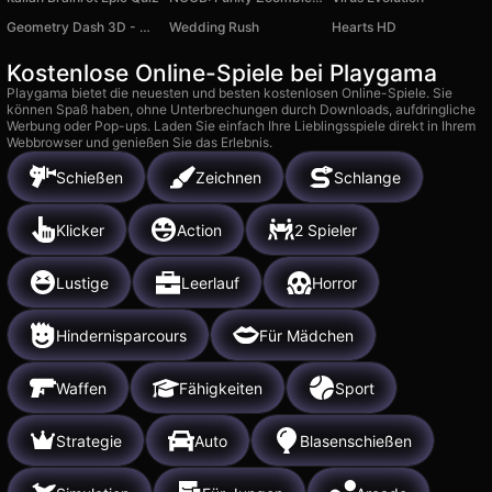
Geometry Dash 3D - With Level Editor
Wedding Rush
Hearts HD
Kostenlose Online-Spiele bei Playgama
Playgama bietet die neuesten und besten kostenlosen Online-Spiele. Sie
können Spaß haben, ohne Unterbrechungen durch Downloads, aufdringliche
Werbung oder Pop-ups. Laden Sie einfach Ihre Lieblingsspiele direkt in Ihrem
Webbrowser und genießen Sie das Erlebnis.
Schießen
Zeichnen
Schlange
Klicker
Action
2 Spieler
Lustige
Leerlauf
Horror
Hindernisparcours
Für Mädchen
Waffen
Fähigkeiten
Sport
Strategie
Auto
Blasenschießen