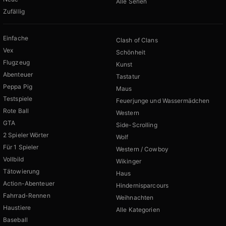
Alle Serien
Zufällig
Einfache
Clash of Clans
Vex
Schönheit
Flugzeug
Kunst
Abenteuer
Tastatur
Peppa Pig
Maus
Testspiele
Feuerjunge und Wassermädchen
Rote Ball
Western
GTA
Side-Scrolling
2 Spieler Wörter
Wolf
Für 1 Spieler
Western / Cowboy
Vollbild
Wikinger
Tätowierung
Haus
Action-Abenteuer
Hindernisparcours
Fahrrad-Rennen
Weihnachten
Haustiere
Alle Kategorien
Baseball