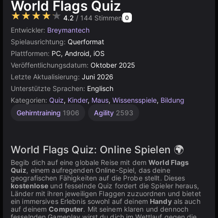
World Flags Quiz
★★★★★
4.2
/ 144 Stimmen
0
Entwickler:
Breymantech
Spielausrichtung:
Querformat
Plattformen:
PC, Android, iOS
Veröffentlichungsdatum:
Oktober 2025
Letzte Aktualisierung:
Juni 2026
Unterstützte Sprachen:
Englisch
Kategorien:
Quiz
,
Kinder
,
Maus
,
Wissensspiele
,
Bildung
Gehirntraining
1906
Agility
2593
World Flags Quiz: Online Spielen 🌍
Begib dich auf eine globale Reise mit dem
World Flags
Quiz
, einem aufregenden Online-Spiel, das deine
geografischen Fähigkeiten auf die Probe stellt. Dieses
kostenlose
und fesselnde Quiz fordert die Spieler heraus,
Länder mit ihren jeweiligen Flaggen zuzuordnen und bietet
ein immersives Erlebnis sowohl auf deinem
Handy
als auch
auf deinem
Computer
. Mit seinem klaren und dennoch
fesselnden Gameplay wirst du dich im Wettlauf gegen die