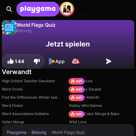
Login
World Flags Quiz
Bildung
Fortschritt
Nein
Speichern
World Flags Quiz ist ein kostenloses bildung-Spiel von Breymantech. Spiel es online auf Playgama.
Jetzt spielen
speichern!
144
App
Verwandt
High School Teacher Simulator
Arrow Puzzle
Word Cross
Your Obby Escape
Find the Differences: Winter tale
Stickman Rebirth
Word Finder
Robby Mini Games
Word Associations Solitaire
Piece of Cake: Merge & Bake
Safari Merge
Wild Love
Playgama
/
Bildung
/
World Flags Quiz