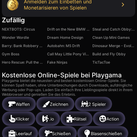
Anmelden zum Einbetten und
Monetarisieren von Spielen
Zufällig
NEXTBOTS: Circus
Drift on the New BMW M5
Steal and Catch Obby: Mini-Games
Wonder Wordle
Dream Home Design
Clean Up Mini Games
Barry: Bank Robbery Robux!
Autobahn: M5 Drift
Dinosaur Merge - Evolution
Gym Boss
Call May Little Pony Virus
Build and Fly Obby
Hero Rescue: Pull the Pin Puzzle
Fake Ninjas
TicTacToe
Kostenlose Online-Spiele bei Playgama
Playgama bietet die neuesten und besten kostenlosen Online-Spiele. Sie
können Spaß haben, ohne Unterbrechungen durch Downloads, aufdringliche
Werbung oder Pop-ups. Laden Sie einfach Ihre Lieblingsspiele direkt in Ihrem
Webbrowser und genießen Sie das Erlebnis.
Waffen
Zeichnen
2 Spieler
Klicker
.io
Rätsel
Action
Leerlauf
Schießen
Blasenschießen