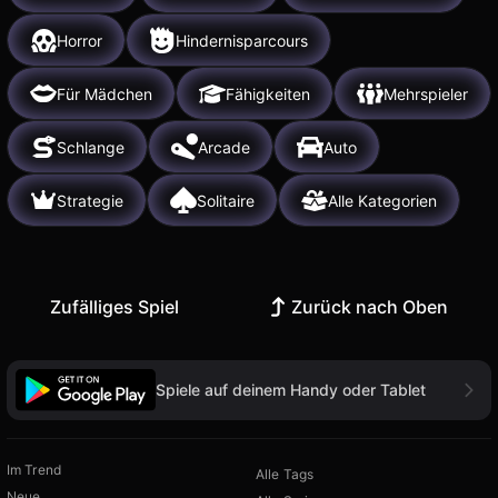
Horror
Hindernisparcours
Für Mädchen
Fähigkeiten
Mehrspieler
Schlange
Arcade
Auto
Strategie
Solitaire
Alle Kategorien
Zufälliges Spiel
Zurück nach Oben
Spiele auf deinem Handy oder Tablet
Im Trend
Alle Tags
Neue