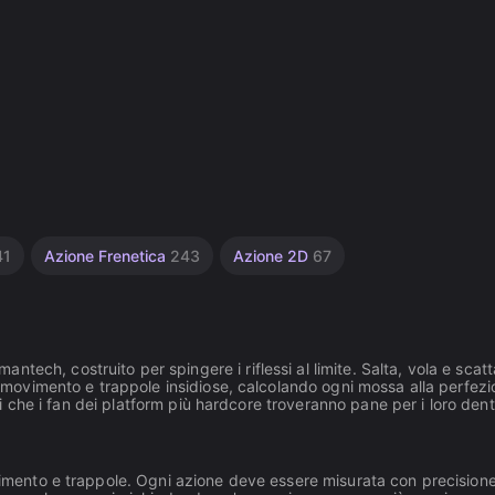
41
Azione Frenetica
243
Azione 2D
67
ech, costruito per spingere i riflessi al limite. Salta, vola e scatt
in movimento e trappole insidiose, calcolando ogni mossa alla perfez
ali che i fan dei platform più hardcore troveranno pane per i loro dent
ovimento e trappole. Ogni azione deve essere misurata con precision