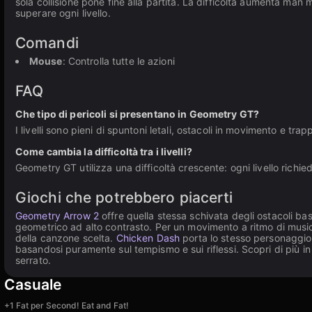
sola collisione pone fine alla partita. La difficoltà aumenta m
superare ogni livello.
Comandi
Mouse
: Controlla tutte le azioni
FAQ
Che tipo di pericoli si presentano in Geometry GT?
I livelli sono pieni di spuntoni letali, ostacoli in movimento e tr
Come cambia la difficoltà tra i livelli?
Geometry GT utilizza una difficoltà crescente: ogni livello richie
Giochi che potrebbero piacerti
Geometry Arrow 2
offre quella stessa schivata degli ostacoli bas
geometrico ad alto contrasto. Per un movimento a ritmo di musi
della canzone scelta.
Chicken Dash
porta lo stesso personaggio 
basandosi puramente sul tempismo e sui riflessi. Scopri di più i
serrato.
Casuale
+1 Fat per Second! Eat and Fat!