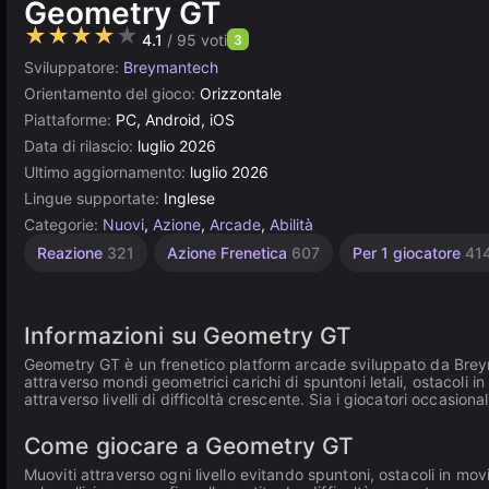
Geometry GT
★★★★★
4.1
/ 95 voti
3
Sviluppatore:
Breymantech
Orientamento del gioco:
Orizzontale
Piattaforme:
PC, Android, iOS
Data di rilascio:
luglio 2026
Ultimo aggiornamento:
luglio 2026
Lingue supportate:
Inglese
Categorie:
Nuovi
,
Azione
,
Arcade
,
Abilità
Reazione
321
Azione Frenetica
607
Per 1 giocatore
41
Informazioni su Geometry GT
Geometry GT è un frenetico platform arcade sviluppato da Breymant
attraverso mondi geometrici carichi di spuntoni letali, ostacoli 
attraverso livelli di difficoltà crescente. Sia i giocatori occasion
Come giocare a Geometry GT
Muoviti attraverso ogni livello evitando spuntoni, ostacoli in m