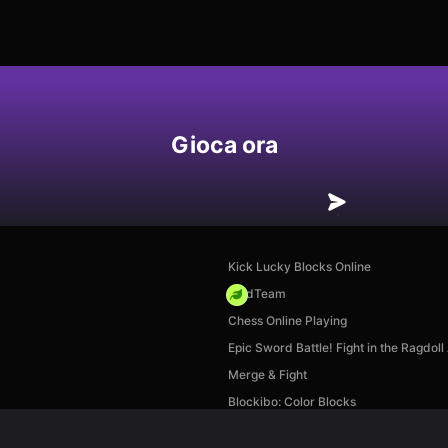
Gioca ora
Kick Lucky Blocks Online
MadTeam
Chess Online Playing
Epic Sword Battle! Fight in the Ragdoll
Merge & Fight
Blockibo: Color Blocks