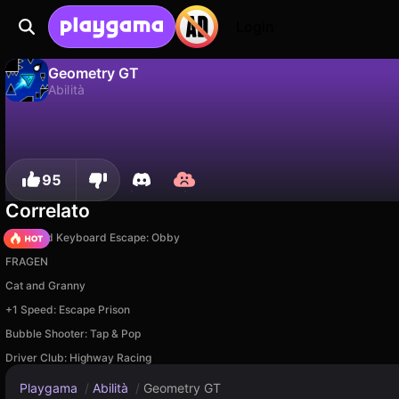
Login
Geometry GT
Abilità
No
Salva
Salva i progressi!
Geometry GT è un gioco di abilità gratuito di Breymantech. Giocaci online su Playgama.
95
Correlato
+1 Speed Keyboard Escape: Obby
FRAGEN
Cat and Granny
+1 Speed: Escape Prison
Bubble Shooter: Tap & Pop
Driver Club: Highway Racing
Playgama
/
Abilità
/
Geometry GT