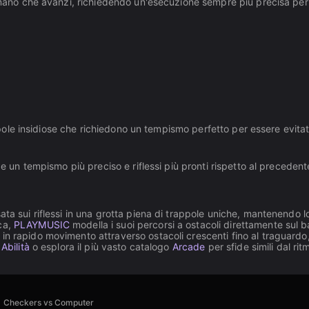
an mano che avanzi, richiedendo un'esecuzione sempre più precisa per
appole insidiose che richiedono un tempismo perfetto per essere evitat
de un tempismo più preciso e riflessi più pronti rispetto al precedent
ata sui riflessi in una grotta piena di trappole uniche, mantenendo lo
ca,
PLAYMUSIC
modella i suoi percorsi a ostacoli direttamente sul b
in rapido movimento attraverso ostacoli crescenti fino al traguardo
n
Abilità
o esplora il più vasto catalogo
Arcade
per sfide simili dal rit
Checkers vs Computer