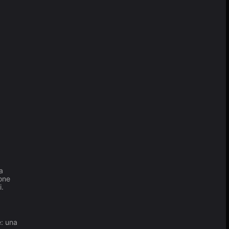
a
ione
i.
e: una