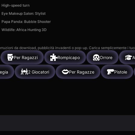
High-speed turn
Eye Makeup Salon: Stylist
Papa Panda: Bubble Shooter
Wildlife: Africa Hunting 3D
 interruzioni da download, pubblicità invadenti o pop-up. Carica semplicemente i tuo
Per Ragazzi
Rompicapo
Orrore
A
tegia
2 Giocatori
Per Ragazze
Pistole