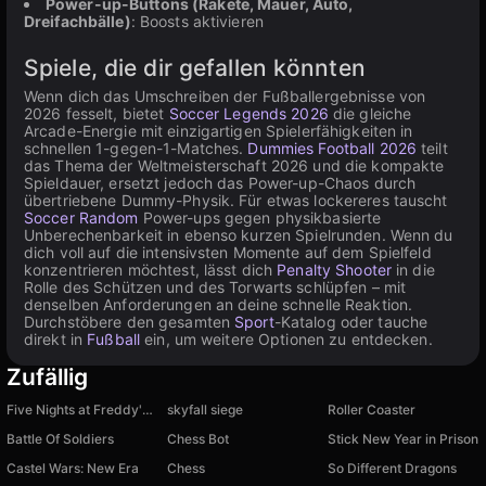
Power-up-Buttons (Rakete, Mauer, Auto,
Dreifachbälle)
: Boosts aktivieren
Spiele, die dir gefallen könnten
Wenn dich das Umschreiben der Fußballergebnisse von
2026 fesselt, bietet
Soccer Legends 2026
die gleiche
Arcade-Energie mit einzigartigen Spielerfähigkeiten in
schnellen 1-gegen-1-Matches.
Dummies Football 2026
teilt
das Thema der Weltmeisterschaft 2026 und die kompakte
Spieldauer, ersetzt jedoch das Power-up-Chaos durch
übertriebene Dummy-Physik. Für etwas lockereres tauscht
Soccer Random
Power-ups gegen physikbasierte
Unberechenbarkeit in ebenso kurzen Spielrunden. Wenn du
dich voll auf die intensivsten Momente auf dem Spielfeld
konzentrieren möchtest, lässt dich
Penalty Shooter
in die
Rolle des Schützen und des Torwarts schlüpfen – mit
denselben Anforderungen an deine schnelle Reaktion.
Durchstöbere den gesamten
Sport
-Katalog oder tauche
direkt in
Fußball
ein, um weitere Optionen zu entdecken.
Zufällig
Five Nights at Freddy's 3D
skyfall siege
Roller Coaster
Battle Of Soldiers
Chess Bot
Stick New Year in Prison
Castel Wars: New Era
Chess
So Different Dragons