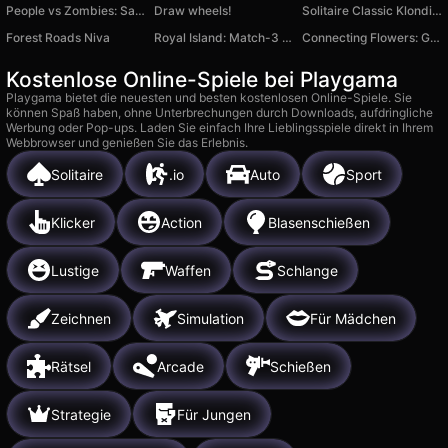
People vs Zombies: Sandbox
Draw wheels!
Solitaire Classic Klondike
Forest Roads Niva
Royal Island: Match-3 Treasures
Connecting Flowers: Garden Merge
Kostenlose Online-Spiele bei Playgama
Playgama bietet die neuesten und besten kostenlosen Online-Spiele. Sie
können Spaß haben, ohne Unterbrechungen durch Downloads, aufdringliche
Werbung oder Pop-ups. Laden Sie einfach Ihre Lieblingsspiele direkt in Ihrem
Webbrowser und genießen Sie das Erlebnis.
Solitaire
.io
Auto
Sport
Klicker
Action
Blasenschießen
Lustige
Waffen
Schlange
Zeichnen
Simulation
Für Mädchen
Rätsel
Arcade
Schießen
Strategie
Für Jungen