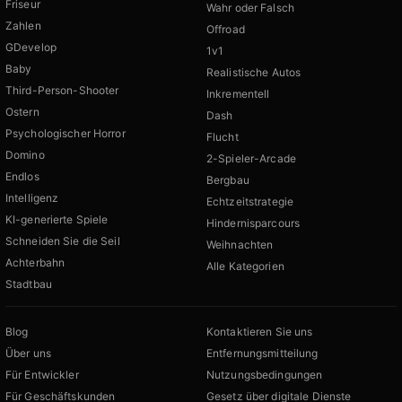
Friseur
Wahr oder Falsch
Zahlen
Offroad
GDevelop
1v1
Baby
Realistische Autos
Third-Person-Shooter
Inkrementell
Ostern
Dash
Psychologischer Horror
Flucht
Domino
2-Spieler-Arcade
Endlos
Bergbau
Intelligenz
Echtzeitstrategie
KI-generierte Spiele
Hindernisparcours
Schneiden Sie die Seil
Weihnachten
Achterbahn
Alle Kategorien
Stadtbau
Blog
Kontaktieren Sie uns
Über uns
Entfernungsmitteilung
Für Entwickler
Nutzungsbedingungen
Für Geschäftskunden
Gesetz über digitale Dienste