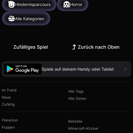
Hindernisparcours
Horror
Alle Kategorien
Zufälliges Spiel
Zurück nach Oben
Spiele auf deinem Handy oder Tablet
Im Trend
Alle Tags
Neue
Alle Serien
Zufällig
Pokemon
Beliebte
Puppen
Minecraft-Klicker