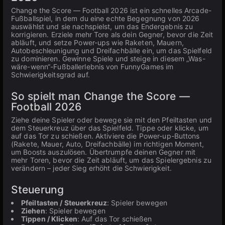
Change the Score — Football 2026 ist ein schnelles Arcade-
Fußballspiel, in dem du eine echte Begegnung von 2026
auswählst und sie nachspielst, um das Endergebnis zu
korrigieren. Erziele mehr Tore als dein Gegner, bevor die Zeit
abläuft, und setze Power-ups wie Raketen, Mauern,
Autobeschleunigung und Dreifachbälle ein, um das Spielfeld
zu dominieren. Gewinne Spiele und steige in diesem „Was-
wäre-wenn“-Fußballerlebnis von FunnyGames im
Schwierigkeitsgrad auf.
So spielt man Change the Score —
Football 2026
Ziehe deine Spieler oder bewege sie mit den Pfeiltasten und
dem Steuerkreuz über das Spielfeld. Tippe oder klicke, um
auf das Tor zu schießen. Aktiviere die Power-up-Buttons
(Rakete, Mauer, Auto, Dreifachbälle) im richtigen Moment,
um Boosts auszulösen. Übertrumpfe deinen Gegner mit
mehr Toren, bevor die Zeit abläuft, um das Spielergebnis zu
verändern – jeder Sieg erhöht die Schwierigkeit.
Steuerung
Pfeiltasten / Steuerkreuz
: Spieler bewegen
Ziehen
: Spieler bewegen
Tippen / Klicken
: Auf das Tor schießen