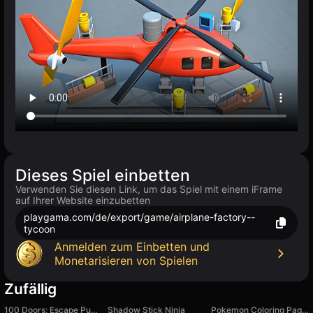
Dieses Spiel einbetten
Verwenden Sie diesen Link, um das Spiel mit einem iFrame
auf Ihrer Website einzubetten
playgama.com/de/export/game/airplane-factory--
tycoon
Anmelden zum Einbetten und
Monetarisieren von Spielen
Zufällig
100 Doors: Escape Puzzle
Shadow Stick Ninja
Pokemon Coloring Pages