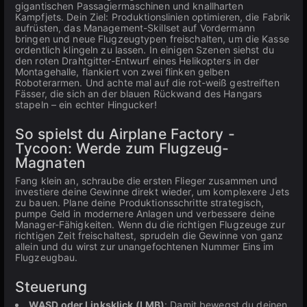
gigantischen Passagiermaschinen und knallharten
Kampfjets. Dein Ziel: Produktionslinien optimieren, die Fabrik
aufrüsten, das Management-Skillset auf Vordermann
bringen und neue Flugzeugtypen freischalten, um die Kasse
ordentlich klingeln zu lassen. In einigen Szenen siehst du
den roten Drahtgitter-Entwurf eines Helikopters in der
Montagehalle, flankiert von zwei flinken gelben
Roboterarmen. Und achte mal auf die rot-weiß gestreiften
Fässer, die sich an der blauen Rückwand des Hangars
stapeln – ein echter Hingucker!
So spielst du Airplane Factory -
Tycoon: Werde zum Flugzeug-
Magnaten
Fang klein an, schraube die ersten Flieger zusammen und
investiere deine Gewinne direkt wieder, um komplexere Jets
zu bauen. Plane deine Produktionsschritte strategisch,
pumpe Geld in modernere Anlagen und verbessere deine
Manager-Fähigkeiten. Wenn du die richtigen Flugzeuge zur
richtigen Zeit freischaltest, sprudeln die Gewinne von ganz
allein und du wirst zur unangefochtenen Nummer Eins im
Flugzeugbau.
Steuerung
WASD oder Linksklick (LMB)
: Damit bewegst du deinen