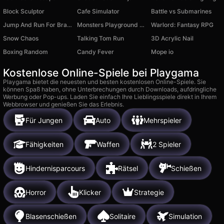
Block Sculptor
Cafe Simulator
Battle vs Submarines
Jump And Run For Brainrot
Monsters Playground Sandbox
Warlord: Fantasy RPG
Snow Chaos
Talking Tom Run
3D Acrylic Nail
Boxing Random
Candy Fever
Mope io
Kostenlose Online-Spiele bei Playgama
Playgama bietet die neuesten und besten kostenlosen Online-Spiele. Sie
können Spaß haben, ohne Unterbrechungen durch Downloads, aufdringliche
Werbung oder Pop-ups. Laden Sie einfach Ihre Lieblingsspiele direkt in Ihrem
Webbrowser und genießen Sie das Erlebnis.
Für Jungen
Auto
Mehrspieler
Fähigkeiten
Waffen
2 Spieler
Hindernisparcours
Rätsel
Schießen
Horror
Klicker
Strategie
Blasenschießen
Solitaire
Simulation