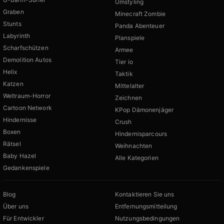
Umstyling
Graben
Minecraft Zombie
Stunts
Panda Abenteuer
Labyrinth
Planspiele
Scharfschützen
Armee
Demolition Autos
Tier io
Helix
Taktik
Katzen
Mittelalter
Weltraum-Horror
Zeichnen
Cartoon Network
KPop Dämonenjäger
Hindernisse
Crush
Boxen
Hindernisparcours
Rätsel
Weihnachten
Baby Hazel
Alle Kategorien
Gedankenspiele
Blog
Kontaktieren Sie uns
Über uns
Entfernungsmitteilung
Für Entwickler
Nutzungsbedingungen