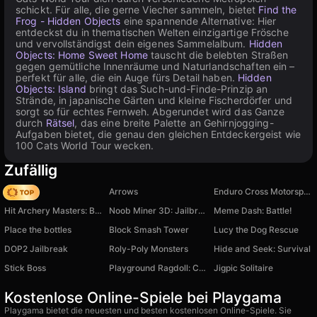
schickt. Für alle, die gerne Viecher sammeln, bietet
Find the
Frog - Hidden Objects
eine spannende Alternative: Hier
entdeckst du in thematischen Welten einzigartige Frösche
und vervollständigst dein eigenes Sammelalbum.
Hidden
Objects: Home Sweet Home
tauscht die belebten Straßen
gegen gemütliche Innenräume und Naturlandschaften ein –
perfekt für alle, die ein Auge fürs Detail haben.
Hidden
Objects: Island
bringt das Such-und-Finde-Prinzip an
Strände, in japanische Gärten und kleine Fischerdörfer und
sorgt so für echtes Fernweh. Abgerundet wird das Ganze
durch
Rätsel
, das eine breite Palette an Gehirnjogging-
Aufgaben bietet, die genau den gleichen Entdeckergeist wie
100 Cats World Tour wecken.
Zufällig
Hedgies
Arrows
Enduro Cross Motorsport
Hit Archery Masters: Bow Fighting
Noob Miner 3D: Jailbreak
Meme Dash: Battle!
Place the bottles
Block Smash Tower
Lucy the Dog Rescue
DOP2 Jailbreak
Roly-Poly Monsters
Hide and Seek: Survival
Stick Boss
Playground Ragdoll: Create a Monster
Jigpic Solitaire
Kostenlose Online-Spiele bei Playgama
Playgama bietet die neuesten und besten kostenlosen Online-Spiele. Sie