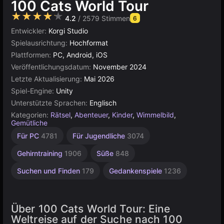
100 Cats World Tour
★★★★★
4.2
/ 2579 Stimmen
6
Entwickler:
Korgi Studio
Spielausrichtung:
Hochformat
Plattformen:
PC, Android, iOS
Veröffentlichungsdatum:
November 2024
Letzte Aktualisierung:
Mai 2026
Spiel-Engine:
Unity
Unterstützte Sprachen:
Englisch
Kategorien:
Rätsel
,
Abenteuer
,
Kinder
,
Wimmelbild
,
Gemütliche
Agility
Desktop
Kätzchen
Einfache
Browser
Unity
Für 1
Für
Für PC
4781
Für Jugendliche
3074
Spieler
Kinder
Online
2593
5021
1573
5171
74
1480
3174
4144
Gehirntraining
1906
Süße
848
Suchen und Finden
179
Gedankenspiele
1236
Über 100 Cats World Tour: Eine
Weltreise auf der Suche nach 100