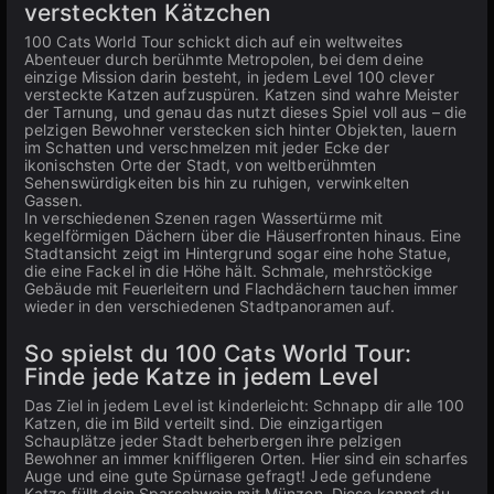
versteckten Kätzchen
100 Cats World Tour schickt dich auf ein weltweites
Abenteuer durch berühmte Metropolen, bei dem deine
einzige Mission darin besteht, in jedem Level 100 clever
versteckte Katzen aufzuspüren. Katzen sind wahre Meister
der Tarnung, und genau das nutzt dieses Spiel voll aus – die
pelzigen Bewohner verstecken sich hinter Objekten, lauern
im Schatten und verschmelzen mit jeder Ecke der
ikonischsten Orte der Stadt, von weltberühmten
Sehenswürdigkeiten bis hin zu ruhigen, verwinkelten
Gassen.
In verschiedenen Szenen ragen Wassertürme mit
kegelförmigen Dächern über die Häuserfronten hinaus. Eine
Stadtansicht zeigt im Hintergrund sogar eine hohe Statue,
die eine Fackel in die Höhe hält. Schmale, mehrstöckige
Gebäude mit Feuerleitern und Flachdächern tauchen immer
wieder in den verschiedenen Stadtpanoramen auf.
So spielst du 100 Cats World Tour:
Finde jede Katze in jedem Level
Das Ziel in jedem Level ist kinderleicht: Schnapp dir alle 100
Katzen, die im Bild verteilt sind. Die einzigartigen
Schauplätze jeder Stadt beherbergen ihre pelzigen
Bewohner an immer kniffligeren Orten. Hier sind ein scharfes
Auge und eine gute Spürnase gefragt! Jede gefundene
Katze füllt dein Sparschwein mit Münzen. Diese kannst du