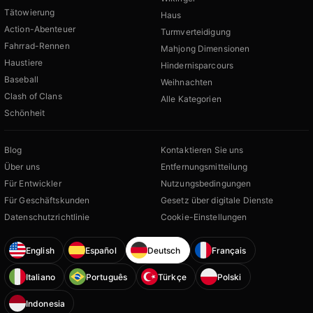
Tätowierung
Haus
Action-Abenteuer
Turmverteidigung
Fahrrad-Rennen
Mahjong Dimensionen
Haustiere
Hindernisparcours
Baseball
Weihnachten
Clash of Clans
Alle Kategorien
Schönheit
Blog
Kontaktieren Sie uns
Über uns
Entfernungsmitteilung
Für Entwickler
Nutzungsbedingungen
Für Geschäftskunden
Gesetz über digitale Dienste
Datenschutzrichtlinie
Cookie-Einstellungen
English
Español
Deutsch
Français
Italiano
Português
Türkçe
Polski
Indonesia