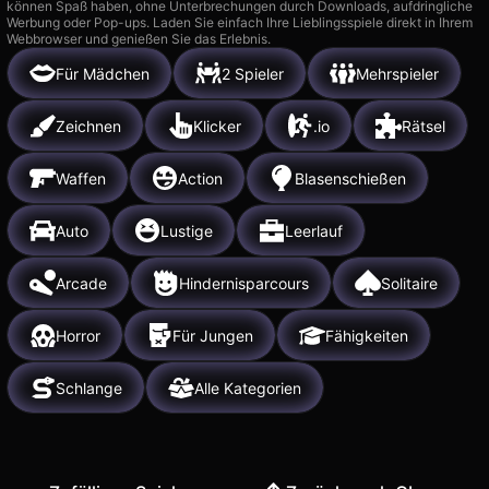
können Spaß haben, ohne Unterbrechungen durch Downloads, aufdringliche
Werbung oder Pop-ups. Laden Sie einfach Ihre Lieblingsspiele direkt in Ihrem
Webbrowser und genießen Sie das Erlebnis.
Für Mädchen
2 Spieler
Mehrspieler
Zeichnen
Klicker
.io
Rätsel
Waffen
Action
Blasenschießen
Auto
Lustige
Leerlauf
Arcade
Hindernisparcours
Solitaire
Horror
Für Jungen
Fähigkeiten
Schlange
Alle Kategorien