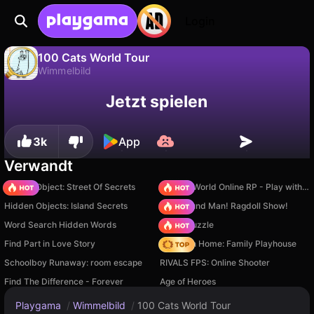
Login
100 Cats World Tour
Wimmelbild
Fortschritt
Nein
Speichern
100 Cats World Tour ist ein kostenloses wimmelbild-Spiel von Korgi Studio. Spiel es online auf Playgama.
Jetzt spielen
speichern!
3k
App
Verwandt
Hidden Object: Street Of Secrets
Sprunki World Online RP - Play with Friends!
Hidden Objects: Island Secrets
Playground Man! Ragdoll Show!
Word Search Hidden Words
Arrow Puzzle
Find Part in Love Story
My Town Home: Family Playhouse
Schoolboy Runaway: room escape
RIVALS FPS: Online Shooter
Find The Difference - Forever
Age of Heroes
Playgama
/
Wimmelbild
/
100 Cats World Tour