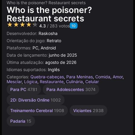
Who is the poisoner? Restaurant secrets
Who is the poisoner?
Restaurant secrets
★★★★★
4.3
/ 283 votos
10
Desenvolvedor:
Raskosha
Orientação do jogo:
Retrato
Plataformas:
PC, Android
Data de lançamento:
junho de 2025
Última atualização:
agosto de 2026
Idiomas suportados:
Inglês
Categorias:
Quebra-cabeças
,
Para Meninas
,
Comida
,
Amor
,
Mesclar
,
Lógica
,
Restaurante
,
Culinária
,
Celular
Simulação
Conectar
Aprendizagem
Agilidade
Navegador
Unity
Visual
Sem
Mesa e
Para PC
4781
Para Adolescentes
3074
Novels
Desktop
online
Fim
de Vida
2593
240
5021
593
2848
3174
5171
65
408
2D: Diversão Online
1002
Treinamento Cerebral
1908
Viciantes
2938
Padaria
15