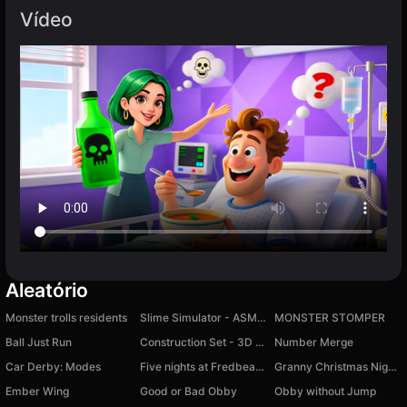
Vídeo
Aleatório
Monster trolls residents
Slime Simulator - ASMR & DIY
MONSTER STOMPER
Ball Just Run
Construction Set - 3D Builder
Number Merge
Car Derby: Modes
Five nights at Fredbear's
Granny Christmas Nightmare
Ember Wing
Good or Bad Obby
Obby without Jump