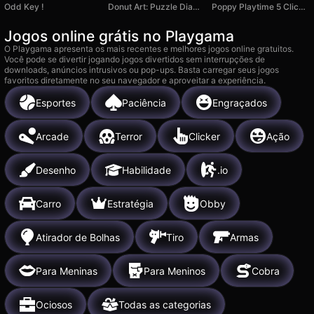
Odd Key !
Donut Art: Puzzle Diamond Game
Poppy Playtime 5 Clicker
Jogos online grátis no Playgama
O Playgama apresenta os mais recentes e melhores jogos online gratuitos.
Você pode se divertir jogando jogos divertidos sem interrupções de
downloads, anúncios intrusivos ou pop-ups. Basta carregar seus jogos
favoritos diretamente no seu navegador e aproveitar a experiência.
Esportes
Paciência
Engraçados
Arcade
Terror
Clicker
Ação
Desenho
Habilidade
.io
Carro
Estratégia
Obby
Atirador de Bolhas
Tiro
Armas
Para Meninas
Para Meninos
Cobra
Ociosos
Todas as categorias