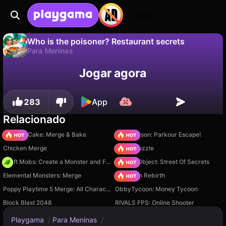
Login
Who is the poisoner? Restaurant secrets
Para Meninas
Não
Salvar
Salve o progresso!
Jogar agora
Who is the poisoner? Restaurant secrets é um jogo de para meninas gratuito de Raskosha. Jogue online na Playgama.
283
App
Relacionado
Piece of Cake: Merge & Bake
Barry Prison: Parkour Escape!
Chicken Merge
Arrow Puzzle
Craft Mobs: Create a Monster and Fight!
Hidden Object: Street Of Secrets
Elemental Monsters: Merge
Stickman Rebirth
Poppy Playtime 5 Merge: All Characters
ObbyTycoon: Money Tycoon
Block Blast 2048
RIVALS FPS: Online Shooter
Playgama
/
Para Meninas
/