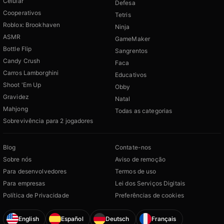
Celular
Defesa
Cooperativos
Tetris
Roblox: Brookhaven
Ninja
ASMR
GameMaker
Bottle Flip
Sangrentos
Candy Crush
Faca
Carros Lamborghini
Educativos
Shoot 'Em Up
Obby
Gravidez
Natal
Mahjong
Todas as categorias
Sobrevivência para 2 jogadores
Blog
Contate-nos
Sobre nós
Aviso de remoção
Para desenvolvedores
Termos de uso
Para empresas
Lei dos Serviços Digitais
Política de Privacidade
Preferências de cookies
English
Español
Deutsch
Français