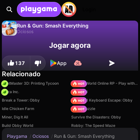
Login
Run & Gun: Smash Everything
Ociosos
Não
Salvar
Salve o progresso!
Run & Gun: Smash Everything é um jogo de ociosos gratuito de KurGan Games. Jogue online na Playgama.
Jogar agora
137
App
Relacionado
PrintMaster 3D: Printing Tycoon
Sprunki World Online RP - Play with Friends!
Pizza Inc.
TB World
Break a Tower: Obby
+1 Speed Keyboard Escape: Obby
Idle Chicken Farm
Arrow Puzzle
Miner, Dig It All
Survive the Disasters: Obby
Build Obby World
Robby: The Speed Maze
Playgama
/
Ociosos
/
Run & Gun: Smash Everything