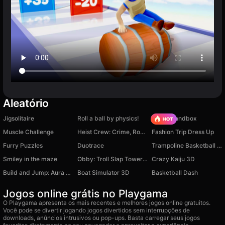
Aleatório
Jigsolitaire
Roll a ball by physics!
Melon Sandbox
Muscle Challenge
Heist Crew: Crime, Robbery and Escape
Fashion Trip Dress Up
Furry Puzzles
Duotrace
Trampoline Basketball 3D
Smiley in the maze
Obby: Troll Slap Tower Online
Crazy Kaiju 3D
Build and Jump: Aura Obby Tower
Boat Simulator 3D
Basketball Dash
Jogos online grátis no Playgama
O Playgama apresenta os mais recentes e melhores jogos online gratuitos.
Você pode se divertir jogando jogos divertidos sem interrupções de
downloads, anúncios intrusivos ou pop-ups. Basta carregar seus jogos