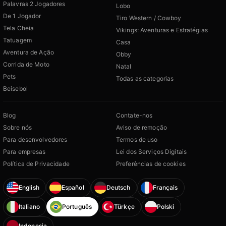
Palavras 2 Jogadores
Lobo
De 1 Jogador
Tiro Western / Cowboy
Tela Cheia
Vikings: Aventuras e Estratégias
Tatuagem
Casa
Aventura de Ação
Obby
Corrida de Moto
Natal
Pets
Todas as categorias
Beisebol
Blog
Contate-nos
Sobre nós
Aviso de remoção
Para desenvolvedores
Termos de uso
Para empresas
Lei dos Serviços Digitais
Política de Privacidade
Preferências de cookies
English
Español
Deutsch
Français
Italiano
Português
Türkçe
Polski
Indonesia