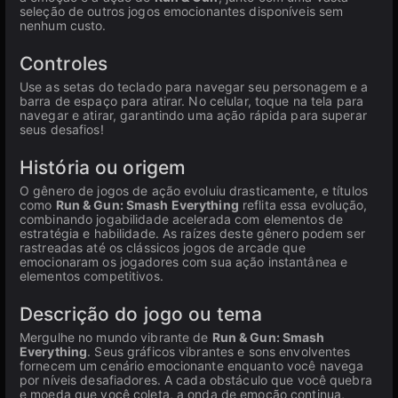
seleção de outros jogos emocionantes disponíveis sem
nenhum custo.
Controles
Use as setas do teclado para navegar seu personagem e a
barra de espaço para atirar. No celular, toque na tela para
navegar e atirar, garantindo uma ação rápida para superar
seus desafios!
História ou origem
O gênero de jogos de ação evoluiu drasticamente, e títulos
como
Run & Gun: Smash Everything
reflita essa evolução,
combinando jogabilidade acelerada com elementos de
estratégia e habilidade. As raízes deste gênero podem ser
rastreadas até os clássicos jogos de arcade que
emocionaram os jogadores com sua ação instantânea e
elementos competitivos.
Descrição do jogo ou tema
Mergulhe no mundo vibrante de
Run & Gun: Smash
Everything
. Seus gráficos vibrantes e sons envolventes
fornecem um cenário emocionante enquanto você navega
por níveis desafiadores. A cada obstáculo que você quebra
e moeda que você coleta, a onda de emoção continua,