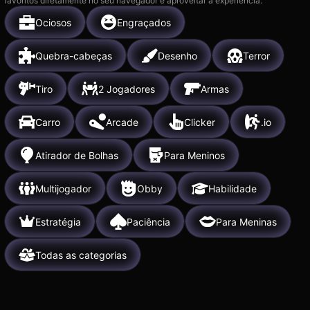
favoritos diretamente no seu navegador e aproveitar a experiência.
Ociosos
Engraçados
Quebra-cabeças
Desenho
Terror
Tiro
2 Jogadores
Armas
Carro
Arcade
Clicker
.io
Atirador de Bolhas
Para Meninos
Multijogador
Obby
Habilidade
Estratégia
Paciência
Para Meninas
Todas as categorias