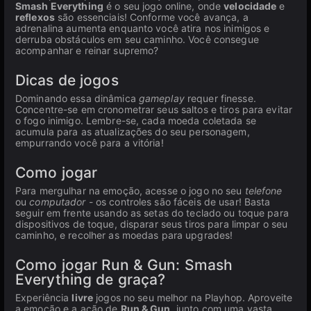
Smash Everything
é o seu jogo online, onde
velocidade
e
reflexos
são essenciais! Conforme você avança, a
adrenalina aumenta enquanto você atira nos inimigos e
derruba obstáculos em seu caminho. Você consegue
acompanhar e reinar supremo?
Dicas de jogos
Dominando essa dinâmica
gameplay
requer finesse.
Concentre-se em cronometrar seus saltos e tiros para evitar
o fogo inimigo. Lembre-se, cada moeda coletada se
acumula para as atualizações do seu personagem,
empurrando você para a vitória!
Como jogar
Para mergulhar na emoção, acesse o jogo no seu
telefone
ou
computador
- os controles são fáceis de usar! Basta
seguir em frente usando as setas do teclado ou toque para
dispositivos de toque, disparar seus tiros para limpar o seu
caminho, e recolher as moedas para upgrades!
Como jogar Run & Gun: Smash
Everything de graça?
Experiência
livre
jogos no seu melhor na Playhop. Aproveite
a emoção e a ação de
Run & Gun
, junto com uma vasta