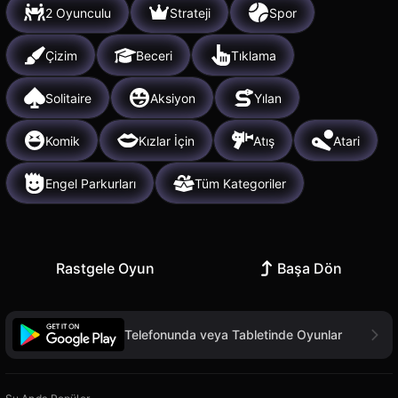
2 Oyunculu
Strateji
Spor
Çizim
Beceri
Tıklama
Solitaire
Aksiyon
Yılan
Komik
Kızlar İçin
Atış
Atari
Engel Parkurları
Tüm Kategoriler
Rastgele Oyun
Başa Dön
Telefonunda veya Tabletinde Oyunlar