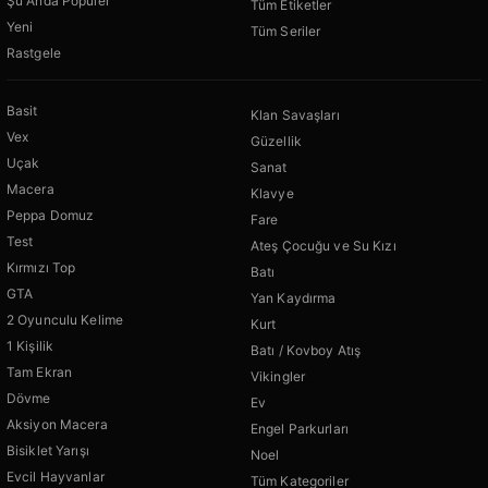
Şu Anda Popüler
Tüm Etiketler
Yeni
Tüm Seriler
Rastgele
Basit
Klan Savaşları
Vex
Güzellik
Uçak
Sanat
Macera
Klavye
Peppa Domuz
Fare
Test
Ateş Çocuğu ve Su Kızı
Kırmızı Top
Batı
GTA
Yan Kaydırma
2 Oyunculu Kelime
Kurt
1 Kişilik
Batı / Kovboy Atış
Tam Ekran
Vikingler
Dövme
Ev
Aksiyon Macera
Engel Parkurları
Bisiklet Yarışı
Noel
Evcil Hayvanlar
Tüm Kategoriler