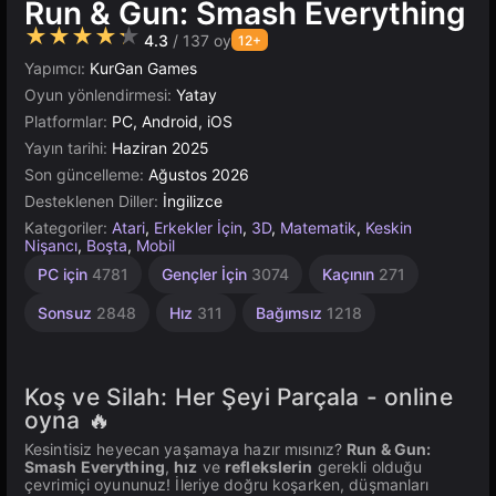
Run & Gun: Smash Everything
★★★★★
4.3
/ 137 oy
12+
Yapımcı:
KurGan Games
Oyun yönlendirmesi:
Yatay
Platformlar:
PC, Android, iOS
Yayın tarihi:
Haziran 2025
Son güncelleme:
Ağustos 2026
Desteklenen Diller:
İngilizce
Kategoriler:
Atari
,
Erkekler İçin
,
3D
,
Matematik
,
Keskin
Nişancı
,
Boşta
,
Mobil
Çocuklar
Tarayıcı
Unity
PC için
4781
Gençler İçin
3074
Kaçının
271
Çevrimiçi
5021
İçin
1480
3174
Sonsuz
2848
Hız
311
Bağımsız
1218
Koş ve Silah: Her Şeyi Parçala - online
oyna 🔥
Kesintisiz heyecan yaşamaya hazır mısınız?
Run & Gun:
Smash Everything
,
hız
ve
reflekslerin
gerekli olduğu
çevrimiçi oyununuz! İleriye doğru koşarken, düşmanları