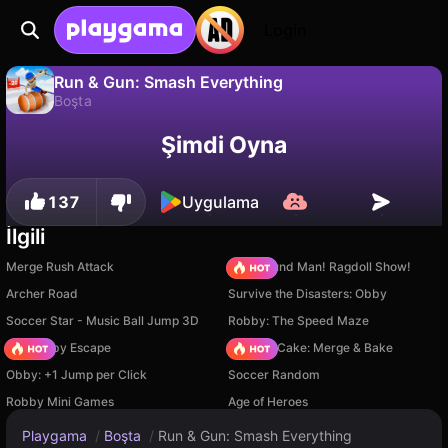
Login
Run & Gun: Smash Everything
Boşta
Hayır
Kaydet
İlerlemeyi kaydet!
Run & Gun: Smash Everything, KurGan Games tarafından yapılmış ücretsiz bir boşta oyunudur. Playgama'da oyna.
Şimdi Oyna
137
Uygulama
İlgili
Merge Rush Attack
Playground Man! Ragdoll Show!
Archer Road
Survive the Disasters: Obby
Soccer Star - Music Ball Jump 3D
Robby: The Speed Maze
Your Obby Escape
Piece of Cake: Merge & Bake
Obby: +1 Jump per Click
Soccer Random
Robby Mini Games
Age of Heroes
Playgama
/
Boşta
/
Run & Gun: Smash Everything