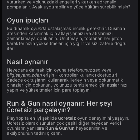
vururken ve yolunuzdaki engelleri yıkarken adrenalin
pompalanır. Ayak uydurabilir ve yüce hüküm sürebilir misin?
Oyun ipuçları
Bu dinamik
oyunda
ustalaşmak incelik gerektirir. Düşman
ateşinden kaçınmak için atlayışlarınızı ve atışlarınızı
zamanlamaya odaklanın. Unutmayın, toplanan her jeton
karakterinizin yükseltmeleri için yığılır ve sizi zafere doğru
iter!
Nasıl oynanır
Heyecana dalmak için oyuna
telefonunuzdan
veya
bilgisayarınızdan
erişin - kontroller kullanıcı dostudur!
Sadece ok tuşlarını kullanarak ilerleyin veya dokunmatik
cihazlar için dokunun, yolunuzu temizlemek için atışlarınızı
yapın ve yükseltmeler için para toplayın!
Run & Gun nasıl oynanır: Her şeyi
ücretsiz parçalayın?
Playhop'ta en iyi şekilde
ücretsiz
oyun deneyimini yaşayın.
Ücretsiz olarak sunulan çok çeşitli diğer heyecan verici
oyunların yanı sıra
Run & Gun'un
heyecanının ve
aksiyonunun tadını çıkarın.