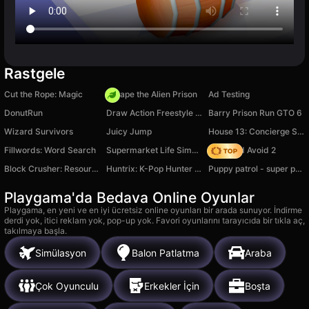
Rastgele
Cut the Rope: Magic
Escape the Alien Prison
Ad Testing
DonutRun
Draw Action Freestyle Fight
Barry Prison Run GTO 6
Wizard Survivors
Juicy Jump
House 13: Concierge Simulator
Fillwords: Word Search
Supermarket Life Simulator
Leap and Avoid 2
Block Crusher: Resource Factory!
Huntrix: K-Pop Hunter Puzzles
Puppy patrol - super puzzle
Playgama'da Bedava Online Oyunlar
Playgama, en yeni ve en iyi ücretsiz online oyunları bir arada sunuyor. İndirme
derdi yok, itici reklam yok, pop-up yok. Favori oyunlarını tarayıcıda bir tıkla aç,
takılmaya başla.
Simülasyon
Balon Patlatma
Araba
Çok Oyunculu
Erkekler İçin
Boşta