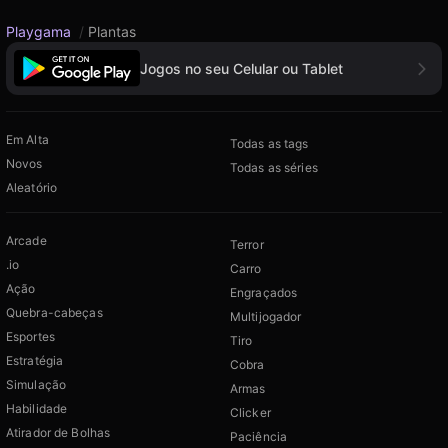
Playgama
/
Plantas
Jogos no seu Celular ou Tablet
Em Alta
Todas as tags
Novos
Todas as séries
Aleatório
Arcade
Terror
.io
Carro
Ação
Engraçados
Quebra-cabeças
Multijogador
Esportes
Tiro
Estratégia
Cobra
Simulação
Armas
Habilidade
Clicker
Atirador de Bolhas
Paciência