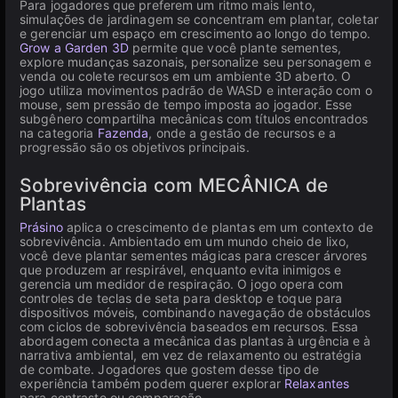
Para jogadores que preferem um ritmo mais lento,
simulações de jardinagem se concentram em plantar, coletar
e gerenciar um espaço em crescimento ao longo do tempo.
Grow a Garden 3D
permite que você plante sementes,
explore mudanças sazonais, personalize seu personagem e
venda ou colete recursos em um ambiente 3D aberto. O
jogo utiliza movimentos padrão de WASD e interação com o
mouse, sem pressão de tempo imposta ao jogador. Esse
subgênero compartilha mecânicas com títulos encontrados
na categoria
Fazenda
, onde a gestão de recursos e a
progressão são os objetivos principais.
Sobrevivência com MECÂNICA de
Plantas
Prásino
aplica o crescimento de plantas em um contexto de
sobrevivência. Ambientado em um mundo cheio de lixo,
você deve plantar sementes mágicas para crescer árvores
que produzem ar respirável, enquanto evita inimigos e
gerencia um medidor de respiração. O jogo opera com
controles de teclas de seta para desktop e toque para
dispositivos móveis, combinando navegação de obstáculos
com ciclos de sobrevivência baseados em recursos. Essa
abordagem conecta a mecânica das plantas à urgência e à
narrativa ambiental, em vez de relaxamento ou estratégia
de combate. Jogadores que gostem desse tipo de
experiência também podem querer explorar
Relaxantes
para contraste ou comparação.