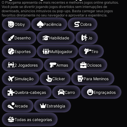
O Playgama apresenta os mais recentes e melhores jogos online gratuitos.
Você pode se divertir jogando jogos divertidos sem interrupções de
downloads, anúncios intrusivos ou pop-ups. Basta carregar seus jogos
favoritos diretamente no seu navegador e aproveitar a experiência.
Obby
Paciência
Cobra
Desenho
Habilidade
.io
Esportes
Multijogador
Tiro
2 Jogadores
Armas
Ociosos
Simulação
Clicker
Para Meninos
Quebra-cabeças
Carro
Engraçados
Arcade
Estratégia
Todas as categorias