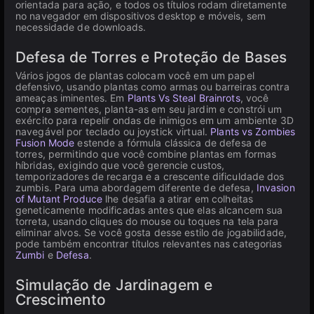
orientada para ação, e todos os títulos rodam diretamente
no navegador em dispositivos desktop e móveis, sem
necessidade de downloads.
Defesa de Torres e Proteção de Bases
Vários jogos de plantas colocam você em um papel
defensivo, usando plantas como armas ou barreiras contra
ameaças iminentes. Em
Plants Vs Steal Brainrots
, você
compra sementes, planta-as em seu jardim e constrói um
exército para repelir ondas de inimigos em um ambiente 3D
navegável por teclado ou joystick virtual.
Plants vs Zombies
Fusion Mode
estende a fórmula clássica de defesa de
torres, permitindo que você combine plantas em formas
híbridas, exigindo que você gerencie custos,
temporizadores de recarga e a crescente dificuldade dos
zumbis. Para uma abordagem diferente de defesa,
Invasion
of Mutant Produce
lhe desafia a atirar em colheitas
geneticamente modificadas antes que elas alcancem sua
torreta, usando cliques do mouse ou toques na tela para
eliminar alvos. Se você gosta desse estilo de jogabilidade,
pode também encontrar títulos relevantes nas categorias
Zumbi
e
Defesa
.
Simulação de Jardinagem e
Crescimento