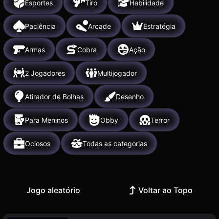
Esportes
Tiro
Habilidade
Paciência
Arcade
Estratégia
Armas
Cobra
Ação
2 Jogadores
Multijogador
Atirador de Bolhas
Desenho
Para Meninos
Obby
Terror
Ociosos
Todas as categorias
Jogo aleatório
Voltar ao Topo