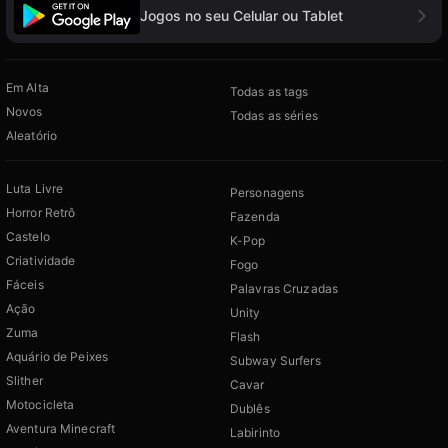
Jogos no seu Celular ou Tablet
Em Alta
Todas as tags
Novos
Todas as séries
Aleatório
Luta Livre
Personagens
Horror Retrô
Fazenda
Castelo
K-Pop
Criatividade
Fogo
Fáceis
Palavras Cruzadas
Ação
Unity
Zuma
Flash
Aquário de Peixes
Subway Surfers
Slither
Cavar
Motocicleta
Dublês
Aventura Minecraft
Labirinto