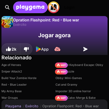
Login
Opration Flashpoint: Red - Blue war
Exército
Não
Salvar
Salve o progresso!
Opration Flashpoint: Red - Blue war é um jogo de exército gratuito de GMD. Jogue online na Playgama.
Jogar agora
2k
App
Relacionado
Age of Heroes
+1 Speed Keyboard Escape: Obby
Sniper Attack2
Arrow Puzzle
Build Your Zombie Horde
Obby: Mini-Games
Red - Blue Leader
Cat and Granny
My Army Base
Imposter 3D online horror
War Groups
Piece of Cake: Merge & Bake
Playgama
/
Exército
/
Opration Flashpoint: Red - Blue war