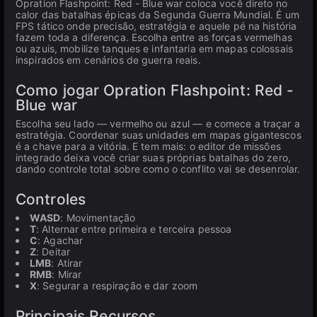
Opration Flashpoint: Red - Blue war coloca você direto no
calor das batalhas épicas da Segunda Guerra Mundial. É um
FPS tático onde precisão, estratégia e aquele pé na história
fazem toda a diferença. Escolha entre as forças vermelhas
ou azuis, mobilize tanques e infantaria em mapas colossais
inspirados em cenários de guerra reais.
Como jogar Opration Flashpoint: Red -
Blue war
Escolha seu lado — vermelho ou azul — e comece a traçar a
estratégia. Coordenar suas unidades em mapas gigantescos
é a chave para a vitória. E tem mais: o editor de missões
integrado deixa você criar suas próprias batalhas do zero,
dando controle total sobre como o conflito vai se desenrolar.
Controles
WASD
: Movimentação
T
: Alternar entre primeira e terceira pessoa
C
: Agachar
Z
: Deitar
LMB
: Atirar
RMB
: Mirar
X
: Segurar a respiração e dar zoom
Principais Recursos