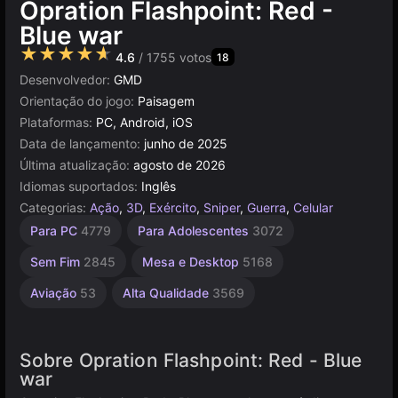
Opration Flashpoint: Red -
Blue war
★★★★★
4.6
/ 1755 votos
18
Desenvolvedor:
GMD
Orientação do jogo:
Paisagem
Plataformas:
PC, Android, iOS
Data de lançamento:
junho de 2025
Última atualização:
agosto de 2026
Idiomas suportados:
Inglês
Categorias:
Ação
,
3D
,
Exército
,
Sniper
,
Guerra
,
Celular
Navegador
Unity
Para PC
4779
Para Adolescentes
3072
online
5019
3172
Sem Fim
2845
Mesa e Desktop
5168
Aviação
53
Alta Qualidade
3569
Sobre Opration Flashpoint: Red - Blue
war