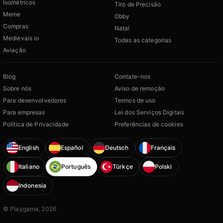
Isométricos
Tiro de Precisão
Meme
Obby
Compras
Natal
Medievais io
Todas as categorias
Aviação
Blog
Contate-nos
Sobre nós
Aviso de remoção
Para desenvolvedores
Termos de uso
Para empresas
Lei dos Serviços Digitais
Política de Privacidade
Preferências de cookies
English
Español
Deutsch
Français
Italiano
Português
Türkçe
Polski
Indonesia
© Playgama, 2026