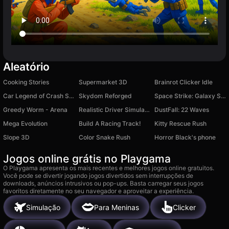
Aleatório
Cooking Stories
Supermarket 3D
Brainrot Clicker Idle
Car Legend of Crash Sim
Skydom Reforged
Space Strike: Galaxy Shooter
Greedy Worm - Arena
Realistic Driver Simulator
DustFall: 22 Waves
Mega Evolution
Build A Racing Track!
Kitty Rescue Rush
Slope 3D
Color Snake Rush
Horror Black's phone
Jogos online grátis no Playgama
O Playgama apresenta os mais recentes e melhores jogos online gratuitos.
Você pode se divertir jogando jogos divertidos sem interrupções de
downloads, anúncios intrusivos ou pop-ups. Basta carregar seus jogos
favoritos diretamente no seu navegador e aproveitar a experiência.
Simulação
Para Meninas
Clicker