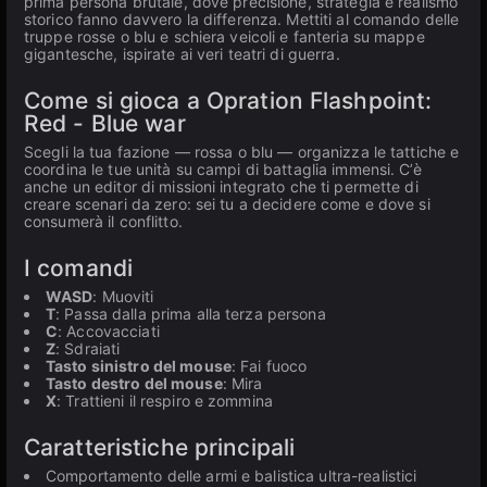
prima persona brutale, dove precisione, strategia e realismo
storico fanno davvero la differenza. Mettiti al comando delle
truppe rosse o blu e schiera veicoli e fanteria su mappe
gigantesche, ispirate ai veri teatri di guerra.
Come si gioca a Opration Flashpoint:
Red - Blue war
Scegli la tua fazione — rossa o blu — organizza le tattiche e
coordina le tue unità su campi di battaglia immensi. C’è
anche un editor di missioni integrato che ti permette di
creare scenari da zero: sei tu a decidere come e dove si
consumerà il conflitto.
I comandi
WASD
: Muoviti
T
: Passa dalla prima alla terza persona
C
: Accovacciati
Z
: Sdraiati
Tasto sinistro del mouse
: Fai fuoco
Tasto destro del mouse
: Mira
X
: Trattieni il respiro e zommina
Caratteristiche principali
Comportamento delle armi e balistica ultra-realistici