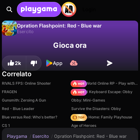
Login
Opration Flashpoint: Red - Blue war
Esercito
No
Salva
Salva i progressi!
Opration Flashpoint: Red - Blue war è un gioco di esercito gratuito di GMD. Giocaci online su Playgama.
Gioca ora
2k
App
Correlato
RIVALS FPS: Online Shooter
Sprunki World Online RP - Play with Friends!
FRAGEN
+1 Speed Keyboard Escape: Obby
Gunsmith: Zeroing A Gun
Obby: Mini-Games
Red - Blue Leader
Survive the Disasters: Obby
Blue versus Red: Who's better?
My Town Home: Family Playhouse
CS 1
Age of Heroes
Playgama
/
Esercito
/
Opration Flashpoint: Red - Blue war