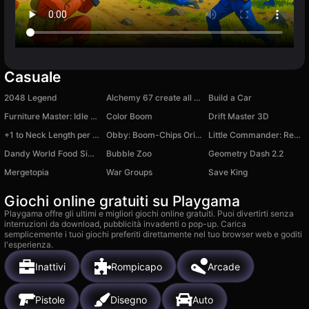
Casuale
2048 Legend
Alchemy 67 create all evolutions!
Build a Car
Furniture Master: Idle Tycoon
Color Boom
Drift Master 3D
+1 to Neck Length per Second: Obby!
Obby: Boom-Chips Original
Little Commander: Red vs Blue
Dandy World Food Simulator 3D
Bubble Zoo
Geometry Dash 2.2
Mergetopia
War Groups
Save King
Giochi online gratuiti su Playgama
Playgama offre gli ultimi e migliori giochi online gratuiti. Puoi divertirti senza
interruzioni da download, pubblicità invadenti o pop-up. Carica
semplicemente i tuoi giochi preferiti direttamente nel tuo browser web e goditi
l'esperienza.
Inattivi
Rompicapo
Arcade
Pistole
Disegno
Auto