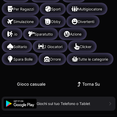
Per Ragazzi
Sport
Multigiocatore
Simulazione
Obby
Divertenti
.io
Sparatutto
Azione
Solitario
2 Giocatori
Clicker
Spara Bolle
Orrore
Tutte le categorie
Gioco casuale
Torna Su
Giochi sul tuo Telefono o Tablet