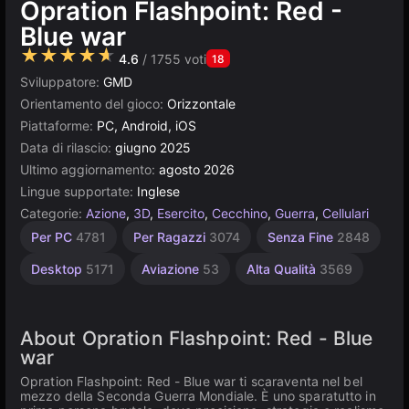
Opration Flashpoint: Red -
Blue war
★★★★★
4.6
/ 1755 voti
18
Sviluppatore:
GMD
Orientamento del gioco:
Orizzontale
Piattaforme:
PC, Android, iOS
Data di rilascio:
giugno 2025
Ultimo aggiornamento:
agosto 2026
Lingue supportate:
Inglese
Categorie:
Azione
,
3D
,
Esercito
,
Cecchino
,
Guerra
,
Cellulari
Browser
Unity
Per PC
4781
Per Ragazzi
3074
Senza Fine
2848
online
5021
3174
Desktop
5171
Aviazione
53
Alta Qualità
3569
About Opration Flashpoint: Red - Blue
war
Opration Flashpoint: Red - Blue war ti scaraventa nel bel
mezzo della Seconda Guerra Mondiale. È uno sparatutto in