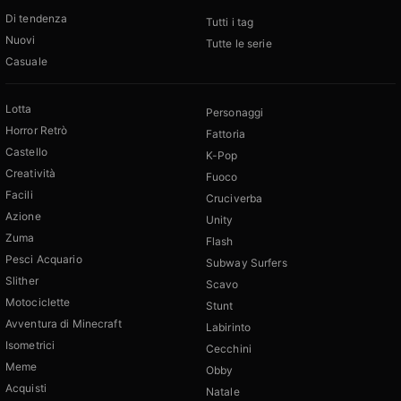
Di tendenza
Tutti i tag
Nuovi
Tutte le serie
Casuale
Lotta
Personaggi
Horror Retrò
Fattoria
Castello
K-Pop
Creatività
Fuoco
Facili
Cruciverba
Azione
Unity
Zuma
Flash
Pesci Acquario
Subway Surfers
Slither
Scavo
Motociclette
Stunt
Avventura di Minecraft
Labirinto
Isometrici
Cecchini
Meme
Obby
Acquisti
Natale