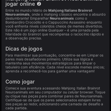
jogar online ❷
Entre no mundo hilário de
Mahjong Italiano Brainrot
Neuroanimals
, onde o mahjong clássico encontra o absurdo
deslumbrante! Emparelhar
Neuroanimais
como o
Bombardiro Crocodilo e o Cappuccino Assassino enquanto
você enfrenta níveis coloridos cheios de memes divertidos.
Este não é um jogo online Qualquer – é uma jornada pela
hilaridade do brainrot que recompensa o raciocínio rápido e
a observação precisa.
Dicas de jogos
Para maximizar sua pontuação, concentre-se em Limpar os
pares mais desafiadores primeiro. Utilize sua lógica e
mantenha seus movimentos estratégicos para limpar o
tabuleiro com eficiência. Cada nível esconde memes únicos;
aprenda a reconhecê-los para ganhar uma vantagem!
Como jogar
Comece sua aventura acessando Mahjong Italian Brainrot
Neuroanimals em seu
computador
ou
celular
browser. Toque
ou clique nas peças para combinar pares de Neuroanimais.
Certifique-se de que os pares selecionados estejam livres
das peças ao redor, adicionando uma camada de desafio a
cada partida.