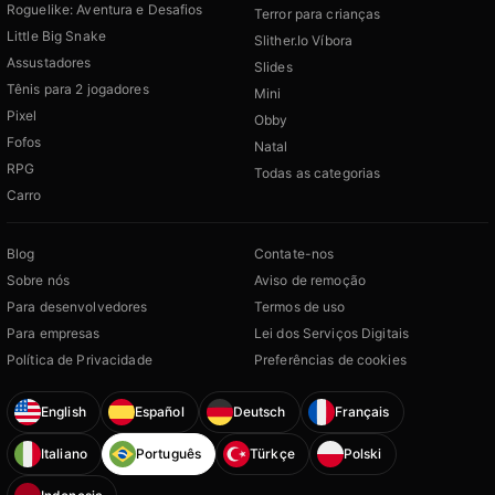
Roguelike: Aventura e Desafios
Terror para crianças
Little Big Snake
Slither.Io Víbora
Assustadores
Slides
Tênis para 2 jogadores
Mini
Pixel
Obby
Fofos
Natal
RPG
Todas as categorias
Carro
Blog
Contate-nos
Sobre nós
Aviso de remoção
Para desenvolvedores
Termos de uso
Para empresas
Lei dos Serviços Digitais
Política de Privacidade
Preferências de cookies
English
Español
Deutsch
Français
Italiano
Português
Türkçe
Polski