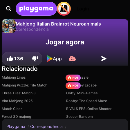
Login
Mahjong Italian Brainrot Neuroanimals
Correspondência
Não
Salvar
Salve o progresso!
Mahjong Italian Brainrot Neuroanimals é um jogo de correspondência gratuito de MicroEX. Jogue online na Playgama.
Jogar agora
136
App
Relacionado
Mahjong Lines
Arrow Puzzle
Mahjong Puzzle: Tile Match
Your Obby Escape
Three Tiles: Match 3
Obby: Mini-Games
Vita Mahjong 2025
Robby: The Speed Maze
Match Clear
RIVALS FPS: Online Shooter
Forest 3D majong
Soccer Random
Playgama
/
Correspondência
/