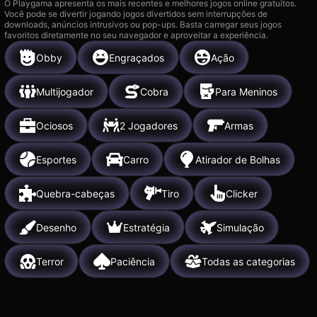
O Playgama apresenta os mais recentes e melhores jogos online gratuitos.
Você pode se divertir jogando jogos divertidos sem interrupções de
downloads, anúncios intrusivos ou pop-ups. Basta carregar seus jogos
favoritos diretamente no seu navegador e aproveitar a experiência.
Obby
Engraçados
Ação
Multijogador
Cobra
Para Meninos
Ociosos
2 Jogadores
Armas
Esportes
Carro
Atirador de Bolhas
Quebra-cabeças
Tiro
Clicker
Desenho
Estratégia
Simulação
Terror
Paciência
Todas as categorias