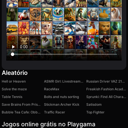
Aleatório
Hell or Heaven
ASMR Girl: Livestream Mukbang
Russian Driver VAZ 2108
Solve the maze
RaceMax
Freakish Fashion Academy
Table Tennis
Bolts and nuts sorting
Sprunki: Find All Characters
Save Brains From Prison Escape +1 Tycoon 3D
Stickman Archer Kick
Satisdom
Bubble Tea Cafe: Obby 3D Simulator Tycoon
Traffic Racer
Top Fighter
Jogos online grátis no Playgama