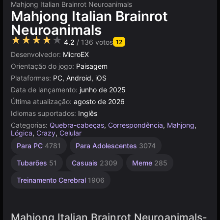
Mahjong Italian Brainrot Neuroanimals
Mahjong Italian Brainrot
Neuroanimals
★★★★★
4.2
/ 136 votos
12
Desenvolvedor:
MicroEX
Orientação do jogo:
Paisagem
Plataformas:
PC, Android, iOS
Data de lançamento:
junho de 2025
Última atualização:
agosto de 2026
Idiomas suportados:
Inglês
Categorias:
Quebra-cabeças
,
Correspondência
,
Mahjong
,
Lógica
,
Crazy
,
Celular
Personagens
Pets
Aprendizagem
Agilidade
Russos
Simples
Pássaros
Navegador
Animais
Mesa e
Para PC
4781
Para Adolescentes
3074
Desktop
200
Brainrot
1796
1573
2593
5021
23
413
593
Italianos
5171
Tubarões
51
Casuais
2309
Meme
285
122
Treinamento Cerebral
1906
Mahjong Italian Brainrot Neuroanimals-