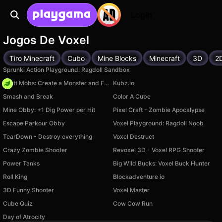
Login
Jogos De Voxel
Tiro Minecraft
Cubo
Mine Blocks
Minecraft
3D
2D
Sprunki Action Playground: Ragdoll Sandbox
Craft Mobs: Create a Monster and Fight!
Kubz.io
Smash and Break
Color A Cube
Mine Obby: +1 Dig Power per Hit
Pixel Craft - Zombie Apocalypse
Escape Parkour Obby
Voxel Playground: Ragdoll Noob
TearDown - Destroy everything
Voxel Destruct
Crazy Zombie Shooter
Revoxel 3D - Voxel RPG Shooter
Power Tanks
Big Wild Bucks: Voxel Buck Hunter
Roll King
Blockadventure io
3D Funny Shooter
Voxel Master
Cube Quiz
Cow Cow Run
Day of Atrocity