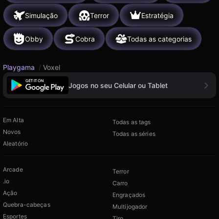
Simulação
Terror
Estratégia
Obby
Cobra
Todas as categorias
Playgama
/
Voxel
Jogos no seu Celular ou Tablet
Em Alta
Todas as tags
Novos
Todas as séries
Aleatório
Arcade
Terror
.io
Carro
Ação
Engraçados
Quebra-cabeças
Multijogador
Esportes
Tiro