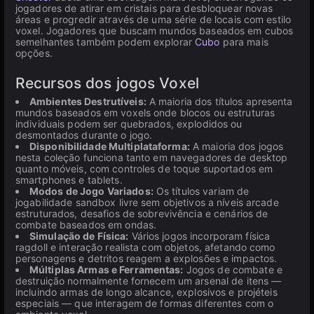
jogadores de atirar em cristais para desbloquear novas
áreas e progredir através de uma série de locais com estilo
voxel. Jogadores que buscam mundos baseados em cubos
semelhantes também podem explorar
Cubo
para mais
opções.
Recursos dos jogos Voxel
Ambientes Destrutíveis:
A maioria dos títulos apresenta
mundos baseados em voxels onde blocos ou estruturas
individuais podem ser quebrados, explodidos ou
desmontados durante o jogo.
Disponibilidade Multiplataforma:
A maioria dos jogos
nesta coleção funciona tanto em navegadores de desktop
quanto móveis, com controles de toque suportados em
smartphones e tablets.
Modos de Jogo Variados:
Os títulos variam de
jogabilidade sandbox livre sem objetivos a níveis arcade
estruturados, desafios de sobrevivência e cenários de
combate baseados em ondas.
Simulação de Física:
Vários jogos incorporam física
ragdoll e interação realista com objetos, afetando como
personagens e detritos reagem a explosões e impactos.
Múltiplas Armas e Ferramentas:
Jogos de combate e
destruição normalmente fornecem um arsenal de itens —
incluindo armas de longo alcance, explosivos e projéteis
especiais — que interagem de formas diferentes com o