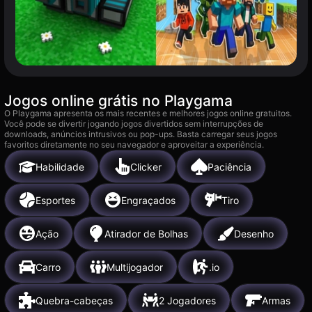
Jogos online grátis no Playgama
O Playgama apresenta os mais recentes e melhores jogos online gratuitos.
Você pode se divertir jogando jogos divertidos sem interrupções de
downloads, anúncios intrusivos ou pop-ups. Basta carregar seus jogos
favoritos diretamente no seu navegador e aproveitar a experiência.
Habilidade
Clicker
Paciência
Esportes
Engraçados
Tiro
Ação
Atirador de Bolhas
Desenho
Carro
Multijogador
.io
Quebra-cabeças
2 Jogadores
Armas