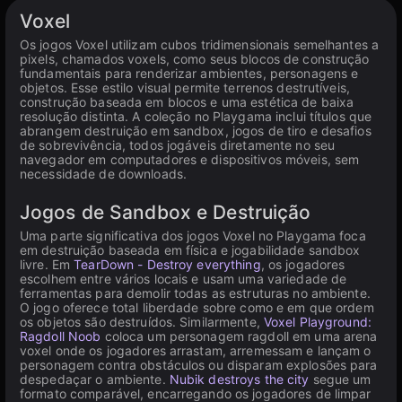
Disponível em PC
Voxel
Os jogos Voxel utilizam cubos tridimensionais semelhantes a
pixels, chamados voxels, como seus blocos de construção
fundamentais para renderizar ambientes, personagens e
objetos. Esse estilo visual permite terrenos destrutíveis,
construção baseada em blocos e uma estética de baixa
resolução distinta. A coleção no Playgama inclui títulos que
abrangem destruição em sandbox, jogos de tiro e desafios
de sobrevivência, todos jogáveis diretamente no seu
navegador em computadores e dispositivos móveis, sem
necessidade de downloads.
Jogos de Sandbox e Destruição
Uma parte significativa dos jogos Voxel no Playgama foca
em destruição baseada em física e jogabilidade sandbox
livre. Em
TearDown - Destroy everything
, os jogadores
escolhem entre vários locais e usam uma variedade de
ferramentas para demolir todas as estruturas no ambiente.
O jogo oferece total liberdade sobre como e em que ordem
os objetos são destruídos. Similarmente,
Voxel Playground:
Ragdoll Noob
coloca um personagem ragdoll em uma arena
voxel onde os jogadores arrastam, arremessam e lançam o
personagem contra obstáculos ou disparam explosões para
despedaçar o ambiente.
Nubik destroys the city
segue um
formato comparável, encarregando os jogadores de limpar