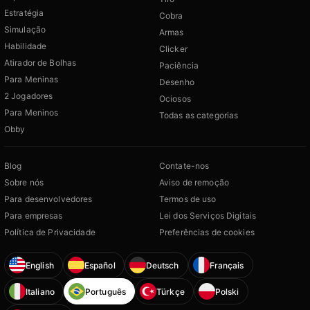
Estratégia
Cobra
Simulação
Armas
Habilidade
Clicker
Atirador de Bolhas
Paciência
Para Meninas
Desenho
2 Jogadores
Ociosos
Para Meninos
Todas as categorias
Obby
Blog
Contate-nos
Sobre nós
Aviso de remoção
Para desenvolvedores
Termos de uso
Para empresas
Lei dos Serviços Digitais
Política de Privacidade
Preferências de cookies
English
Español
Deutsch
Français
Italiano
Português
Türkçe
Polski