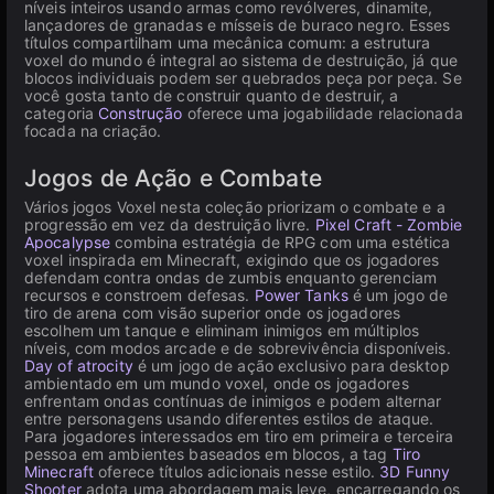
níveis inteiros usando armas como revólveres, dinamite,
lançadores de granadas e mísseis de buraco negro. Esses
títulos compartilham uma mecânica comum: a estrutura
voxel do mundo é integral ao sistema de destruição, já que
blocos individuais podem ser quebrados peça por peça. Se
você gosta tanto de construir quanto de destruir, a
categoria
Construção
oferece uma jogabilidade relacionada
focada na criação.
Jogos de Ação e Combate
Vários jogos Voxel nesta coleção priorizam o combate e a
progressão em vez da destruição livre.
Pixel Craft - Zombie
Apocalypse
combina estratégia de RPG com uma estética
voxel inspirada em Minecraft, exigindo que os jogadores
defendam contra ondas de zumbis enquanto gerenciam
recursos e constroem defesas.
Power Tanks
é um jogo de
tiro de arena com visão superior onde os jogadores
escolhem um tanque e eliminam inimigos em múltiplos
níveis, com modos arcade e de sobrevivência disponíveis.
Day of atrocity
é um jogo de ação exclusivo para desktop
ambientado em um mundo voxel, onde os jogadores
enfrentam ondas contínuas de inimigos e podem alternar
entre personagens usando diferentes estilos de ataque.
Para jogadores interessados em tiro em primeira e terceira
pessoa em ambientes baseados em blocos, a tag
Tiro
Minecraft
oferece títulos adicionais nesse estilo.
3D Funny
Shooter
adota uma abordagem mais leve, encarregando os