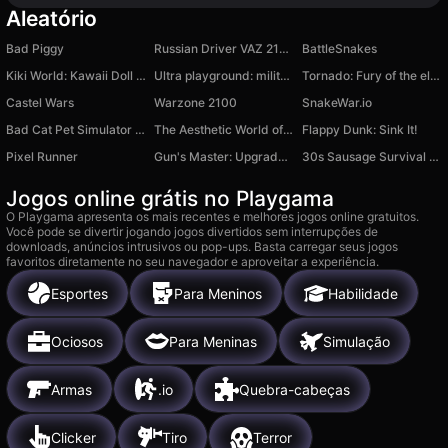
Aleatório
Bad Piggy
Russian Driver VAZ 2108
BattleSnakes
Kiki World: Kawaii Doll Decor
Ultra playground: military mod
Tornado: Fury of the elements
Castel Wars
Warzone 2100
SnakeWar.io
Bad Cat Pet Simulator 3D
The Aesthetic World of Obby
Flappy Dunk: Sink It!
Pixel Runner
Gun's Master: Upgrade Weapon!
30s Sausage Survival Master
Jogos online grátis no Playgama
O Playgama apresenta os mais recentes e melhores jogos online gratuitos.
Você pode se divertir jogando jogos divertidos sem interrupções de
downloads, anúncios intrusivos ou pop-ups. Basta carregar seus jogos
favoritos diretamente no seu navegador e aproveitar a experiência.
Esportes
Para Meninos
Habilidade
Ociosos
Para Meninas
Simulação
Armas
.io
Quebra-cabeças
Clicker
Tiro
Terror