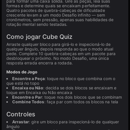
para formar uma caixa sólida. Gire as peças, leia suas
formas e determine quais se encaixam perfeitamente.
Quatro pacotes de quebra-cabeças de dificuldade
crescente levam a um modo Desafio infinito — sem
cronômetros, sem pressão, apenas suas habilidades de
rotação mental sendo testadas.
Como jogar Cube Quiz
Arraste qualquer bloco para girá-lo e inspecioná-lo de
qualquer ângulo, depois responda ao que o modo atual
pede. Complete 10 quebra-cabeças em um pacote para
desbloquear o próximo. No modo Desafio, uma única
resposta errada encerra a rodada.
Modos de Jogo
Encontre a Peça
: toque no bloco que combina com o
que está no topo
Encaixa ou Não
: decida se dois blocos se encaixam e
toque em Encaixa ou Não encaixa
Encontre o Par
: toque nos dois blocos que se combinam
Combine Todos
: faça par com todos os blocos na tela
Controles
Arrastar
: gire um bloco para inspecioná-lo de qualquer
ângulo