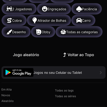
2 Jogadores
Engraçados
Paciência
Cobra
Atirador de Bolhas
Carro
Desenho
Obby
Todas as categorias
Jogo aleatório
Voltar ao Topo
Jogos no seu Celular ou Tablet
Em Alta
Todas as tags
Novos
Todas as séries
Aleatório