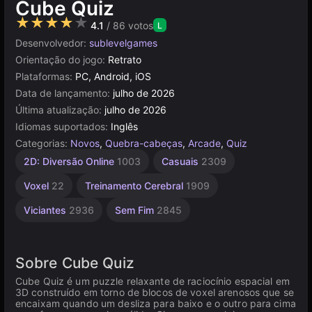
Cube Quiz
★★★★★
4.1
/ 86 votos
L
Desenvolvedor:
sublevelgames
Orientação do jogo:
Retrato
Plataformas:
PC, Android, iOS
Data de lançamento:
julho de 2026
Última atualização:
julho de 2026
Idiomas suportados:
Inglês
Categorias:
Novos
,
Quebra-cabeças
,
Arcade
,
Quiz
Criatividade
Mentais
Agilidade
Simples
2D: Diversão Online
1003
Casuais
2309
1239
1572
2589
111
Voxel
22
Treinamento Cerebral
1909
Viciantes
2936
Sem Fim
2845
Sobre Cube Quiz
Cube Quiz é um puzzle relaxante de raciocínio espacial em
3D construído em torno de blocos de voxel arenosos que se
encaixam quando um desliza para baixo e o outro para cima