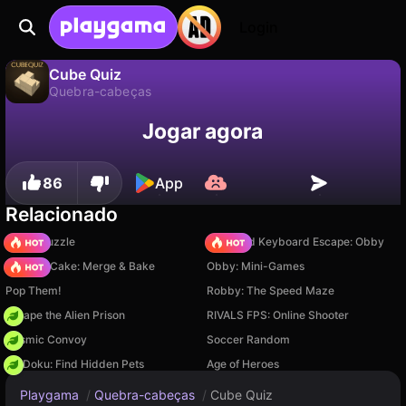
Login
Cube Quiz
Quebra-cabeças
Não
Salvar
Salve o progresso!
Cube Quiz é um jogo de quebra-cabeças gratuito de sublevelgames. Jogue online na Playgama.
Jogar agora
86
App
Relacionado
Arrow Puzzle
+1 Speed Keyboard Escape: Obby
Piece of Cake: Merge & Bake
Obby: Mini-Games
Pop Them!
Robby: The Speed Maze
Escape the Alien Prison
RIVALS FPS: Online Shooter
Cosmic Convoy
Soccer Random
PetDoku: Find Hidden Pets
Age of Heroes
Playgama
/
Quebra-cabeças
/
Cube Quiz