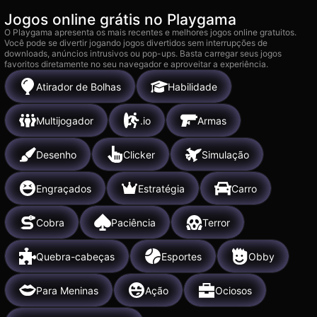
Jogos online grátis no Playgama
O Playgama apresenta os mais recentes e melhores jogos online gratuitos.
Você pode se divertir jogando jogos divertidos sem interrupções de
downloads, anúncios intrusivos ou pop-ups. Basta carregar seus jogos
favoritos diretamente no seu navegador e aproveitar a experiência.
Atirador de Bolhas
Habilidade
Multijogador
.io
Armas
Desenho
Clicker
Simulação
Engraçados
Estratégia
Carro
Cobra
Paciência
Terror
Quebra-cabeças
Esportes
Obby
Para Meninas
Ação
Ociosos