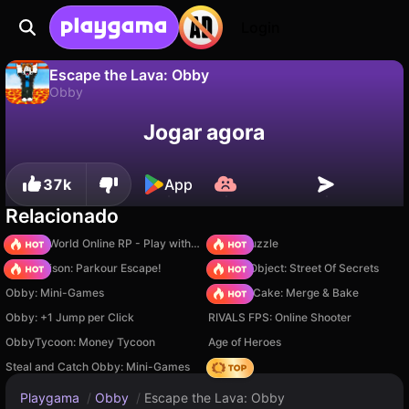
Login
Escape the Lava: Obby
Obby
Não
Salvar
Salve o progresso!
Escape the Lava: Obby é um jogo de obby gratuito de wackDev. Jogue online na Playgama.
Jogar agora
37k
App
Relacionado
Sprunki World Online RP - Play with Friends!
Arrow Puzzle
Barry Prison: Parkour Escape!
Hidden Object: Street Of Secrets
Obby: Mini-Games
Piece of Cake: Merge & Bake
Obby: +1 Jump per Click
RIVALS FPS: Online Shooter
ObbyTycoon: Money Tycoon
Age of Heroes
Steal and Catch Obby: Mini-Games
Hedgies
Playgama
/
Obby
/
Escape the Lava: Obby