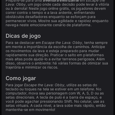
Prepare-se para uma
aventura eletrizante
em
Escape the
Lava: Obby
, um jogo onde cada decisão pode levar à vitória
ou à derrota! Neste jogo online grátis, os jogadores devem
correr contra o tempo e a lava ardente, enfrentando
obstáculos desafiadores enquanto se esforçam para
permanecer vivos. Mostre sua agilidade e rapidez enquanto
navega neste emocionante cenário de plataforma.
Dicas de jogo
Para se destacar em
Escape the Lava: Obby
, tenha sempre
em mente a importância da escolha de caminhos. Anticipe
os movimentos da lava e esteja preparado para mudar
rapidamente sua direção. Praticar o salto em plataformas
mais altas pode ajudá-lo a evitar terrenos perigosos. Além
disso, observe o ambiente: há várias formas de otimizar sua
trajetória e minimizar os riscos.
Como jogar
Para jogar
Escape the Lava: Obby
, utilize as setas do
teclado ou toques na tela se estiver em um
telefone
. No
computador
, mova seu personagem com W, A, S, D ou as
setas direcionais. A tecla de pulo é a barra de espaço, e
você pode agachar pressionando Shift. No celular, use as
setas virtuais. A cada nível, a lava sobe mais rápido, então
mantenha-se em movimento!