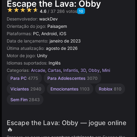
Escape the Lava: Obby
★★★★★
4.6
/ 37 286 votos
10
Desenvolvedor:
wackDev
Orientação do jogo:
Paisagem
Plataformas:
PC, Android, iOS
Data de lançamento:
janeiro de 2023
Última atualização:
agosto de 2026
Motor de jogo:
Unity
Idiomas suportados:
Inglês
Categorias:
Arcade
,
Cartas
,
Infantis
,
3D
,
Obby
,
Mini
Salto
Velocidade
Desafios
Agilidade
Infantis
Pixel
Navegador
Unity
Mesa e
De 1
67
Alta
Para PC
4775
Para Adolescentes
3070
Desktop
Jogador
Qualidade
online
Obbies
439
462
1474
2587
431
5013
311
3171
4152
5165
3565
71
Viciantes
2940
Emocionantes
1103
Roblox
810
Sem Fim
2843
Escape the Lava: Obby — jogue online
🔥