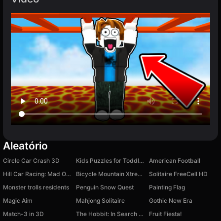
Aleatório
Circle Car Crash 3D
Kids Puzzles for Toddlers
American Football
Hill Car Racing: Mad Offroad
Bicycle Mountain Xtreme
Solitaire FreeCell HD
Monster trolls residents
Penguin Snow Quest
Painting Flag
Magic Aim
Mahjong Solitaire
Gothic New Era
Match-3 in 3D
The Hobbit: In Search of Objects
Fruit Fiesta!