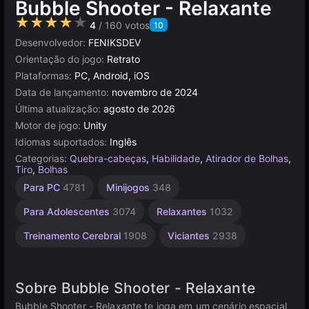
Bubble Shooter - Relaxante
★★★★★
4
/ 160 votos
10
Desenvolvedor:
FENIKSDEV
Orientação do jogo:
Retrato
Plataformas:
PC, Android, iOS
Data de lançamento:
novembro de 2024
Última atualização:
agosto de 2026
Motor de jogo:
Unity
Idiomas suportados:
Inglês
Categorias:
Quebra-cabeças
,
Habilidade
,
Atirador de Bolhas
,
Tiro
,
Bolhas
Mentais
Colecionismo
Agilidade
Geometria
Russos
Simples
Infantis
Navegador
Unity
Mesa e
De 1
Para PC
4781
Minijogos
348
Desktop
Jogador
online
1480
1796
1238
1573
2593
5021
164
889
3174
4146
5171
Para Adolescentes
3074
Relaxantes
1032
Treinamento Cerebral
1908
Viciantes
2938
Sobre Bubble Shooter - Relaxante
Bubble Shooter - Relaxante te joga em um cenário espacial