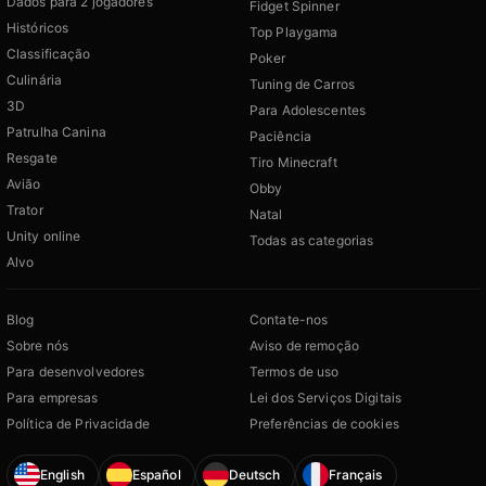
Dados para 2 jogadores
Fidget Spinner
Históricos
Top Playgama
Classificação
Poker
Culinária
Tuning de Carros
3D
Para Adolescentes
Patrulha Canina
Paciência
Resgate
Tiro Minecraft
Avião
Obby
Trator
Natal
Unity online
Todas as categorias
Alvo
Blog
Contate-nos
Sobre nós
Aviso de remoção
Para desenvolvedores
Termos de uso
Para empresas
Lei dos Serviços Digitais
Política de Privacidade
Preferências de cookies
English
Español
Deutsch
Français