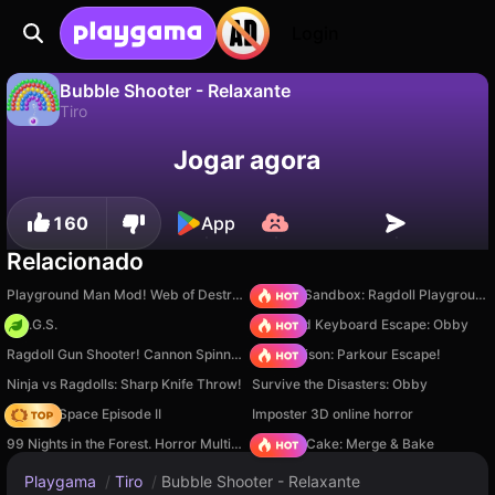
Login
Bubble Shooter - Relaxante
Tiro
Não
Salvar
Salve o progresso!
Bubble Shooter - Relaxante é um jogo de tiro gratuito de FENIKSDEV. Jogue online na Playgama.
Jogar agora
160
App
Relacionado
Playground Man Mod! Web of Destruction!
Sprunki Sandbox: Ragdoll Playground Mode
H.O.G.S.
+1 Speed Keyboard Escape: Obby
Ragdoll Gun Shooter! Cannon Spinner Playground
Barry Prison: Parkour Escape!
Ninja vs Ragdolls: Sharp Knife Throw!
Survive the Disasters: Obby
Zombie Space Episode II
Imposter 3D online horror
99 Nights in the Forest. Horror Multiplayer
Piece of Cake: Merge & Bake
Playgama
/
Tiro
/
Bubble Shooter - Relaxante