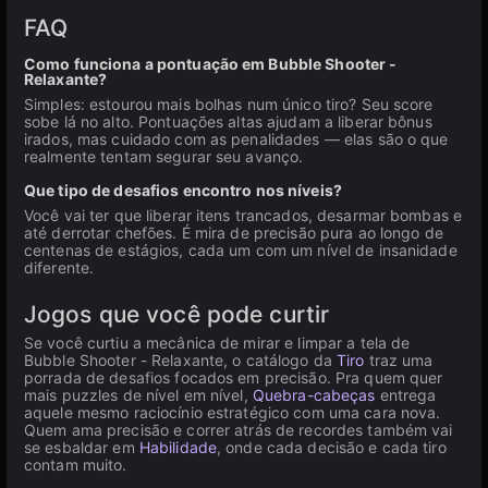
FAQ
Como funciona a pontuação em Bubble Shooter -
Relaxante?
Simples: estourou mais bolhas num único tiro? Seu score
sobe lá no alto. Pontuações altas ajudam a liberar bônus
irados, mas cuidado com as penalidades — elas são o que
realmente tentam segurar seu avanço.
Que tipo de desafios encontro nos níveis?
Você vai ter que liberar itens trancados, desarmar bombas e
até derrotar chefões. É mira de precisão pura ao longo de
centenas de estágios, cada um com um nível de insanidade
diferente.
Jogos que você pode curtir
Se você curtiu a mecânica de mirar e limpar a tela de
Bubble Shooter - Relaxante, o catálogo da
Tiro
traz uma
porrada de desafios focados em precisão. Pra quem quer
mais puzzles de nível em nível,
Quebra-cabeças
entrega
aquele mesmo raciocínio estratégico com uma cara nova.
Quem ama precisão e correr atrás de recordes também vai
se esbaldar em
Habilidade
, onde cada decisão e cada tiro
contam muito.