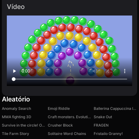
Vídeo
Aleatório
Anomaly Search
Emoji Riddle
Ballerina Cappuccina loves Tung Tung Sahur
MMA fighting 3D
Craft monsters. Evolution
Snake Out
Survive in the circle! Obby
Crusher Block
FRAGEN
Tile Farm Story
Solitaire Word Chains
Fristailo Granny!