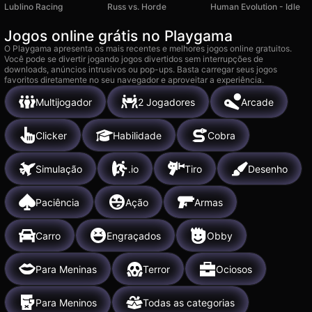
Lublino Racing
Russ vs. Horde
Human Evolution - Idle
Jogos online grátis no Playgama
O Playgama apresenta os mais recentes e melhores jogos online gratuitos.
Você pode se divertir jogando jogos divertidos sem interrupções de
downloads, anúncios intrusivos ou pop-ups. Basta carregar seus jogos
favoritos diretamente no seu navegador e aproveitar a experiência.
Multijogador
2 Jogadores
Arcade
Clicker
Habilidade
Cobra
Simulação
.io
Tiro
Desenho
Paciência
Ação
Armas
Carro
Engraçados
Obby
Para Meninas
Terror
Ociosos
Para Meninos
Todas as categorias