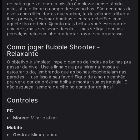
de cair o queixo, onde a missão é moleza: pense rápido,
mire, atire e limpe o campo dessas bolhas. São centenas de
níveis com dificuldades que variam, te desafiando a libertar
itens presos, desarmar bombas e encarar chefões com
aquele tiro certeiro. Quanto mais bolhas você estourar de
uma vez, mais seu score decola — mas se liga, tem uns
percalços pelo caminho pra tentar travar seu progresso.
Como jogar Bubble Shooter -
Relaxante
O objetivo é simples: limpe o campo de todas as bolhas pra
passar de nível. Use a linha guia pra mirar na mosca e
estourar tudo, lembrando que as bolhas ricocheteiam nas
paredes — use isso a seu favor! Fique de olho no canhão
pra ver a cor da próxima bolha e montar sua estratégia. E
não esqueça: sempre de olho no contador de tiros!
Controles
PC
Mouse
: Mirar e atirar
Mobile
Gestos
: Mirar e atirar