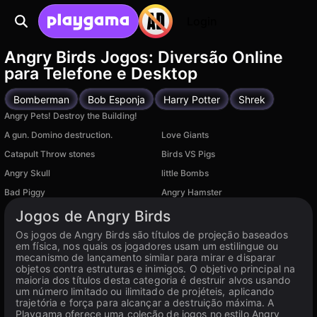
Login
Angry Birds Jogos: Diversão Online
para Telefone e Desktop
Bomberman
Bob Esponja
Harry Potter
Shrek
Angry Pets! Destroy the Building!
A gun. Domino destruction.
Love Giants
Catapult Throw stones
Birds VS Pigs
Angry Skull
little Bombs
Bad Piggy
Angry Hamster
Jogos de Angry Birds
Os jogos de Angry Birds são títulos de projeção baseados
em física, nos quais os jogadores usam um estilingue ou
mecanismo de lançamento similar para mirar e disparar
objetos contra estruturas e inimigos. O objetivo principal na
maioria dos títulos desta categoria é destruir alvos usando
um número limitado ou ilimitado de projéteis, aplicando
trajetória e força para alcançar a destruição máxima. A
Playgama oferece uma coleção de jogos no estilo Angry