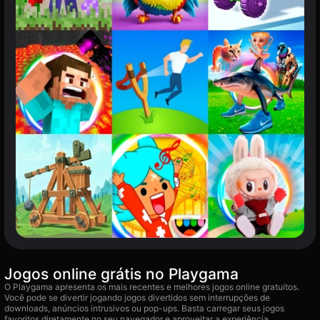
Jogos online grátis no Playgama
O Playgama apresenta os mais recentes e melhores jogos online gratuitos.
Você pode se divertir jogando jogos divertidos sem interrupções de
downloads, anúncios intrusivos ou pop-ups. Basta carregar seus jogos
favoritos diretamente no seu navegador e aproveitar a experiência.