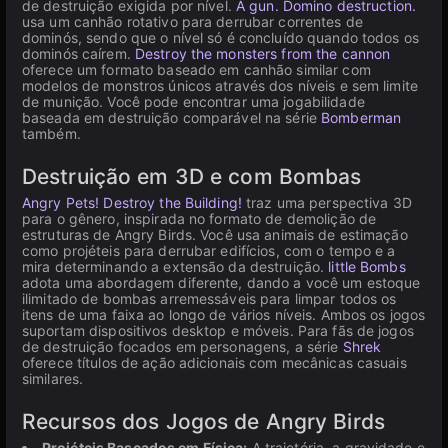
de destruição exigida por nível.
A gun. Domino destruction.
usa um canhão rotativo para derrubar correntes de
dominós, sendo que o nível só é concluído quando todos os
dominós caírem.
Destroy the monsters from the cannon
oferece um formato baseado em canhão similar com
modelos de monstros únicos através dos níveis e sem limite
de munição. Você pode encontrar uma jogabilidade
baseada em destruição comparável na série
Bomberman
também.
Destruição em 3D e com Bombas
Angry Pets! Destroy the Building!
traz uma perspectiva 3D
para o gênero, inspirada no formato de demolição de
estruturas de Angry Birds. Você usa animais de estimação
como projéteis para derrubar edifícios, com o tempo e a
mira determinando a extensão da destruição.
little Bombs
adota uma abordagem diferente, dando a você um estoque
ilimitado de bombas arremessáveis para limpar todos os
itens de uma faixa ao longo de vários níveis. Ambos os jogos
suportam dispositivos desktop e móveis. Para fãs de jogos
de destruição focados em personagens, a série
Shrek
oferece títulos de ação adicionais com mecânicas casuais
similares.
Recursos dos Jogos de Angry Birds
Projéteis Baseados em Física:
A trajetória, a gravidade e