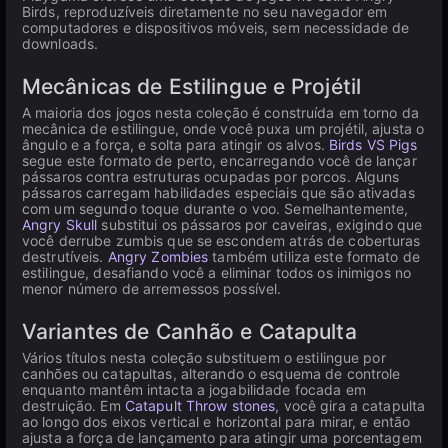
Birds, reproduzíveis diretamente no seu navegador em
computadores e dispositivos móveis, sem necessidade de
downloads.
Mecânicas de Estilingue e Projétil
A maioria dos jogos nesta coleção é construída em torno da
mecânica de estilingue, onde você puxa um projétil, ajusta o
ângulo e a força, e solta para atingir os alvos.
Birds VS Pigs
segue este formato de perto, encarregando você de lançar
pássaros contra estruturas ocupadas por porcos. Alguns
pássaros carregam habilidades especiais que são ativadas
com um segundo toque durante o voo. Semelhantemente,
Angry Skull
substitui os pássaros por caveiras, exigindo que
você derrube zumbis que se escondem atrás de coberturas
destrutíveis.
Angry Zombies
também utiliza este formato de
estilingue, desafiando você a eliminar todos os inimigos no
menor número de arremessos possível.
Variantes de Canhão e Catapulta
Vários títulos nesta coleção substituem o estilingue por
canhões ou catapultas, alterando o esquema de controle
enquanto mantêm intacta a jogabilidade focada em
destruição. Em
Catapult Throw stones
, você gira a catapulta
ao longo dos eixos vertical e horizontal para mirar, e então
ajusta a força de lançamento para atingir uma porcentagem