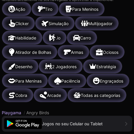
Ação
Tiro
Para Meninos
Clicker
Simulação
Multijogador
Habilidade
.io
Carro
Atirador de Bolhas
Armas
Ociosos
Desenho
2 Jogadores
Estratégia
Para Meninas
Paciência
Engraçados
Cobra
Arcade
Todas as categorias
Playgama
/
Angry Birds
Jogos no seu Celular ou Tablet