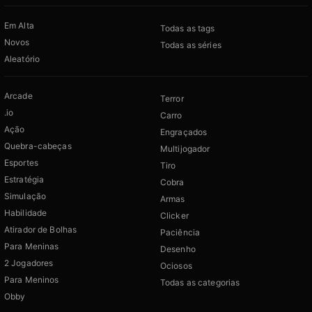
Em Alta
Todas as tags
Novos
Todas as séries
Aleatório
Arcade
Terror
.io
Carro
Ação
Engraçados
Quebra-cabeças
Multijogador
Esportes
Tiro
Estratégia
Cobra
Simulação
Armas
Habilidade
Clicker
Atirador de Bolhas
Paciência
Para Meninas
Desenho
2 Jogadores
Ociosos
Para Meninos
Todas as categorias
Obby