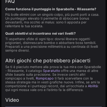
FAQ
Come funziona il punteggio in Sparabolle - Rilassante?
Più bolle elimini con un singolo colpo, più punti porti a casa.
Un punteggio elevato ti permette di sbloccare bonus
devastanti, ma occhio ai malus: sono lì apposta per
rallentare la tua scalata.
Quali obiettivi si incontrano nei vari livelli?
Ti aspettano sfide di ogni tipo: dovrai liberare oggetti
prigionieri, disinnescare bombe o abbattere boss temibili.
Preparati a una precisione millimetrica su centinaia di livelli
sempre diversi.
Altri giochi che potrebbero piacerti
Se ti è piaciuto mettere alla prova la tua mira con Sparabolle
- Rilassante, il catalogo
Sparatutto
offre una marea di altre
sfide basate sulla precisione. Se invece cerchi altri
rompicapo a livelli,
Rompicapo
ti farà scervellare con la
stessa strategia ma in vesti grafiche nuove. Infine, se ami la
competizione e i punteggi record, dai un'occhiata a
Abilità
:
qui ogni mossa vale oro e l'istinto fa la differenza.
Video