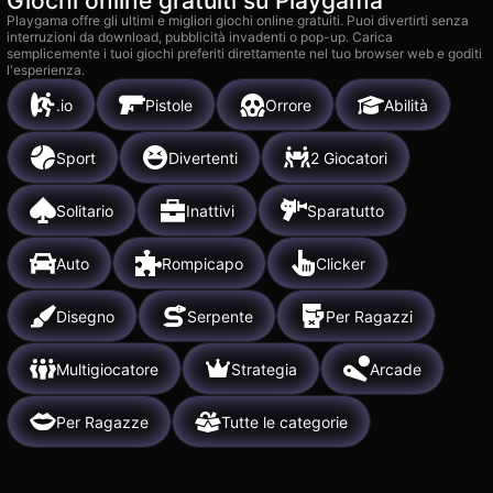
Giochi online gratuiti su Playgama
Playgama offre gli ultimi e migliori giochi online gratuiti. Puoi divertirti senza
interruzioni da download, pubblicità invadenti o pop-up. Carica
semplicemente i tuoi giochi preferiti direttamente nel tuo browser web e goditi
l'esperienza.
.io
Pistole
Orrore
Abilità
Sport
Divertenti
2 Giocatori
Solitario
Inattivi
Sparatutto
Auto
Rompicapo
Clicker
Disegno
Serpente
Per Ragazzi
Multigiocatore
Strategia
Arcade
Per Ragazze
Tutte le categorie