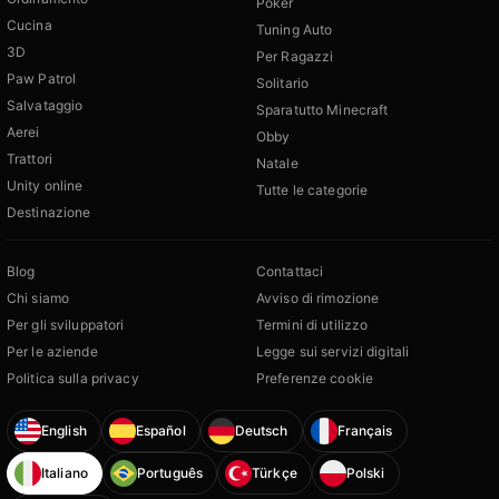
Poker
Cucina
Tuning Auto
3D
Per Ragazzi
Paw Patrol
Solitario
Salvataggio
Sparatutto Minecraft
Aerei
Obby
Trattori
Natale
Unity online
Tutte le categorie
Destinazione
Blog
Contattaci
Chi siamo
Avviso di rimozione
Per gli sviluppatori
Termini di utilizzo
Per le aziende
Legge sui servizi digitali
Politica sulla privacy
Preferenze cookie
English
Español
Deutsch
Français
Italiano
Português
Türkçe
Polski