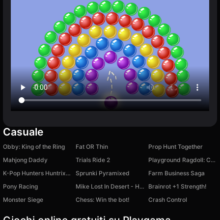
Casuale
Obby: King of the Ring
Fat OR Thin
Prop Hunt Together
Mahjong Daddy
Trials Ride 2
Playground Ragdoll: Create a Monster
K-Pop Hunters Huntrix: Assemble the Pictures!
Sprunki Pyramixed
Farm Business Saga
Pony Racing
Mike Lost In Desert - Hidden Object
Brainrot +1 Strength!
Monster Siege
Chess: Win the bot!
Crash Control