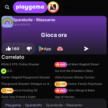
Login
Sparabolle - Rilassante
Sparatutto
No
Salva
Salva i progressi!
Sparabolle - Rilassante è un gioco di sparatutto gratuito di FENIKSDEV. Giocaci online su Playgama.
Gioca ora
160
App
Correlato
RIVALS FPS: Online Shooter
Playground Man! Ragdoll Show!
H.O.G.S.
Survive the Disasters: Obby
Sorter: Ragdoll Playground Shooter
ObbyTycoon: Money Tycoon
Playground Shooter! Shotgun vs. Ragdolls!
My Town Home: Family Playhouse
Italian Brainrot Hunting 3D
Piece of Cake: Merge & Bake
Save Your Friend's Sister
Age of Heroes
Playgama
/
Sparatutto
/
Sparabolle - Rilassante