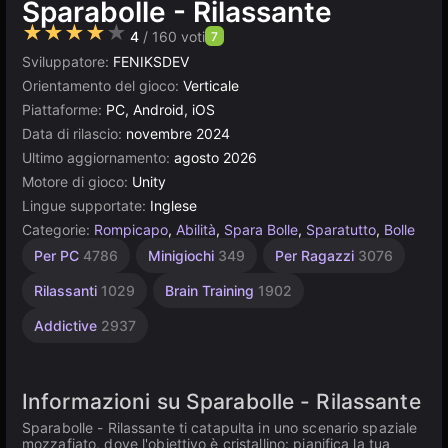
Sparabolle - Rilassante
★★★★★
4
/ 160 voti
7
Sviluppatore:
FENIKSDEV
Orientamento del gioco:
Verticale
Piattaforme:
PC, Android, iOS
Data di rilascio:
novembre 2024
Ultimo aggiornamento:
agosto 2026
Motore di gioco:
Unity
Lingue supportate:
Inglese
Categorie:
Rompicapo
,
Abilità
,
Spara Bolle
,
Sparatutto
,
Bolle
Mente
Collezionismo
Agility
Desktop
Geometria
Russi
Semplici
Browser
Unity
Per 1
Per
Per PC
4786
Minigiochi
349
Per Ragazzi
3076
giocatore
Bambini
online
1799
2594
1234
5026
5172
1571
164
887
3177
1480
4131
Rilassanti
1029
Brain Training
1902
Addictive
2937
Informazioni su Sparabolle - Rilassante
Sparabolle - Rilassante ti catapulta in uno scenario spaziale
mozzafiato, dove l'obiettivo è cristallino: pianifica la tua