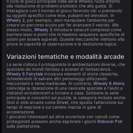
Il ciclo di gioco principale nella serie Wheely ruota attorno
alla risoluzione di problemi piuttosto che alla guida. Si
interagisce con il mondo di gioco facendo clic o premendo
su oggetti specifici come leve, pulsanti ed elevatori. In
Wheely 2
, per esempio, devi manipolare l'ambiente per
creare un percorso sicuro per far avanzare il veicolo. Allo
stesso modo,
Wheely 3
introduce ostacoli complessi come
barriere laser e ponti che richiedono sequenze specifiche di
azioni per essere superati. Queste meccaniche mettono alla
prova le capacità di osservazione e la deduzione logica.
Variazioni tematiche e modalità arcade
La serie colloca il protagonista in ambientazioni diverse, che
spaziano da mondi fantasy a scenari di fantascienza.
Wheely 6 Fairytale
incorpora elementi di storie classiche,
richiedendoti di salvare altri personaggi utilizzando
meccanismi a tema medievale. Al contrario,
Wheely 8 Aliens
coinvolge la riparazione di una navicella spaziale e l'aiuto a
visitatori extraterrestri a tornare a casa. Sebbene la serie
principale si concentri sui puzzle, la categoria include anche
titoli in stile arcade come
Drive!
, che sposta l'attenzione sui
tempi di reazione e sul cambio marcia in gare di
accelerazione.
I giocatori interessati ad altre avventure con veicoli come
protagonisti possono anche esplorare i giochi
Robocar Poli
sulla piattaforma.