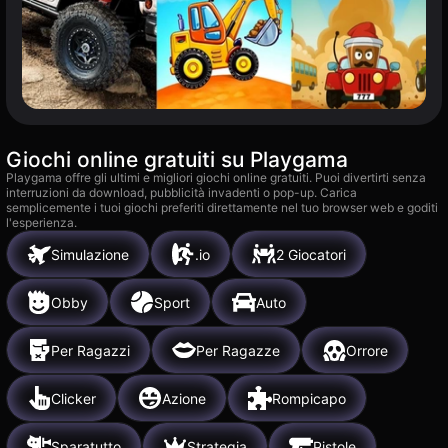
Giochi online gratuiti su Playgama
Playgama offre gli ultimi e migliori giochi online gratuiti. Puoi divertirti senza
interruzioni da download, pubblicità invadenti o pop-up. Carica
semplicemente i tuoi giochi preferiti direttamente nel tuo browser web e goditi
l'esperienza.
Simulazione
.io
2 Giocatori
Obby
Sport
Auto
Per Ragazzi
Per Ragazze
Orrore
Clicker
Azione
Rompicapo
Sparatutto
Strategia
Pistole