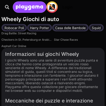
Login
Wheely Giochi di auto
Robocar Poli
Harry Potter
Casa delle Bambole
Squid
Drag Battle: Street Racing
Checkers in St. Petersburg or Arabic drift
Star Chase Races
Disponibile su PC
Asphalt Car Online
Disponibile su PC
Informazioni sui giochi Wheely
I giochi Wheely sono una serie di avventure puzzle punta e
clicca che hanno come protagonista un veicolo rosso
senziente di nome Wheely. A differenza dei tradizionali
simulatori di guida, questi titoli si concentrano su logica,
tempismo e interazione con l'ambiente. I giocatori aiutano il
personaggio principale a superare i vari livelli attivando
meccanismi, liberando ostacoli e risolvendo enigmi.
Playgama offre questa collezione per giocare direttamente
nei browser web su computer e dispositivi mobili.
Meccaniche dei puzzle e interazione