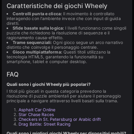
Caratteristiche dei giochi Wheely
Controlli punta e clicca:
Il movimento è controllato
interagendo con l'ambiente invece che con input di guida
diretti.
Sfide basate sulla logica:
I livelli funzionano come singoli
puzzle che richiedono la risoluzione di sequenze e il
ragionamento causa-effetto.
Trame sequenziali:
Ogni gioco segue un arco narrativo
distinto che coinvolge il personaggio centrale.
Gioco multipiattaforma:
Questi titoli utilizzano la
tecnologia HTML5, garantendo la funzionalità su
smartphone, tablet e computer desktop.
FAQ
Quali sono i giochi Wheely più popolari?
I titoli più giocati in questa categoria prevedono la
risoluzione di puzzle ambientali per aiutare il personaggio
principale a navigare attraverso livelli basati sulla trama.
Asphalt Car Online
Star Chase Races
Checkers in St. Petersburg or Arabic drift
Drag Battle: Street Racing
Quali sono i migliori giochi Wheely per dispositivi mobili?