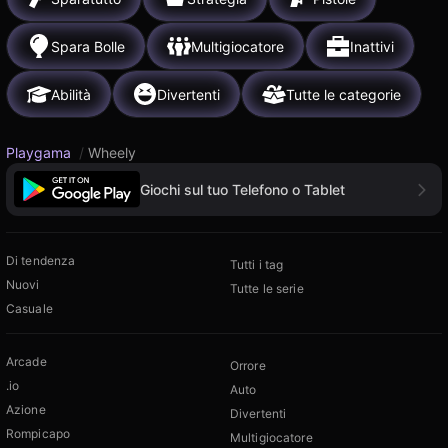
Spara Bolle
Multigiocatore
Inattivi
Abilità
Divertenti
Tutte le categorie
Playgama
/
Wheely
Giochi sul tuo Telefono o Tablet
Di tendenza
Tutti i tag
Nuovi
Tutte le serie
Casuale
Arcade
Orrore
.io
Auto
Azione
Divertenti
Rompicapo
Multigiocatore