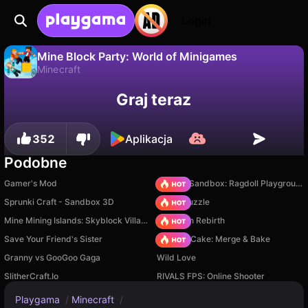
Login
Mine Block Party: World of Minigames
Minecraft
Nie
Zapisz
Zapisz postępy!
Mine Block Party: World of Minigames to darmowa gra minecraft od C4S.WAG. Zagraj online na Playgama.
Graj teraz
352
Aplikacja
Podobne
Gamer's Mod
Sprunki Sandbox: Ragdoll Playground Mode
Sprunki Craft - Sandbox 3D
Arrow Puzzle
Mine Mining Islands: Skyblock Village!
Stickman Rebirth
Save Your Friend's Sister
Piece of Cake: Merge & Bake
Granny vs GooGoo Gaga
Wild Love
SlitherCraft.Io
RIVALS FPS: Online Shooter
Playgama
/
Minecraft
/