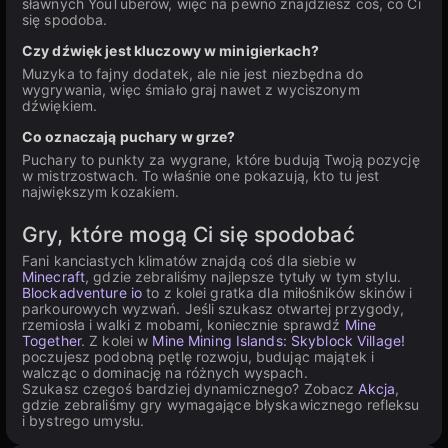
sławnych YouTuberów, więc na pewno znajdziesz coś, co Ci
się spodoba.
Czy dźwięk jest kluczowy w minigierkach?
Muzyka to fajny dodatek, ale nie jest niezbędna do
wygrywania, więc śmiało graj nawet z wyciszonym
dźwiękiem.
Co oznaczają puchary w grze?
Puchary to punkty za wygrane, które budują Twoją pozycję
w mistrzostwach. To właśnie one pokazują, kto tu jest
największym kozakiem.
Gry, które mogą Ci się spodobać
Fani kanciastych klimatów znajdą coś dla siebie w
Minecraft
, gdzie zebraliśmy najlepsze tytuły w tym stylu.
Blockadventure io
to z kolei gratka dla miłośników skinów i
parkourowych wyzwań. Jeśli szukasz otwartej przygody,
rzemiosła i walki z mobami, koniecznie sprawdź
Mine
Together
. Z kolei w
Mine Mining Islands: Skyblock Village!
poczujesz podobną pętlę rozwoju, budując majątek i
walcząc o dominację na różnych wyspach.
Szukasz czegoś bardziej dynamicznego? Zobacz
Akcja
,
gdzie zebraliśmy gry wymagające błyskawicznego refleksu
i bystrego umysłu.