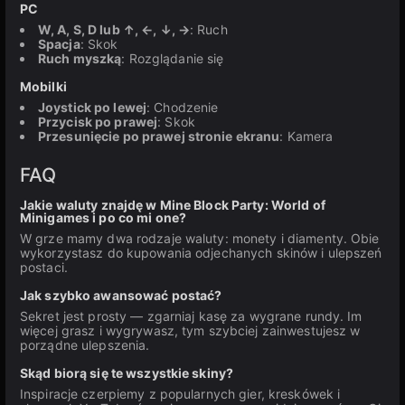
PC
W, A, S, D lub ↑, ←, ↓, →
: Ruch
Spacja
: Skok
Ruch myszką
: Rozglądanie się
Mobilki
Joystick po lewej
: Chodzenie
Przycisk po prawej
: Skok
Przesunięcie po prawej stronie ekranu
: Kamera
FAQ
Jakie waluty znajdę w Mine Block Party: World of
Minigames i po co mi one?
W grze mamy dwa rodzaje waluty: monety i diamenty. Obie
wykorzystasz do kupowania odjechanych skinów i ulepszeń
postaci.
Jak szybko awansować postać?
Sekret jest prosty — zgarniaj kasę za wygrane rundy. Im
więcej grasz i wygrywasz, tym szybciej zainwestujesz w
porządne ulepszenia.
Skąd biorą się te wszystkie skiny?
Inspiracje czerpiemy z popularnych gier, kreskówek i