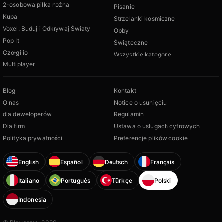
2-osobowa piłka nożna
Pisanie
Kupa
Strzelanki kosmiczne
Voxel: Buduj i Odkrywaj Światy
Obby
Pop It
Świąteczne
Czołgi io
Wszystkie kategorie
Multiplayer
Blog
Kontakt
O nas
Notice o usunięciu
dla deweloperów
Regulamin
Dla firm
Ustawa o usługach cyfrowych
Polityka prywatności
Preferencje plików cookie
English
Español
Deutsch
Français
Italiano
Português
Türkçe
Polski
Indonesia