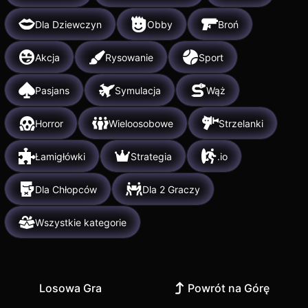
Dla Dziewczyn
Obby
Broń
Akcja
Rysowanie
Sport
Pasjans
Symulacja
Wąż
Horror
Wieloosobowe
Strzelanki
Łamigłówki
Strategia
.io
Dla Chłopców
Dla 2 Graczy
Wszystkie kategorie
Losowa Gra
Powrót na Górę