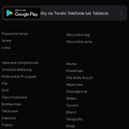
Gry na Twoim Telefonie lub Tablecie
Popularne teraz
Wszystkie tagi
Nowe
Wszystkie seria
Losuj
Ubieranki Księżniczek
Mama
Chińskie Mahjong
Rzemiosło
Królewskie Przygody
Mój Mały Kucyk
Flip
Wojskowe
Drift
Strategiczne
Zręcznościowe
Wideo
Bomberman
Tycoon
Tekstowe
Bilard
Impostor
Geografia
Fabuły
Misja