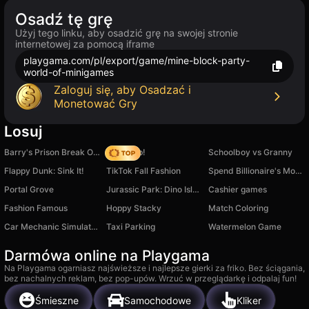
Osadź tę grę
Użyj tego linku, aby osadzić grę na swojej stronie
internetowej za pomocą iframe
playgama.com/pl/export/game/mine-block-party-
world-of-minigames
Zaloguj się, aby Osadzać i
Monetować Gry
Losuj
Barry's Prison Break Original!
Climb Up!
Schoolboy vs Granny
Flappy Dunk: Sink It!
TikTok Fall Fashion
Spend Billionaire's Money. Rich man simulator.
Portal Grove
Jurassic Park: Dino Island and Farm Idle Tycoon 3D
Cashier games
Fashion Famous
Hoppy Stacky
Match Coloring
Car Mechanic Simulator: Fix Your Car!
Taxi Parking
Watermelon Game
Darmówa online na Playgama
Na Playgama ogarniasz najświeższe i najlepsze gierki za friko. Bez ściągania,
bez nachalnych reklam, bez pop-upów. Wrzuć w przeglądarkę i odpalaj fun!
Śmieszne
Samochodowe
Kliker