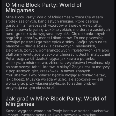
O Mine Block Party: World of
Minigames
Mine Block Party: World of Minigames wrzuca Cię w sam
środek szalonych, kanciastych minigier, które czerpią
garściami z najlepszych wzorców w świecie Minecrafta.
Cała zabawa kręci się wokół szybkich, morderczo zaciętych
rund, gdzie każda wygrana przybliża Cię do konkretnych
nagród: pucharów, monet i diamentów. To one pozwalają
rozwijać postać i zgarniać epickie skiny. Spójrz tylko na te
plansze — długie ścieżki z czerwonych, niebieskich,
zielonych, żółtych, pomarańczowych i fioletowych kafli albo
platformy lewitujące wysoko w chmurach. Jest klimatycznie!
Pętla rozgrywki? Uzależniająca jak kawa o poranku:
walczysz o mistrzostwo, zbierasz zwycięstwa i wspinasz się
na sam szczyt tabeli liderów. A skiny? Znajdziesz tu motywy
z popularnych gier, kreskówek, a nawet znanych
YouTuberów. Twój bohater będzie wyglądał dokładnie tak,
jak chcesz. Muzyka wpada w ucho, ale spokojnie — jeśli
wolisz grać przy własnej playliście, to żaden problem,
progresja na tym nie ucierpi.
Jak grać w Mine Block Party: World of
Minigames
Każda wygrana wpada na Twoje konto w postaci pucharów
i monet. Puchary pokazują Twoją pozycję w rankingu