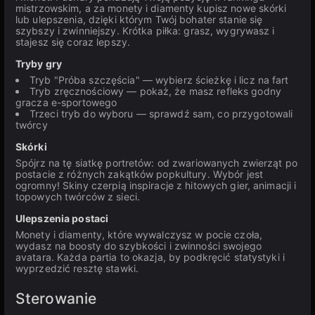
mistrzowskim, a za monety i diamenty kupisz nowe skórki
lub ulepszenia, dzięki którym Twój bohater stanie się
szybszy i zwinniejszy. Krótka piłka: grasz, wygrywasz i
stajesz się coraz lepszy.
Tryby gry
Tryb "Próba szczęścia" — wybierz ścieżkę i licz na fart
Tryb zręcznościowy — pokaż, że masz refleks godny
gracza e-sportowego
Trzeci tryb do wyboru — sprawdź sam, co przygotowali
twórcy
Skórki
Spójrz na tę siatkę portretów: od zwariowanych zwierząt po
postacie z różnych zakątków popkultury. Wybór jest
ogromny! Skiny czerpią inspiracje z hitowych gier, animacji i
topowych twórców z sieci.
Ulepszenia postaci
Monety i diamenty, które wywalczysz w pocie czoła,
wydasz na boosty do szybkości i zwinności swojego
avatara. Każda partia to okazja, by podkręcić statystyki i
wyprzedzić resztę stawki.
Sterowanie