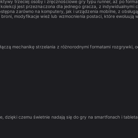
ktywy trzeciej osoby i zręcznościowe gry typu runner, aż po format
kolekcji jest przeznaczona dla jednego gracza, z indywidualnymi ce
stępna zarówno na komputery, jak i urządzenia mobilne, z obsługą
 broni, modyfikacje wież lub wzmocnienia postaci, które ewoluują w
e łączą mechanikę strzelania z różnorodnymi formatami rozgrywki,
we, dzięki czemu świetnie nadają się do gry na smartfonach i table