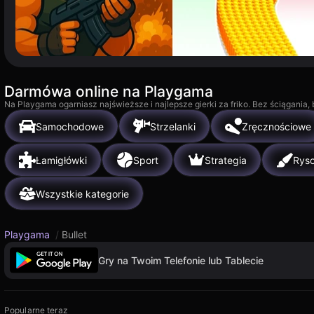
Darmówa online na Playgama
Na Playgama ogarniasz najświeższe i najlepsze gierki za friko. Bez ściągania
Samochodowe
Strzelanki
Zręcznościowe
Łamigłówki
Sport
Strategia
Rys
Wszystkie kategorie
Playgama
/
Bullet
Gry na Twoim Telefonie lub Tablecie
Popularne teraz