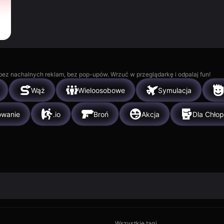
, bez nachalnych reklam, bez pop-upów. Wrzuć w przeglądarkę i odpalaj fun!
Wąż
Wieloosobowe
Symulacja
owanie
.io
Broń
Akcja
Dla Chło
Wszystkie tagi