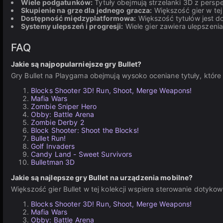
Wiele podgatunków:
Tytuły obejmują strzelanki 3D z perspe
Skupienie na grze dla jednego gracza:
Większość gier w tej 
Dostępność międzyplatformowa:
Większość tytułów jest do
Systemy ulepszeń i progresji:
Wiele gier zawiera ulepszenia
FAQ
Jakie są najpopularniejsze gry Bullet?
Gry Bullet na Playgama obejmują wysoko oceniane tytuły, któr
Blocks Shooter 3D! Run, Shoot, Merge Weapons!
Mafia Wars
Zombie Sniper Hero
Obby: Battle Arena
Zombie Derby 2
Block Shooter: Shoot the Blocks!
Bullet Run!
Golf Invaders
Candy Land - Sweet Survivors
Bulletman 3D
Jakie są najlepsze gry Bullet na urządzenia mobilne?
Większość gier Bullet w tej kolekcji wspiera sterowanie dotyko
Blocks Shooter 3D! Run, Shoot, Merge Weapons!
Mafia Wars
Obby: Battle Arena