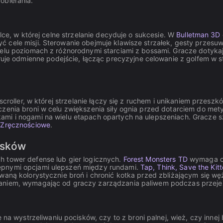
obierania.
alce, w której celne strzelanie decyduje o sukcesie. W
Bulletman 3D
cele misji. Sterowanie obejmuje klawisze strzałek, gesty przesuwan
ielu poziomach z różnorodnymi starciami z bossami. Gracze dotykaj
uje odmienne podejście, łącząc precyzyjne celowanie z golfem w 
scroller, w której strzelanie łączy się z ruchem i unikaniem przeszk
czenia broni w celu zwiększenia siły ognia przed dotarciem do met
ękami i nogami na wielu etapach opartych na ulepszeniach. Grac
i
Zręcznościowe
.
isków
h tower defense lub gier logicznych.
Forest Monsters TD
wymaga od
tępnymi opcjami ulepszeń między rundami.
Tap, Think, Save the Kitt
owaną kolorystycznie broń i chronić kotka przed zbliżającym się w
laniem, wymagając od graczy zarządzania paliwem podczas przejeżd
na wystrzeliwaniu pocisków, czy to z broni palnej, wież, czy innej