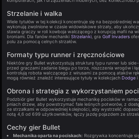
komputerach, jak i urządzeniach mobilnych, bez konieczności p
Strzelanie i walka
Wiele tytułów w tej kolekcji koncentruje się na bezpośredniej w
wykonują zwolnione w czasie widowiskowe strzały, aby ukończyć 
stawia graczy w roli kowboja walczącego z korupcją mafii na w
broniami. Dla fanów mechaniki
Strzelanki
, gra
Golf Invaders
ofer
polu za pomocą celnych strzałów.
Formaty typu runner i zręcznościowe
Niektóre gry Bullet wykorzystują strukturę typu runner lub side-
przed graczami zadanie biegu po torze, niszczenia wrogów i łą
kontrolują robota walczącego z wirusami za pomocą ataków r
mogą również znaleźć interesujące tytuły w kolekcjach
Dodge
Obrona i strategia z wykorzystaniem poc
Podzbiór gier Bullet wykorzystuje mechanikę pocisków w ramac
pniach drzew, aby powstrzymać fale leśnych potworów, z dos
ze strzałkami w odpowiedniej kolejności, aby wystrzelić dopas
notą 4,6 od 699 użytkowników, łączy jazdę pojazdem ze strze
Cechy gier Bullet
Mechanika oparta na pociskach:
Rozgrywka koncentruje się 