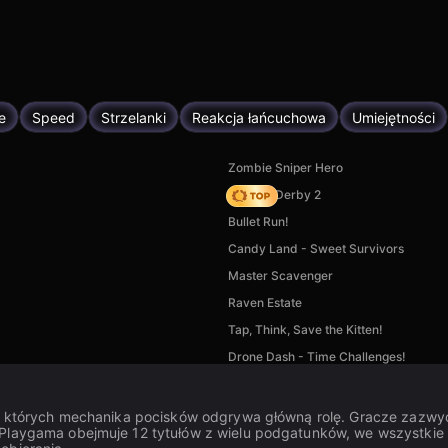
e
Speed
Strzelanki
Reakcja łańcuchowa
Umiejętności
Zombie Sniper Hero
Zombie Derby 2
Bullet Run!
Candy Land - Sweet Survivors
Master Scavenger
Raven Estate
Tap, Think, Save the Kitten!
Drone Dash - Time Challenges!
 w których mechanika pocisków odgrywa główną rolę. Gracze zazwycz
a Playgama obejmuje 12 tytułów z wielu podgatunków, we wszystki