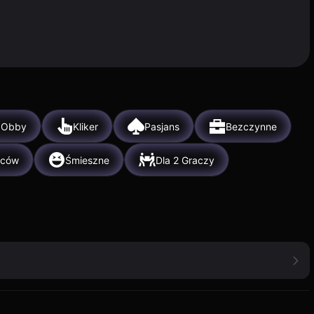
Obby
Kliker
Pasjans
Bezczynne
pców
Śmieszne
Dla 2 Graczy