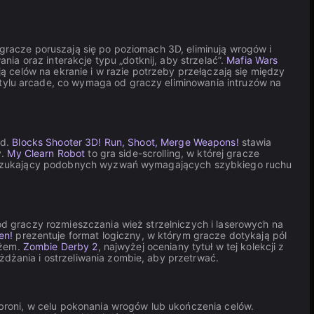
gracze poruszają się po poziomach 3D, eliminują wrogów i
ia oraz interakcje typu „dotknij, aby strzelać”.
Mafia Wars
ą celów na ekranie i w razie potrzeby przełączają się między
stylu arcade, co wymaga od graczy eliminowania intruzów na
ód.
Blocks Shooter 3D! Run, Shoot, Merge Weapons!
stawia
y.
My Clearn Robot
to gra side-scrolling, w której gracze
ze szukający podobnych wyzwań wymagających szybkiego ruchu
 graczy rozmieszczania wież strzelniczych i laserowych na
en!
prezentuje format logiczny, w którym gracze dotykają pól
ężem.
Zombie Derby 2
, najwyżej oceniany tytuł w tej kolekcji z
żania i ostrzeliwania zombie, aby przetrwać.
 broni, w celu pokonania wrogów lub ukończenia celów.