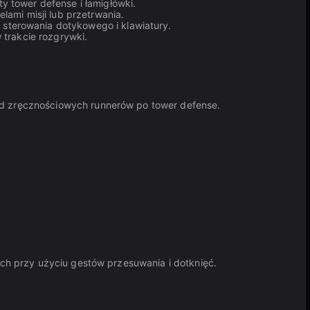
y tower defense i łamigłówki.
lami misji lub przetrwania.
 sterowania dotykowego i klawiatury.
 trakcie rozgrywki.
 od zręcznościowych runnerów po tower defense.
tach przy użyciu gestów przesuwania i dotknięć.