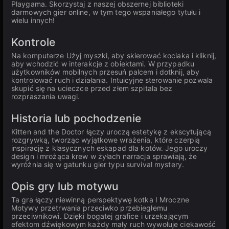
Playgama. Skorzystaj z naszej obszernej biblioteki
darmowych gier online, w tym tego wspaniałego tytułu i
wielu innych!
Kontrole
Na komputerze Użyj myszki, aby skierować kociaka i kliknij,
aby wchodzić w interakcje z obiektami. W przypadku
użytkowników mobilnych przesuń palcem i dotknij, aby
kontrolować ruch i działania. Intuicyjne sterowanie pozwala
skupić się na ucieczce przed złem szpitala bez
rozpraszania uwagi.
Historia lub pochodzenie
Kitten and the Doctor łączy uroczą estetykę z ekscytującą
rozgrywką, tworząc wyjątkowe wrażenia, które czerpią
inspirację z klasycznych eskapad dla kotów. Jego uroczy
design i mrożąca krew w żyłach narracja sprawiają, że
wyróżnia się w gatunku gier typu survival mystery.
Opis gry lub motywu
Ta gra łączy niewinną perspektywę kotka I Mroczne
Motywy przetrwania przeciwko przebiegłemu
przeciwnikowi. Dzięki bogatej grafice i urzekającym
efektom dźwiękowym każdy mały ruch wywołuje ciekawość