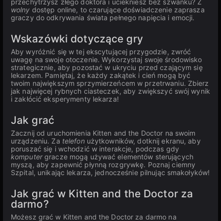
przechytrzysz złego doktora i uciekniesz bez szwanku? Z
wolny
dostęp online, to czarujące doświadczenie zaprasza
graczy do odkrywania świata pełnego napięcia i emocji.
Wskazówki dotyczące gry
Aby wyróżnić się w tej ekscytującej przygodzie, zwróć
uwagę na swoje otoczenie. Wykorzystaj swoje środowisko
strategicznie, aby pozostać w ukryciu przed czającym się
lekarzem. Pamiętaj, że każdy zakątek i cień mogą być
twoim największym sprzymierzeńcem w przetrwaniu. Zbierz
jak najwięcej rybnych ciasteczek, aby zwiększyć swój wynik
i zakłócić eksperymenty lekarza!
Jak grać
Zacznij od uruchomienia Kitten and the Doctor na swoim
urządzeniu. Za
telefon
użytkowników, dotknij ekranu, aby
poruszać się i wchodzić w interakcje, podczas gdy
komputer
gracze mogą używać elementów sterujących
myszą, aby zapewnić płynną rozgrywkę. Poznaj ciemny
Szpital, unikając lekarza, jednocześnie pilnując smakołyków!
Jak grać w Kitten and the Doctor za
darmo?
Możesz grać w Kitten and the Doctor za darmo na