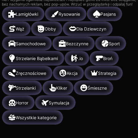
bez nachalnych reklam, bez pop-upów. Wrzuć w przeglądarkę i odpalaj fun!
Łamigłówki
Rysowanie
Pasjans
Wąż
Obby
Dla Dziewczyn
Samochodowe
Bezczynne
Sport
Strzelanie Bąbelkami
.io
Broń
Zręcznościowe
Akcja
Strategia
Strzelanki
Kliker
Śmieszne
Horror
Symulacja
Wszystkie kategorie