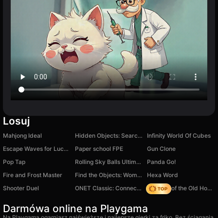
Losuj
Mahjong Ideal
Hidden Objects: Search for Items
Infinity World Of Cubes
Escape Waves for Lucky Blocks
Paper school FPE
Gun Clone
Pop Tap
Rolling Sky Balls Ultimate
Panda Go!
Fire and Frost Master
Find the Objects: Women's Stories
Hexa Word
Shooter Duel
ONET Classic: Connect Animals
Mystery of the Old House: Hidden Objects
Darmówa online na Playgama
Na Playgama ogarniasz najświeższe i najlepsze gierki za friko. Bez ściągania,