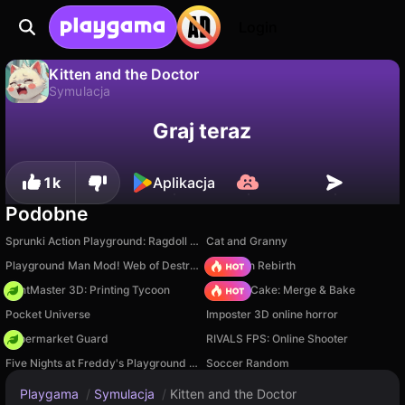
Login
Kitten and the Doctor
Symulacja
Nie
Zapisz
Zapisz postępy!
Kitten and the Doctor to darmowa gra symulacja od DNCHRDEV. Zagraj online na Playgama.
Graj teraz
1k
Aplikacja
Podobne
Sprunki Action Playground: Ragdoll Sandbox
Cat and Granny
Playground Man Mod! Web of Destruction!
Stickman Rebirth
PrintMaster 3D: Printing Tycoon
Piece of Cake: Merge & Bake
Pocket Universe
Imposter 3D online horror
Supermarket Guard
RIVALS FPS: Online Shooter
Five Nights at Freddy's Playground Sandbox
Soccer Random
Playgama
/
Symulacja
/
Kitten and the Doctor