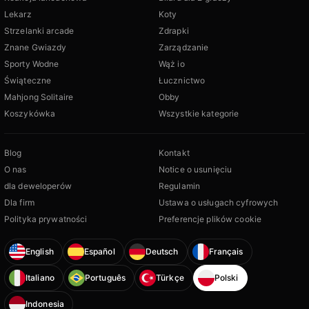
Lekarz
Koty
Strzelanki arcade
Zdrapki
Znane Gwiazdy
Zarządzanie
Sporty Wodne
Wąż io
Świąteczne
Łucznictwo
Mahjong Solitaire
Obby
Koszykówka
Wszystkie kategorie
Blog
Kontakt
O nas
Notice o usunięciu
dla deweloperów
Regulamin
Dla firm
Ustawa o usługach cyfrowych
Polityka prywatności
Preferencje plików cookie
English
Español
Deutsch
Français
Italiano
Português
Türkçe
Polski
Indonesia