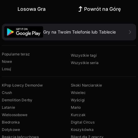
Losowa Gra
Powrót na Górę
Gry na Twoim Telefonie lub Tablecie
Popularne teraz
Wszystkie tagi
Nowe
Wszystkie seria
Losuj
KPop Łowcy Demonów
Skoki Narciarskie
Crush
Wisielec
Demolition Derby
Wyścigi
Latanie
Mario
Wieloosobowe
Kurczak
Biedronka
Digital Circus
Dotykowe
Koszykówka
Reakcja łańcuchowa
Bilard dla 2 graczy