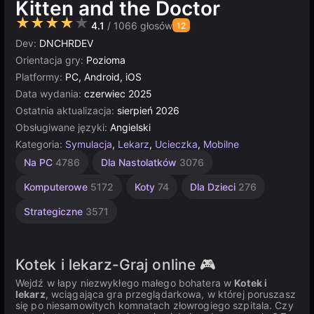
Kitten and the Doctor
★★★★★
4.1
/ 1066 głosów
12
Dev:
DNCHRDEV
Orientacja gry:
Pozioma
Platformy:
PC, Android, iOS
Data wydania:
czerwiec 2025
Ostatnia aktualizacja:
sierpień 2026
Obsługiwane języki:
Angielski
Kategoria:
Symulacja
,
Lekarz
,
Ucieczka
,
Mobilne
Multiplayer
Unity
Dla
Na PC
4786
Dla Nastolatków
3076
Dzieci
online
5026
1480
3177
Komputerowe
5172
Koty
74
Dla Dzieci
276
Strategiczne
3571
Kotek i lekarz-Graj online 🎮
Wejdź w łapy niezwykłego małego bohatera w
Kotek i
lekarz
, wciągająca gra przeglądarkowa, w której poruszasz
się po niesamowitych komnatach złowrogiego szpitala. Czy