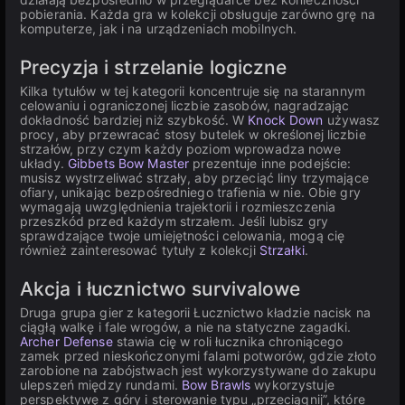
pobierania. Każda gra w kolekcji obsługuje zarówno grę na
komputerze, jak i na urządzeniach mobilnych.
Precyzja i strzelanie logiczne
Kilka tytułów w tej kategorii koncentruje się na starannym
celowaniu i ograniczonej liczbie zasobów, nagradzając
dokładność bardziej niż szybkość. W
Knock Down
używasz
procy, aby przewracać stosy butelek w określonej liczbie
strzałów, przy czym każdy poziom wprowadza nowe
układy.
Gibbets Bow Master
prezentuje inne podejście:
musisz wystrzeliwać strzały, aby przeciąć liny trzymające
ofiary, unikając bezpośredniego trafienia w nie. Obie gry
wymagają uwzględnienia trajektorii i rozmieszczenia
przeszkód przed każdym strzałem. Jeśli lubisz gry
sprawdzające twoje umiejętności celowania, mogą cię
również zainteresować tytuły z kolekcji
Strzałki
.
Akcja i łucznictwo survivalowe
Druga grupa gier z kategorii Łucznictwo kładzie nacisk na
ciągłą walkę i fale wrogów, a nie na statyczne zagadki.
Archer Defense
stawia cię w roli łucznika chroniącego
zamek przed nieskończonymi falami potworów, gdzie złoto
zarobione na zabójstwach jest wykorzystywane do zakupu
ulepszeń między rundami.
Bow Brawls
wykorzystuje
perspektywę z góry i sterowanie typu „przeciągnij”, które