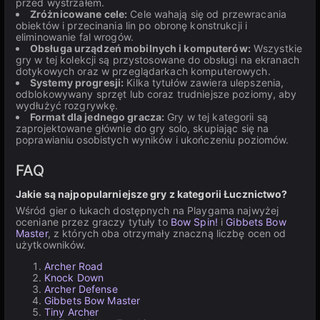
przed wystrzałem.
Zróżnicowane cele:
Cele wahają się od przewracania
obiektów i przecinania lin po obronę konstrukcji i
eliminowanie fal wrogów.
Obsługa urządzeń mobilnych i komputerów:
Wszystkie
gry w tej kolekcji są przystosowane do obsługi na ekranach
dotykowych oraz w przeglądarkach komputerowych.
Systemy progresji:
Kilka tytułów zawiera ulepszenia,
odblokowywany sprzęt lub coraz trudniejsze poziomy, aby
wydłużyć rozgrywkę.
Format dla jednego gracza:
Gry w tej kategorii są
zaprojektowane głównie do gry solo, skupiając się na
poprawianiu osobistych wyników i ukończeniu poziomów.
FAQ
Jakie są najpopularniejsze gry z kategorii Łucznictwo?
Wśród gier o łukach dostępnych na Playgama najwyżej
oceniane przez graczy tytuły to
Bow Spin!
i
Gibbets Bow
Master
, z których oba otrzymały znaczną liczbę ocen od
użytkowników.
Archer Road
Knock Down
Archer Defense
Gibbets Bow Master
Tiny Archer