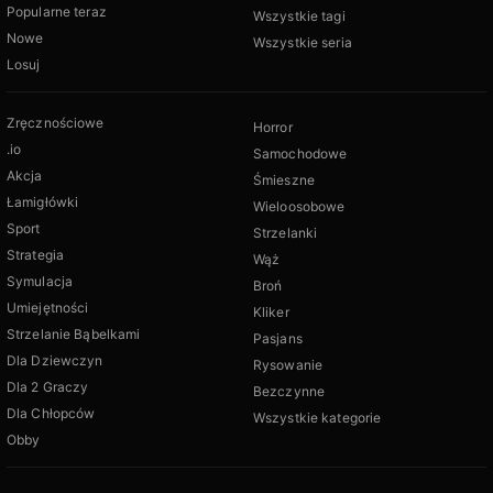
Popularne teraz
Wszystkie tagi
Nowe
Wszystkie seria
Losuj
Zręcznościowe
Horror
.io
Samochodowe
Akcja
Śmieszne
Łamigłówki
Wieloosobowe
Sport
Strzelanki
Strategia
Wąż
Symulacja
Broń
Umiejętności
Kliker
Strzelanie Bąbelkami
Pasjans
Dla Dziewczyn
Rysowanie
Dla 2 Graczy
Bezczynne
Dla Chłopców
Wszystkie kategorie
Obby