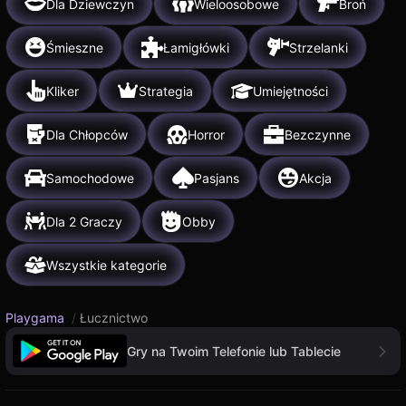
Dla Dziewczyn
Wieloosobowe
Broń
Śmieszne
Łamigłówki
Strzelanki
Kliker
Strategia
Umiejętności
Dla Chłopców
Horror
Bezczynne
Samochodowe
Pasjans
Akcja
Dla 2 Graczy
Obby
Wszystkie kategorie
Playgama
/
Łucznictwo
Gry na Twoim Telefonie lub Tablecie