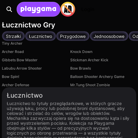
Login
Łucznictwo Gry
Strzałki
Łucznictwo
Przygodowe
Jednoosobowe
Od
Tiny Archer
Archer Road
Knock Down
Gibbets Bow Master
Stickman Archer Kick
Labubu Arrow Shooter
Bow Brawls
Bow Spin!
Balloon Shooter Archery Game
Archer Defense
Mr.Tung Shoot Zombie
Łucznictwo
Łucznictwo to tytuły przeglądarkowe, w których gracze
używają łuku, procy lub podobnej broni dystansowej, aby
celować i strzelać do celów, wrogów lub obiektów.
Mechanika zazwyczaj opiera się na dostosowaniu kąta i siły
przed wystrzeleniem pocisku. Kolekcja na Playgama
obejmuje kilka stylów — od precyzyjnych wyzwań
logicznych po obronę przetrwania — a wszystkie tytuły
działają bezpośrednio w przeglądarce bez konieczności