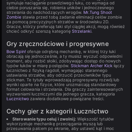
symuluje naciąganie prawdziwego łuku, co wymaga od
ciebie poruszania się, robienia uników i jednoczesnego
strzelania do nadchodzących wrogów.
Mr.Tung Shoot
Zombie
stawia przed tobą zadanie eliminacji celów zombie
za pomocą precyzyjnych strzałów w środowisku 2D.
Gracze, którzy preferują taki styl ciągłej akcji, mogą również
chcieć odkryć szerszą kategorię
Strzelanki
.
Gry zręcznościowe i progresywne
Bow Spin!
oferuje odrębną mechanikę, w której trzy łuki
obracają się jednocześnie, a ty musisz wyczuć odpowiedni
moment, aby rozbić słoiki, zdobywając dostęp do nowych
typów łuków w miarę postępów.
Stickman Archer Kick
łączy
łucznictwo z fizyką ragdoll, wymagając starannego
ustawiania strzałów, aby odrzucić przeciwników typu
stickman. Te tytuły wprowadzają progresywny rozwój lub
wyniki oparte na fizyce, które urozmaicają standardowy
format celowania i strzelania. Dla graczy zainteresowanych
wyzwaniami łuczniczymi dla jednego gracza, kategoria
Łucznictwo
zawiera dodatkowe powiązane treści.
Cechy gier z kategorii Łucznictwo
Sterowanie typu celuj i zwolnij:
Większość tytułów
wykorzystuje mechanikę przeciągania myszą lub
przesuwania palcem po ekranie, aby ustawić kąt i moc