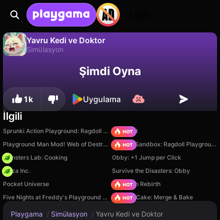
Login
Yavru Kedi ve Doktor
Simülasyon
Yavru Kedi ve Doktor, DNCHRDEV tarafından yapılmış ücretsiz bir simülasyon oyunudur. Playgama'da oyna.
Hayır
Kaydet
İlerlemeyi kaydet!
Şimdi Oyna
1k
Uygulama
İlgili
Sprunki Action Playground: Ragdoll Sandbox
TB World
Playground Man Mod! Web of Destruction!
Sprunki Sandbox: Ragdoll Playground Mode
Monsters Lab: Cooking
Obby: +1 Jump per Click
Pizza Inc.
Survive the Disasters: Obby
Pocket Universe
Stickman Rebirth
Five Nights at Freddy's Playground Sandbox
Piece of Cake: Merge & Bake
Playgama
/
Simülasyon
/
Yavru Kedi ve Doktor