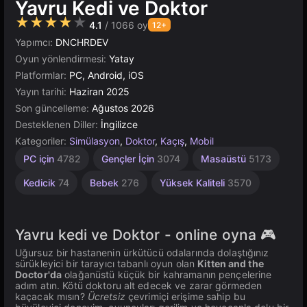
Yavru Kedi ve Doktor
★★★★★
4.1
/ 1066 oy
12+
Yapımcı:
DNCHRDEV
Oyun yönlendirmesi:
Yatay
Platformlar:
PC, Android, iOS
Yayın tarihi:
Haziran 2025
Son güncelleme:
Ağustos 2026
Desteklenen Diller:
İngilizce
Kategoriler:
Simülasyon
,
Doktor
,
Kaçış
,
Mobil
Çocuklar
Tarayıcı
Unity
PC için
4782
Gençler İçin
3074
Masaüstü
5173
Çevrimiçi
5023
İçin
1480
3175
Kedicik
74
Bebek
276
Yüksek Kaliteli
3570
Yavru kedi ve Doktor - online oyna 🎮
Uğursuz bir hastanenin ürkütücü odalarında dolaştığınız
sürükleyici bir tarayıcı tabanlı oyun olan
Kitten and the
Doctor'da
olağanüstü küçük bir kahramanın pençelerine
adım atın. Kötü doktoru alt edecek ve zarar görmeden
kaçacak mısın?
Ücretsiz
çevrimiçi erişime sahip bu