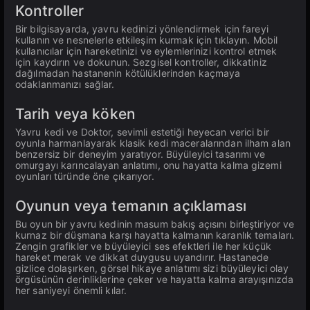
Kontroller
Bir bilgisayarda, yavru kedinizi yönlendirmek için fareyi
kullanın ve nesnelerle etkileşim kurmak için tıklayın. Mobil
kullanıcılar için hareketinizi ve eylemlerinizi kontrol etmek
için kaydırın ve dokunun. Sezgisel kontroller, dikkatiniz
dağılmadan hastanenin kötülüklerinden kaçmaya
odaklanmanızı sağlar.
Tarih veya köken
Yavru kedi ve Doktor, sevimli estetiği heyecan verici bir
oyunla harmanlayarak klasik kedi maceralarından ilham alan
benzersiz bir deneyim yaratıyor. Büyüleyici tasarımı ve
omurgayı karıncalayan anlatımı, onu hayatta kalma gizemi
oyunları türünde öne çıkarıyor.
Oyunun veya temanın açıklaması
Bu oyun bir yavru kedinin masum bakış açısını birleştiriyor ve
kurnaz bir düşmana karşı hayatta kalmanın karanlık temaları.
Zengin grafikler ve büyüleyici ses efektleri ile her küçük
hareket merak ve dikkat duygusu uyandırır. Hastanede
gizlice dolaşırken, görsel hikaye anlatımı sizi büyüleyici olay
örgüsünün derinliklerine çeker ve hayatta kalma arayışınızda
her saniyeyi önemli kılar.