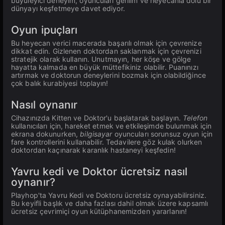
büyüleyici deneyim, oyuncuları gerilim ve heyecanla dolu bir
dünyayı keşfetmeye davet ediyor.
Oyun ipuçları
Bu heyecan verici macerada başarılı olmak için çevrenize
dikkat edin. Gizlenen doktordan saklanmak için çevrenizi
stratejik olarak kullanın. Unutmayın, her köşe ve gölge
hayatta kalmada en büyük müttefikiniz olabilir. Puanınızı
artırmak ve doktorun deneylerini bozmak için olabildiğince
çok balık kurabiyesi toplayın!
Nasıl oynanır
Cihazınızda Kitten ve Doktor'u başlatarak başlayın.
Telefon
kullanıcıları için, hareket etmek ve etkileşimde bulunmak için
ekrana dokunurken,
bilgisayar
oyuncuları sorunsuz oyun için
fare kontrollerini kullanabilir. Tedavilere göz kulak olurken
doktordan kaçınarak karanlık hastaneyi keşfedin!
Yavru kedi ve Doktor ücretsiz nasıl
oynanır?
Playhop'ta Yavru Kedi ve Doktoru ücretsiz oynayabilirsiniz.
Bu keyifli başlık ve daha fazlası dahil olmak üzere kapsamlı
ücretsiz çevrimiçi oyun kütüphanemizden yararlanın!