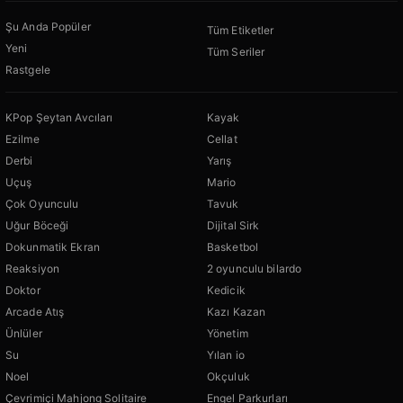
Şu Anda Popüler
Tüm Etiketler
Yeni
Tüm Seriler
Rastgele
KPop Şeytan Avcıları
Kayak
Ezilme
Cellat
Derbi
Yarış
Uçuş
Mario
Çok Oyunculu
Tavuk
Uğur Böceği
Dijital Sirk
Dokunmatik Ekran
Basketbol
Reaksiyon
2 oyunculu bilardo
Doktor
Kedicik
Arcade Atış
Kazı Kazan
Ünlüler
Yönetim
Su
Yılan io
Noel
Okçuluk
Çevrimiçi Mahjong Solitaire
Engel Parkurları