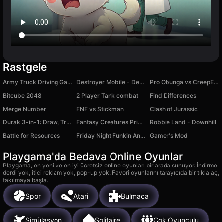
Rastgele
Army Truck Driving Game
Destroyer Mobile - Destruction Simulator
Pro Obunga vs CreepEnder
Bitcube 2048
2 Player Tank combat
Find Differences
Merge Number
FNF vs Stiсkman
Clash of Jurassic
Durak 3-in-1: Draw, Transfer & Classic
Fantasy Creatures Princess Laboratory
Robbie Land - Downhill
Battle for Resources
Friday Night Funkin Animania
Gamer's Mod
Playgama'da Bedava Online Oyunlar
Playgama, en yeni ve en iyi ücretsiz online oyunları bir arada sunuyor. İndirme
derdi yok, itici reklam yok, pop-up yok. Favori oyunlarını tarayıcıda bir tıkla aç,
takılmaya başla.
Spor
Atari
Bulmaca
Simülasyon
Solitaire
Çok Oyunculu