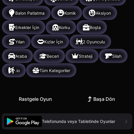
Balon Patlatma
Komik
Aksiyon
Erkekler İçin
Korku
Boşta
Yılan
Kızlar İçin
2 Oyunculu
Araba
Beceri
Strateji
Silah
.io
Tüm Kategoriler
Rastgele Oyun
Başa Dön
Telefonunda veya Tabletinde Oyunlar