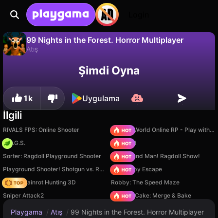
Login
99 Nights in the Forest. Horror Multiplayer
Atış
Hayır
Kaydet
İlerlemeyi kaydet!
99 Nights in the Forest. Horror Multiplayer, Alex tarafından yapılmış ücretsiz bir atış oyunudur. Playgama'da oyna.
Şimdi Oyna
1k
Uygulama
İlgili
RIVALS FPS: Online Shooter
Sprunki World Online RP - Play with Friends!
H.O.G.S.
TB World
Sorter: Ragdoll Playground Shooter
Playground Man! Ragdoll Show!
Playground Shooter! Shotgun vs. Ragdolls!
Your Obby Escape
Italian Brainrot Hunting 3D
Robby: The Speed Maze
Sniper Attack2
Piece of Cake: Merge & Bake
Playgama
/
Atış
/
99 Nights in the Forest. Horror Multiplayer