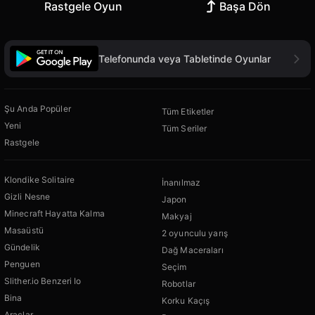
Rastgele Oyun
Başa Dön
Telefonunda veya Tabletinde Oyunlar
Şu Anda Popüler
Tüm Etiketler
Yeni
Tüm Seriler
Rastgele
Klondike Solitaire
İnanılmaz
Gizli Nesne
Japon
Minecraft Hayatta Kalma
Makyaj
Masaüstü
2 oyunculu yarış
Gündelik
Dağ Maceraları
Penguen
Seçim
Slither.io Benzeri Io
Robotlar
Bina
Korku Kaçış
Araçlar