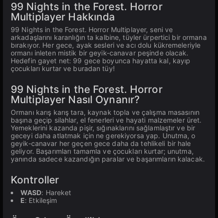
99 Nights in the Forest. Horror
Multiplayer Hakkında
99 Nights in the Forest. Horror Multiplayer, seni ve
arkadaşlarını karanlığın ta kalbine, tüyler ürpertici bir ormana
bırakıyor. Her gece, ayak sesleri ve acı dolu kükremeleriyle
ormanı inleten mistik bir geyik-canavar peşinde olacak.
Hedefin gayet net: 99 gece boyunca hayatta kal, kayıp
çocukları kurtar ve buradan tüy!
99 Nights in the Forest. Horror
Multiplayer Nasıl Oynanır?
Ormanı karış karış tara, kaynak topla ve çalışma masasının
başına geçip silahlar, el fenerleri ve hayati malzemeler üret.
Yemeklerini kazanda pişir, sığınaklarını sağlamlaştır ve bir
geceyi daha atlatmak için ne gerekiyorsa yap. Unutma, o
geyik-canavar her geçen gece daha da tehlikeli bir hale
geliyor. Başarımları tamamla ve çocukları kurtar; unutma,
yanında sadece kazandığın paralar ve başarımların kalacak.
Kontroller
WASD
: Hareket
E
: Etkileşim