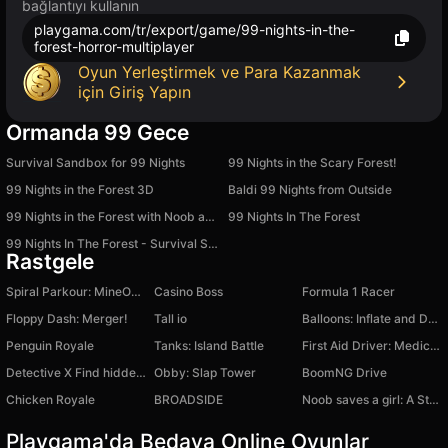
bağlantıyı kullanın
playgama.com/tr/export/game/99-nights-in-the-
forest-horror-multiplayer
Oyun Yerleştirmek ve Para Kazanmak
için Giriş Yapın
Ormanda 99 Gece
Survival Sandbox for 99 Nights
99 Nights in the Scary Forest!
99 Nights in the Forest 3D
Baldi 99 Nights from Outside
99 Nights in the Forest with Noob and Pro!
99 Nights In The Forest
99 Nights In The Forest - Survival Simulator
Rastgele
Spiral Parkour: MineObby
Casino Boss
Formula 1 Racer
Floppy Dash: Merger!
Tall io
Balloons: Inflate and DO NOT pop!
Penguin Royale
Tanks: Island Battle
First Aid Driver: Medical Help
Detective X Find hidden object
Obby: Slap Tower
BoomNG Drive
Chicken Royale
BROADSIDE
Noob saves a girl: A Story
Playgama'da Bedava Online Oyunlar