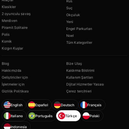
Rus
Klasikler
Suç
2 oyunculu savaş
Okçuluk
Merdiven
Yeni
Piramit Solitaire
Engel Parkurları
Polis
Noel
Komik
Tüm Kategoriler
Kızgın Kuşlar
Blog
Bize Ulaş
Hakkımızda
Kaldırma Bildirimi
Geliştiriciler için
Kullanım Şartları
İşletmeler için
Dijital Hizmetler Yasası
Gizlilik Politikası
Çerez tercihleri
English
Español
Deutsch
Français
Italiano
Português
Türkçe
Polski
Indonesia