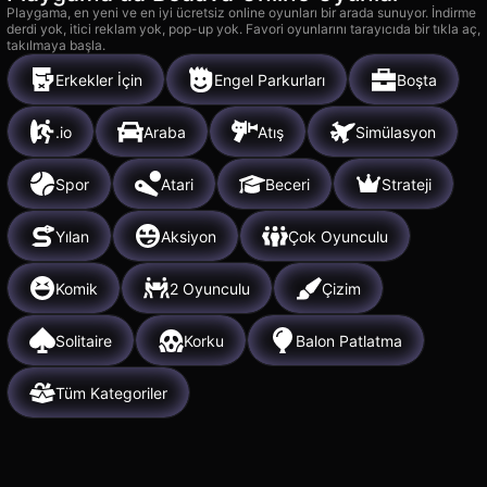
Playgama, en yeni ve en iyi ücretsiz online oyunları bir arada sunuyor. İndirme
derdi yok, itici reklam yok, pop-up yok. Favori oyunlarını tarayıcıda bir tıkla aç,
takılmaya başla.
Erkekler İçin
Engel Parkurları
Boşta
.io
Araba
Atış
Simülasyon
Spor
Atari
Beceri
Strateji
Yılan
Aksiyon
Çok Oyunculu
Komik
2 Oyunculu
Çizim
Solitaire
Korku
Balon Patlatma
Tüm Kategoriler