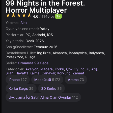
99 Nights in the Forest.
Horror Multiplayer
★★★★★
4.6
/ 1140 oy
3+
Yapımcı:
Alex
Oyun yönlendirmesi:
Yatay
Platformlar:
PC, Android, iOS
Yayın tarihi:
Ocak 2026
Son güncelleme:
Temmuz 2026
Desteklenen Diller:
İngilizce, Almanca, İspanyolca, İtalyanca,
Portekizce, Rusça
Seriler:
Ormanda 99 Gece
Kategoriler:
Aksiyon
,
Macera
,
Korku
,
Çok Oyunculu
,
Atış
,
Silah
,
Hayatta Kalma
,
Canavar
,
Korkunç
,
Zanaat
iPhone
127
Masaüstü
5172
Arama
73
Korku Kaçış
39
3D Korku
35
Uygulama İçi Satın Alma Olan Oyunlar
112