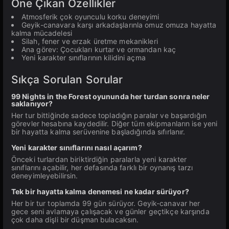
Öne Çıkan Özellikler
Atmosferik çok oyunculu korku deneyimi
Geyik-canavara karşı arkadaşlarınla omuz omuza hayatta
kalma mücadelesi
Silah, fener ve erzak üretme mekanikleri
Ana görev: Çocukları kurtar ve ormandan kaç
Yeni karakter sınıflarının kilidini açma
Sıkça Sorulan Sorular
99 Nights in the Forest oyununda her turdan sonra neler
saklanıyor?
Her tur bittiğinde sadece topladığın paralar ve başardığın
görevler hesabına kaydedilir. Diğer tüm ekipmanların ise yeni
bir hayatta kalma serüvenine başladığında sıfırlanır.
Yeni karakter sınıflarını nasıl açarım?
Önceki turlardan biriktirdiğin paralarla yeni karakter
sınıflarını açabilir, her defasında farklı bir oynanış tarzı
deneyimleyebilirsin.
Tek bir hayatta kalma denemesi ne kadar sürüyor?
Her bir tur toplamda 99 gün sürüyor. Geyik-canavar her
gece seni avlamaya çalışacak ve günler geçtikçe karşında
çok daha dişli bir düşman bulacaksın.