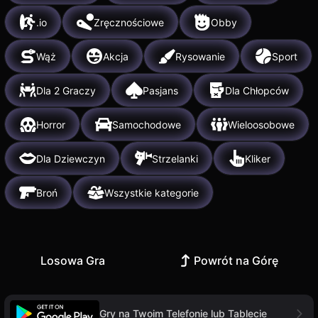
.io
Zręcznościowe
Obby
Wąż
Akcja
Rysowanie
Sport
Dla 2 Graczy
Pasjans
Dla Chłopców
Horror
Samochodowe
Wieloosobowe
Dla Dziewczyn
Strzelanki
Kliker
Broń
Wszystkie kategorie
Losowa Gra
Powrót na Górę
Gry na Twoim Telefonie lub Tablecie