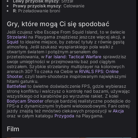
Lewy przycisk myszy
: Strzał
Prawy przycisk myszy
: Celowanie
R
: Przeładowanie broni
Gry, które mogą Ci się spodobać
Jeśli czujesz vibe Escape From Squid Island, to w świecie
Strzelanki
na Playgama znajdziesz jeszcze więcej akcji, a
Squid
to idealne miejsce, by zebrać tytuły z równie gęstą
atmosferą. Jeśli szukasz wyspiarskiego pola walki z
otwartym światem i potężnym arsenałem do
przetestowania, w
Far Island: Tactical Warfare
sprawdzisz
swoje umiejętności w przejmowaniu baz pod ciągłym
ostrzałem. Szybkie strzelaniny multiplayer na kolorowych
arenach 3D? To czeka na Ciebie w
RIVALS FPS: Online
Shooter
, czyli team-shooterze inspirowanym największymi
hitami gatunku.
Battlefeel
to świetne doświadczenie FPS, gdzie wybierasz
stronę konfliktu i walczysz o kontrolę nad bazami, używając
wszystkiego od karabinów po wyrzutnie rakiet. Z kolei
Bodycam Shooter
oferuje bardziej realistyczne podejście do
FPS-a z dynamicznymi trybami wieloosobowymi. Fani ostrej
jazdy znajdą też mnóstwo ciekawych propozycji w
Akcja
oraz w całym katalogu
Przygoda
na Playgama.
Film