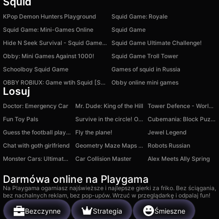
Squid
KPop Demon Hunters Playground
Squid Game: Royale
Squid Game: Mini-Games Online
Squid Game
Hide N Seek Survival - Squid Game Keys and Knives
Squid Game Ultimate Challenge!
Obby: Mini Games Against 1000!
Squid Game Troll Tower
Schoolboy Squid Game
Games of squid in Russia
OBBY ROBIUX: Game wtih Squid [SEASON 2]
Obby online mini games
Losuj
Doctor: Emergency Car
Mr. Dude: King of the Hill
Tower Defence - World War
Fun Toy Pals
Survive in the circle! Obby
Cubemania: Block Puzzle
Guess the football player by their career!
Fly the plane!
Jewel Legend
Chat with goth girlfriend
Geometry Maze Maps V2
Robots Russian
Monster Cars: Ultimate Simulator
Car Collision Master
Alex Meets Ally Spring
Darmówa online na Playgama
Na Playgama ogarniasz najświeższe i najlepsze gierki za friko. Bez ściągania,
bez nachalnych reklam, bez pop-upów. Wrzuć w przeglądarkę i odpalaj fun!
Bezczynne
Strategia
Śmieszne