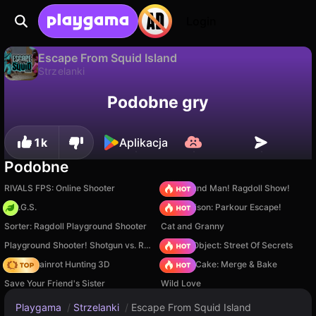
Login
Escape From Squid Island
Strzelanki
Tylko na PC
Escape From Squid Island to darmowa gra strzelanki od Alexandr Zapasnik. Zagraj online na Playgama.
Podobne gry
1k
Aplikacja
Podobne
RIVALS FPS: Online Shooter
Playground Man! Ragdoll Show!
H.O.G.S.
Barry Prison: Parkour Escape!
Sorter: Ragdoll Playground Shooter
Cat and Granny
Playground Shooter! Shotgun vs. Ragdolls!
Hidden Object: Street Of Secrets
Italian Brainrot Hunting 3D
Piece of Cake: Merge & Bake
Save Your Friend's Sister
Wild Love
Playgama
/
Strzelanki
/
Escape From Squid Island