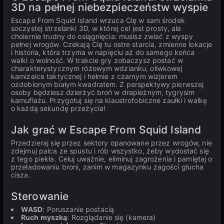
3D na pełnej niebezpieczeństw wyspie
Escape From Squid Island wrzuca Cię w sam środek
soczystej strzelanki 3D, w której cel jest prosty, ale
cholernie trudny do osiągnięcia: musisz zwiać z wyspy
pełnej wrogów. Czekają Cię tu ostre starcia, zmienne lokacje
i historia, która trzyma w napięciu aż do samego końca
walki o wolność. W trakcie gry zobaczysz postać w
charakterystycznym różowym wdzianku, oliwkowej
kamizelce taktycznej i hełmie z czarnym wizjerem
ozdobionym białym kwadratem. Z perspektywy pierwszej
osoby będziesz dzierżyć broń w drapieżnym, tygrysim
kamuflażu. Przygotuj się na klaustrofobiczne zaułki i walkę
o każdą sekundę przeżycia!
Jak grać w Escape From Squid Island
Przedzieraj się przez sektory opanowane przez wrogów, nie
zdejmuj palca ze spustu i rób wszystko, żeby wydostać się
z tego piekła. Celuj uważnie, eliminuj zagrożenia i pamiętaj o
przeładowaniu broni, zanim w magazynku zagości głucha
cisza.
Sterowanie
WASD
: Poruszanie postacią
Ruch myszką
: Rozglądanie się (kamera)