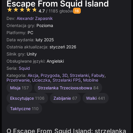
Escape From Squid Island
★★★★★
4.7
/ 1185 głosów
16
Dev:
Alexandr Zapasnik
Orientacja gry:
Pozioma
Platformy:
PC
Data wydania:
luty 2025
Ostatnia aktualizacja:
styczeń 2026
Silnik gry:
Unity
Obsługiwane języki:
Angielski
Seria:
Squid
Kategoria:
Akcja
,
Przygoda
,
3D
,
Strzelanki
,
Fabuły
,
Przetrwanie
,
Ucieczka
,
Strzelanki FPS
,
Mobilne
Unity
Misja
157
Strzelanka Trzecioosobowa
84
online
3177
Ekscytujące
1106
Zabijanie
67
Walki
441
Taktyczne
110
O Escape From Squid Island: strzelanka