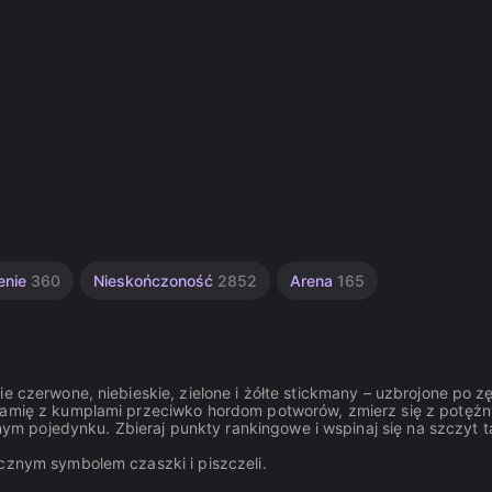
enie
360
Nieskończoność
2852
Arena
165
e czerwone, niebieskie, zielone i żółte stickmany – uzbrojone po z
 ramię z kumplami przeciwko hordom potworów, zmierz się z potęż
 pojedynku. Zbieraj punkty rankingowe i wspinaj się na szczyt ta
ecznym symbolem czaszki i piszczeli.