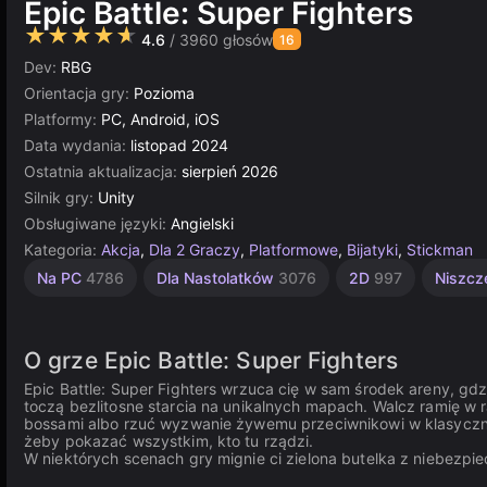
Epic Battle: Super Fighters
★★★★★
4.6
/ 3960 głosów
16
Dev:
RBG
Orientacja gry:
Pozioma
Platformy:
PC, Android, iOS
Data wydania:
listopad 2024
Ostatnia aktualizacja:
sierpień 2026
Silnik gry:
Unity
Obsługiwane języki:
Angielski
Kategoria:
Akcja
,
Dla 2 Graczy
,
Platformowe
,
Bijatyki
,
Stickman
Walki
Miecz
Zręcznościowe
Komputerowe
Indie
Unity
Zderzenia
Na PC
4786
Dla Nastolatków
3076
2D
997
Niszcz
Samochodowe
1220
online
441
105
5172
2594
3177
492
O grze Epic Battle: Super Fighters
Epic Battle: Super Fighters wrzuca cię w sam środek areny, gdzi
toczą bezlitosne starcia na unikalnych mapach. Walcz ramię w
bossami albo rzuć wyzwanie żywemu przeciwnikowi w klasycznym
żeby pokazać wszystkim, kto tu rządzi.
W niektórych scenach gry mignie ci zielona butelka z niebezpi