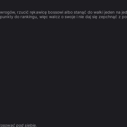
 wrogów, rzucić rękawicę bossowi albo stanąć do walki jeden na j
unkty do rankingu, więc walcz o swoje i nie daj się zepchnąć z p
tosować pod siebie.