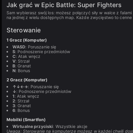
Jak grać w Epic Battle: Super Fighters
Sam wybierasz swój los: możesz połączyć siły w walce z falami
na jednej z wielu dostępnych map. Każde zwycięstwo to cenne p
Sterowanie
1 Gracz (Komputer)
WASD
: Poruszanie się
S
: Podnoszenie przedmiotów
C
: Atak wręcz
V
: Strzał
B
: Granat
N
: Bonus
2 Gracz (Komputer)
↑↓←→
: Poruszanie się
↓
: Podnoszenie przedmiotów
1
: Atak wręcz
2
: Strzał
3
: Granat
6
: Bonus
Mobilki (Smartfon)
Wirtualne przyciski
: Wszystkie akcje
Uwaga: Sterowanie na komputerze możesz w każdej chwili dos