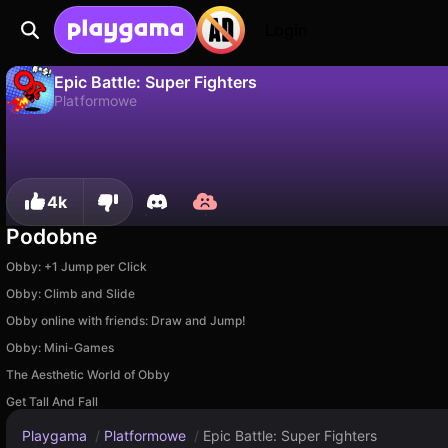
Login
Epic Battle: Super Fighters
Platformowe
Nie
Zapisz
Zapisz postępy!
Epic Battle: Super Fighters to darmowa gra platformowe od RBG. Zagraj online na Playgama.
4k
Podobne
Obby: +1 Jump per Click
Obby: Climb and Slide
Obby online with friends: Draw and Jump!
Obby: Mini-Games
The Aesthetic World of Obby
Get Tall And Fall
Playgama
/
Platformowe
/
Epic Battle: Super Fighters