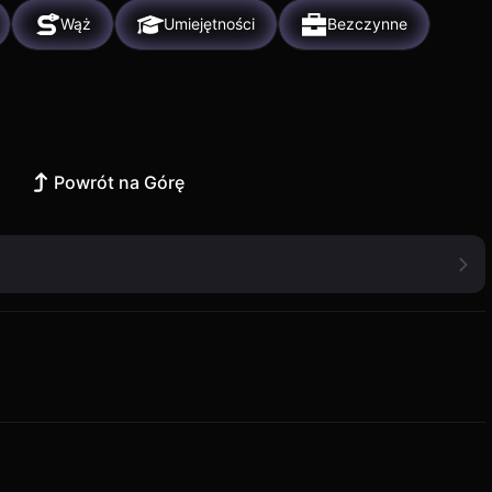
Wąż
Umiejętności
Bezczynne
Powrót na Górę