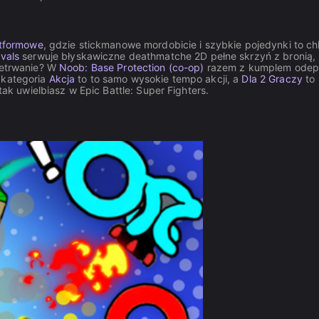
atformowe
, gdzie stickmanowe mordobicie i szybkie pojedynki to ch
ivals
serwuje błyskawiczne deathmatche 2D pełne skrzyń z bronią,
rzetrwanie? W
Noob: Base Protection (co-op)
razem z kumplem odep
 kategoria
Akcja
to to samo wysokie tempo akcji, a
Dla 2 Graczy
to
tak uwielbiasz w Epic Battle: Super Fighters.