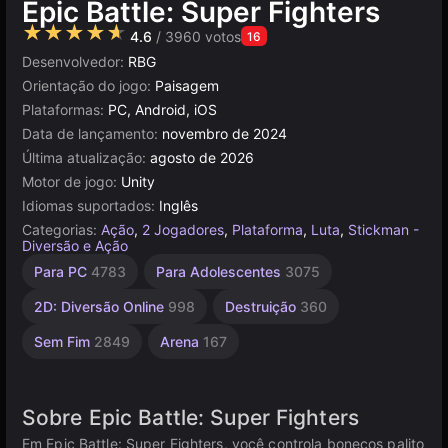
Epic Battle: Super Fighters
★★★★★
4.6
/ 3960 votos
16
Desenvolvedor:
RBG
Orientação do jogo:
Paisagem
Plataformas:
PC, Android, iOS
Data de lançamento:
novembro de 2024
Última atualização:
agosto de 2026
Motor de jogo:
Unity
Idiomas suportados:
Inglês
Categorias:
Ação
,
2 Jogadores
,
Plataforma
,
Luta
,
Stickman -
Diversão e Ação
Acidentes
Combate
Espada
Agilidade
Indie
Unity
Mesa e
Para PC
4783
Para Adolescentes
3075
Desktop
1219
online
de Carro
106
2593
441
3175
5174
491
2D: Diversão Online
998
Destruição
360
Sem Fim
2849
Arena
167
Sobre Epic Battle: Super Fighters
Em Epic Battle: Super Fighters, você controla bonecos palito