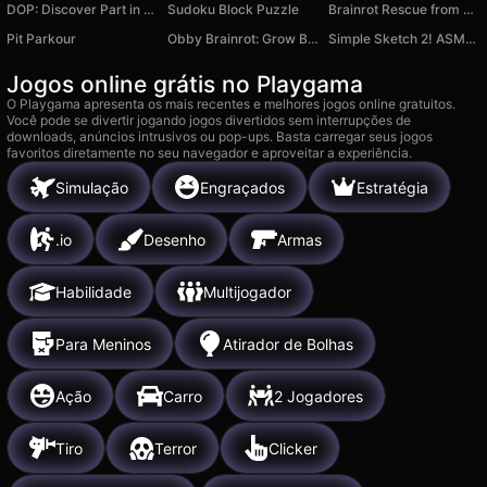
DOP: Discover Part in Love Story
Sudoku Block Puzzle
Brainrot Rescue from Lava 3D
Pit Parkour
Obby Brainrot: Grow Beanstalk For Memes!
Simple Sketch 2! ASMR Art Coloring
Jogos online grátis no Playgama
O Playgama apresenta os mais recentes e melhores jogos online gratuitos.
Você pode se divertir jogando jogos divertidos sem interrupções de
downloads, anúncios intrusivos ou pop-ups. Basta carregar seus jogos
favoritos diretamente no seu navegador e aproveitar a experiência.
Simulação
Engraçados
Estratégia
.io
Desenho
Armas
Habilidade
Multijogador
Para Meninos
Atirador de Bolhas
Ação
Carro
2 Jogadores
Tiro
Terror
Clicker