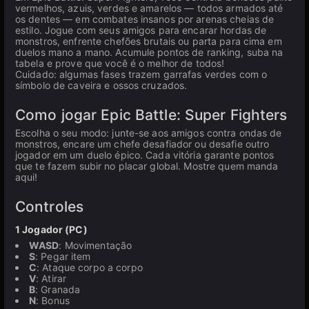
vermelhos, azuis, verdes e amarelos — todos armados até
os dentes — em combates insanos por arenas cheias de
estilo. Jogue com seus amigos para encarar hordas de
monstros, enfrente chefões brutais ou parta para cima em
duelos mano a mano. Acumule pontos de ranking, suba na
tabela e prove que você é o melhor de todos!
Cuidado: algumas fases trazem garrafas verdes com o
símbolo de caveira e ossos cruzados.
Como jogar Epic Battle: Super Fighters
Escolha o seu modo: junte-se aos amigos contra ondas de
monstros, encare um chefe desafiador ou desafie outro
jogador em um duelo épico. Cada vitória garante pontos
que te fazem subir no placar global. Mostre quem manda
aqui!
Controles
1 Jogador (PC)
WASD
: Movimentação
S
: Pegar item
C
: Ataque corpo a corpo
V
: Atirar
B
: Granada
N
: Bonus