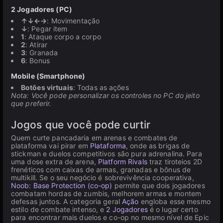
2 Jogadores (PC)
↑↓←→
: Movimentação
↓
: Pegar item
1
: Ataque corpo a corpo
2
: Atirar
3
: Granada
6
: Bonus
Mobile (Smartphone)
Botões virtuais
: Todas as ações
Nota: Você pode personalizar os controles no PC do jeito
que preferir.
Jogos que você pode curtir
Quem curte pancadaria em arenas e combates de
plataforma vai pirar em
Plataforma
, onde as brigas de
stickman e duelos competitivos são pura adrenalina. Para
uma dose extra de arena,
Platform Rivals
traz tiroteios 2D
frenéticos com caixas de armas, granadas e bônus de
multikill. Se o seu negócio é sobrevivência cooperativa,
Noob: Base Protection (co-op)
permite que dois jogadores
combatam hordas de zumbis, melhorem armas e montem
defesas juntos. A categoria geral
Ação
engloba esse mesmo
estilo de combate intenso, e
2 Jogadores
é o lugar certo
para encontrar mais duelos e co-op no mesmo nível de Epic