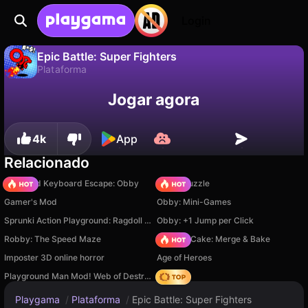
Login
Epic Battle: Super Fighters
Plataforma
Não
Salvar
Salve o progresso!
Epic Battle: Super Fighters é um jogo de plataforma gratuito de RBG. Jogue online na Playgama.
Jogar agora
4k
App
Relacionado
+1 Speed Keyboard Escape: Obby
Arrow Puzzle
Gamer's Mod
Obby: Mini-Games
Sprunki Action Playground: Ragdoll Sandbox
Obby: +1 Jump per Click
Robby: The Speed Maze
Piece of Cake: Merge & Bake
Imposter 3D online horror
Age of Heroes
Playground Man Mod! Web of Destruction!
Hedgies
Playgama
/
Plataforma
/
Epic Battle: Super Fighters