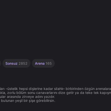
Sonsuz
2852
Arena
165
arı –üstelik hepsi dişlerine kadar silahlı– birbirinden özgün arenalar
kla, zorlu bölüm sonu canavarlarını dize getir ya da teke tek kapış
ular arasında zirveye adını yazdır.
lunan yeşil bir şişe görebilirsin.