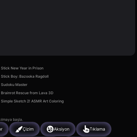
Stick New Year in Prison
Stick Boy: Bazooka Ragdoll
Sudoku Master
Brainrot Rescue from Lava 3D
Simple Sketch 2! ASMR Art Coloring
kılmaya başla.
or
Çizim
Aksiyon
Tıklama