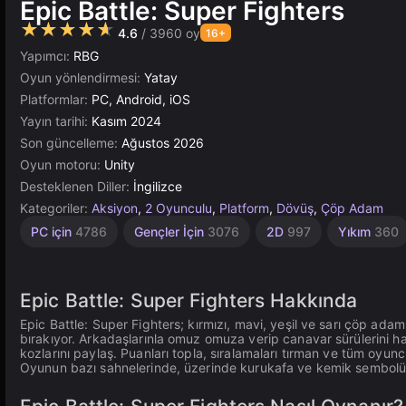
Epic Battle: Super Fighters
★★★★★
4.6
/ 3960 oy
16+
Yapımcı:
RBG
Oyun yönlendirmesi:
Yatay
Platformlar:
PC, Android, iOS
Yayın tarihi:
Kasım 2024
Son güncelleme:
Ağustos 2026
Oyun motoru:
Unity
Desteklenen Diller:
İngilizce
Kategoriler:
Aksiyon
,
2 Oyunculu
,
Platform
,
Dövüş
,
Çöp Adam
Dövüş
Kılıç
Çeviklik
Masaüstü
Bağımsız
Araba
Unity
PC için
4786
Gençler İçin
3076
2D
997
Yıkım
360
Kazası
Çevrimiçi
105
2594
441
1220
5172
492
3177
Epic Battle: Super Fighters Hakkında
Epic Battle: Super Fighters; kırmızı, mavi, yeşil ve sarı çöp adaml
bırakıyor. Arkadaşlarınla omuz omuza verip canavar sürülerini ha
kozlarını paylaş. Puanları topla, sıralamaları tırman ve tüm oyunc
Oyunun bazı sahnelerinde, üzerinde kurukafa ve kemik sembolü bu