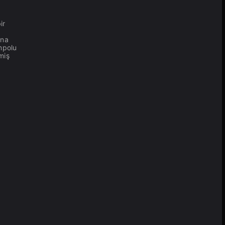
ir
ına
mpolu
miş