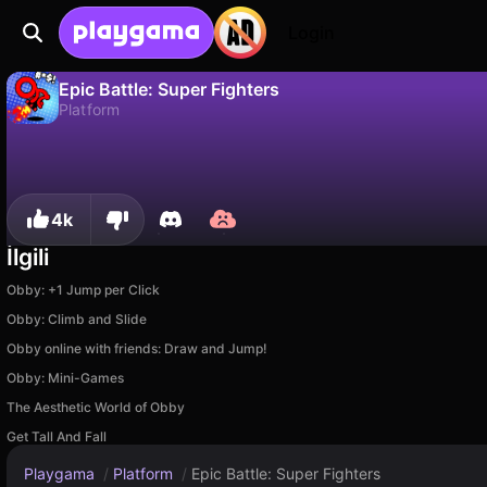
Login
Epic Battle: Super Fighters
Platform
Epic Battle: Super Fighters, RBG tarafından yapılmış ücretsiz bir platform oyunudur. Playgama'da oyna.
Hayır
Kaydet
İlerlemeyi kaydet!
4k
İlgili
Obby: +1 Jump per Click
Obby: Climb and Slide
Obby online with friends: Draw and Jump!
Obby: Mini-Games
The Aesthetic World of Obby
Get Tall And Fall
Playgama
/
Platform
/
Epic Battle: Super Fighters