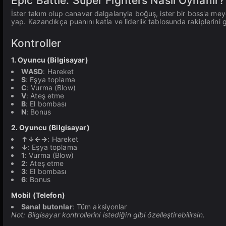
Epic Battle: Super Fighters Nasıl Oynanır?
İster takım olup canavar dalgalarıyla boğuş, ister bir boss'a me
yap. Kazandıkça puanını katla ve liderlik tablosunda rakiplerini g
Kontroller
1. Oyuncu (Bilgisayar)
WASD
: Hareket
S
: Eşya toplama
C
: Vurma (Blow)
V
: Ateş etme
B
: El bombası
N
: Bonus
2. Oyuncu (Bilgisayar)
↑↓←→
: Hareket
↓
: Eşya toplama
1
: Vurma (Blow)
2
: Ateş etme
3
: El bombası
6
: Bonus
Mobil (Telefon)
Sanal butonlar
: Tüm aksiyonlar
Not: Bilgisayar kontrollerini istediğin gibi özelleştirebilirsin.