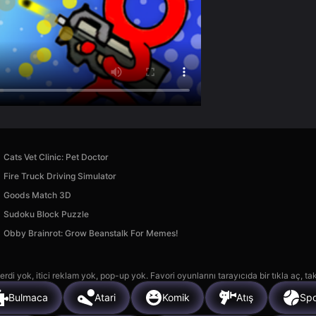
Cats Vet Clinic: Pet Doctor
Fire Truck Driving Simulator
Goods Match 3D
Sudoku Block Puzzle
Obby Brainrot: Grow Beanstalk For Memes!
rdi yok, itici reklam yok, pop-up yok. Favori oyunlarını tarayıcıda bir tıkla aç, ta
Bulmaca
Atari
Komik
Atış
Sp