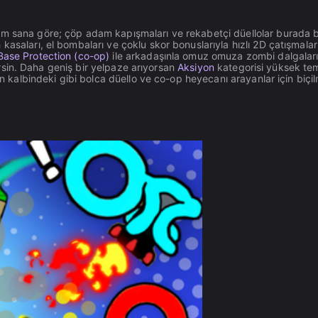
m sana göre; çöp adam kapışmaları ve rekabetçi düellolar burada b
 kasaları, el bombaları ve çoklu skor bonuslarıyla hızlı 2D çatışmalar
ase Protection (co-op)
ile arkadaşınla omuz omuza zombi dalgalar
lirsin. Daha geniş bir yelpaze arıyorsan
Aksiyon
kategorisi yüksek te
ın kalbindeki gibi bolca düello ve co-op heyecanı arayanlar için biçil