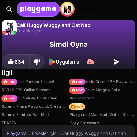
Login
Call Huggy Wuggy and Cat Nap
Erkekler İçin
Hayır
Kaydet
İlerlemeyi kaydet!
Call Huggy Wuggy and Cat Nap, PizzaGames tarafından yapılmış ücretsiz bir erkekler i̇çin oyunudur. Playgama'da oyna.
Şimdi Oyna
634
Uygulama
İlgili
Barry Prison: Parkour Escape!
Sprunki World Online RP - Play with Friends!
RIVALS FPS: Online Shooter
Piece of Cake: Merge & Bake
Car Crush: Realistic Destruction
Age of Heroes
Sprunki Phase Playground: Create Sprunki and Music
Hedgies
Sprunki Sandbox War Mod
Playground Man Mod! Web of Destruction!
FRAGEN
Cozy Crossword
Playgama
/
Erkekler İçin
/
Call Huggy Wuggy and Cat Nap