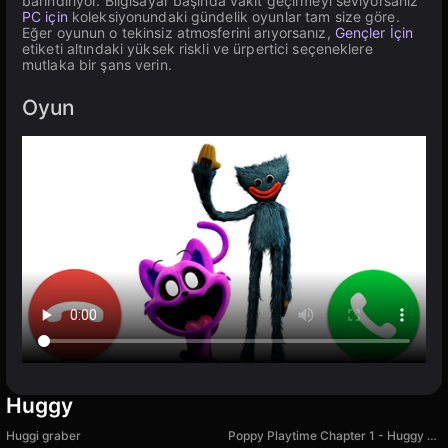
barındırıyor. Bilgisayar başında vakit geçirmeyi seviyorsanız
PC için
koleksiyonundaki gündelik oyunlar tam size göre.
Eğer oyunun o tekinsiz atmosferini arıyorsanız,
Gençler İçin
etiketi altındaki yüksek riskli ve ürpertici seçeneklere
mutlaka bir şans verin.
Oyun
Huggy
Huggi graber
Poppy Playtime Chapter 1 - Huggy Wuggy