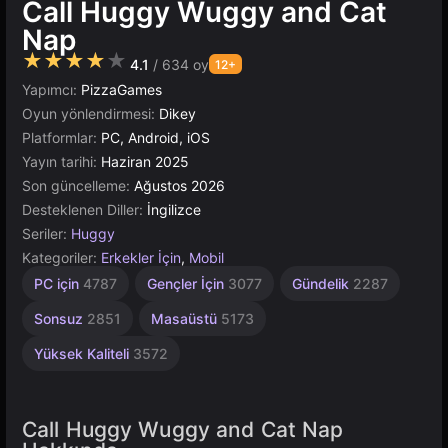
Call Huggy Wuggy and Cat
Nap
★★★★★
4.1
/ 634 oy
12+
Yapımcı:
PizzaGames
Oyun yönlendirmesi:
Dikey
Platformlar:
PC, Android, iOS
Yayın tarihi:
Haziran 2025
Son güncelleme:
Ağustos 2026
Desteklenen Diller:
İngilizce
Seriler:
Huggy
Kategoriler:
Erkekler İçin
,
Mobil
Tarayıcı
Unity
PC için
4787
Gençler İçin
3077
Gündelik
2287
Çevrimiçi
5027
3177
Sonsuz
2851
Masaüstü
5173
Yüksek Kaliteli
3572
Call Huggy Wuggy and Cat Nap