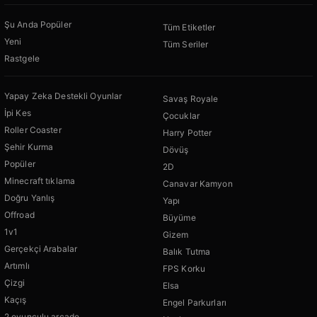
Şu Anda Popüler
Tüm Etiketler
Yeni
Tüm Seriler
Rastgele
Yapay Zeka Destekli Oyunlar
Savaş Royale
İpi Kes
Çocuklar
Roller Coaster
Harry Potter
Şehir Kurma
Dövüş
Popüler
2D
Minecraft tıklama
Canavar Kamyon
Doğru Yanlış
Yapı
Offroad
Büyüme
1v1
Gizem
Gerçekçi Arabalar
Balık Tutma
Artımlı
FPS Korku
Çizgi
Elsa
Kaçış
Engel Parkurları
2 oyunculu arcade