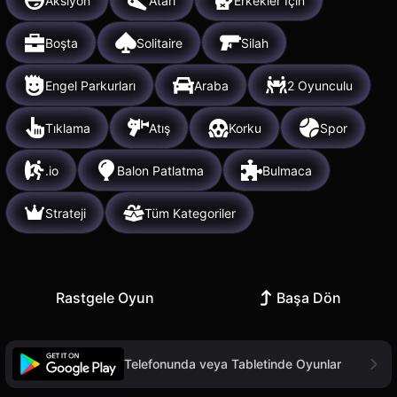
Aksiyon
Atari
Erkekler İçin
Boşta
Solitaire
Silah
Engel Parkurları
Araba
2 Oyunculu
Tıklama
Atış
Korku
Spor
.io
Balon Patlatma
Bulmaca
Strateji
Tüm Kategoriler
Rastgele Oyun
Başa Dön
Telefonunda veya Tabletinde Oyunlar