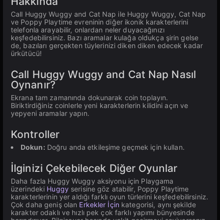
Hakkında
Call Huggy Wuggy and Cat Nap ile Huggy Wuggy, Cat Nap
ve Poppy Playtime evreninin diğer ikonik karakterlerini
telefonla arayabilir, onlardan neler duyacağınızı
keşfedebilirsiniz. Bazı aramalar kulağa oldukça şirin gelse
de, bazıları gerçekten tüylerinizi diken diken edecek kadar
ürkütücü!
Call Huggy Wuggy and Cat Nap Nasıl
Oynanır?
Ekrana tam zamanında dokunarak coin toplayın.
Biriktirdiğiniz coinlerle yeni karakterlerin kilidini açın ve
yepyeni aramalar yapın.
Kontroller
Dokun:
Doğru anda etkileşime geçmek için kullan.
İlginizi Çekebilecek Diğer Oyunlar
Daha fazla Huggy Wuggy aksiyonu için Playgama
üzerindeki
Huggy
serisine göz atabilir, Poppy Playtime
karakterlerinin yer aldığı farklı oyun türlerini keşfedebilirsiniz.
Çok daha geniş olan
Erkekler İçin
kategorisi, aynı şekilde
karakter odaklı ve hızlı pek çok farklı yapımı bünyesinde