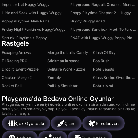
Impostor but Huggy Wuggy
Playground Ragdoll: Create a Monster
Hide and Seek with Huggy Wuggy
Poppy Playtime Chapter 2 - Huggy Wuggy
Poppy Playtime: New Parts
Huggy Wuggy Road
Friday Night Funkin vs HuggyWuggy
Playground Sandbox. Mod: Torture Ragdoll
Sprunk: Playtime a Poppy
FNAF with Huggy Wuggy Poppy Playtime
Rastgele
Escaping Arrows
Merge the balls: Candy
Clash Of Sky
F1 Racing PRO
Stickman in space
Pop Rush
Drop It! Event Puzzle
Solitaire Word Puzzle
Note Beasts
Chicken Merge 2
Zumbly
Glass Bridge Over the Abyss!
Rocket Ball
Pull Up Simulator
Robux Mod
Playgama'da Bedava Online Oyunlar
Playgama, en yeni ve en iyi ücretsiz online oyunları bir arada sunuyor. İndirme
derdi yok, itici reklam yok, pop-up yok. Favori oyunlarını tarayıcıda bir tıkla aç,
takılmaya başla.
Çok Oyunculu
Çizim
Simülasyon