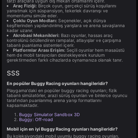
tarzı araçlara uygun dış mekan ortamlarını içerir.
Araç Fiziği:
Birçok oyun, gerçekçi sürüş koşullarını
yansıtmak için süspansiyon, tekerlek davranışı ve
momentumu simüle eder.
Çoklu Oyun Modları:
Seçenekler, açık dünya
keşiflerinden yapılandırılmış yarışlara ve arena savaşlarına
kadar uzanır.
Akrobasi Mekanikleri:
Bazı oyunlar, hassas araç
kontrolünü ödüllendiren rampalar, atlayışlar ve çarpışma
tabanlı puanlama sistemleri içerir.
Platformlar Arası Erişim:
Seçili oyunlar hem masaüstü
hem de mobil tarayıcıları destekleyerek kurulum
gerektirmeden farklı cihazlarda oynamanıza olanak tanır.
SSS
En popüler Buggy Racing oyunları hangileridir?
Playgama'daki en popüler buggy racing oyunları; fizik
tabanlı simülatörler, arazi sürüş oyunları ve binlerce oyuncu
tarafından puanlanmış arena yarışı formatlarını
kapsamaktadır.
Buggy Simulator Sandbox 3D
Buggy: Off-road
Mobil için en iyi Buggy Racing oyunları hangileridir?
Bu koleksiyondaki mobil uyumlu buggy racing oyunları,