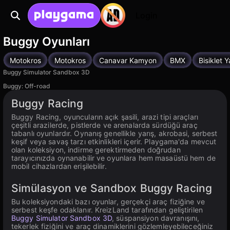
Login
Buggy Oyunları
Motokros
Motokros
Canavar Kamyon
BMX
Bisiklet Y
Buggy Simulator Sandbox 3D
Buggy: Off-road
PC platformunda mevcut
Buggy Racing
Buggy Racing, oyuncuların açık şasili, arazi tipi araçları
çeşitli arazilerde, pistlerde ve arenalarda sürdüğü araç
tabanlı oyunlardır. Oynanış genellikle yarış, akrobasi, serbest
keşif veya savaş tarzı etkinlikleri içerir. Playgama'da mevcut
olan koleksiyon, indirme gerektirmeden doğrudan
tarayıcınızda oynanabilir ve oyunlara hem masaüstü hem de
mobil cihazlardan erişilebilir.
Simülasyon ve Sandbox Buggy Racing
Bu koleksiyondaki bazı oyunlar, gerçekçi araç fiziğine ve
serbest keşfe odaklanır. KreizLand tarafından geliştirilen
Buggy Simulator Sandbox 3D
, süspansiyon davranışını,
tekerlek fiziğini ve araç dinamiklerini gözlemleyebileceğiniz