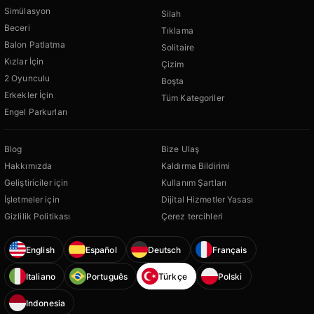
Simülasyon
Silah
Beceri
Tıklama
Balon Patlatma
Solitaire
Kızlar İçin
Çizim
2 Oyunculu
Boşta
Erkekler İçin
Tüm Kategoriler
Engel Parkurları
Blog
Bize Ulaş
Hakkımızda
Kaldırma Bildirimi
Geliştiriciler için
Kullanım Şartları
İşletmeler için
Dijital Hizmetler Yasası
Gizlilik Politikası
Çerez tercihleri
English
Español
Deutsch
Français
Italiano
Português
Türkçe
Polski
Indonesia