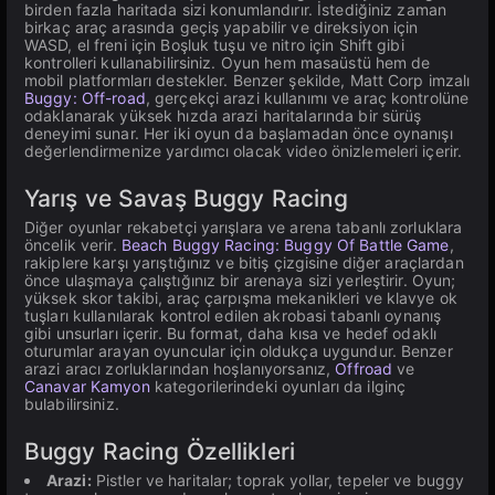
birden fazla haritada sizi konumlandırır. İstediğiniz zaman
birkaç araç arasında geçiş yapabilir ve direksiyon için
WASD, el freni için Boşluk tuşu ve nitro için Shift gibi
kontrolleri kullanabilirsiniz. Oyun hem masaüstü hem de
mobil platformları destekler. Benzer şekilde, Matt Corp imzalı
Buggy: Off-road
, gerçekçi arazi kullanımı ve araç kontrolüne
odaklanarak yüksek hızda arazi haritalarında bir sürüş
deneyimi sunar. Her iki oyun da başlamadan önce oynanışı
değerlendirmenize yardımcı olacak video önizlemeleri içerir.
Yarış ve Savaş Buggy Racing
Diğer oyunlar rekabetçi yarışlara ve arena tabanlı zorluklara
öncelik verir.
Beach Buggy Racing: Buggy Of Battle Game
,
rakiplere karşı yarıştığınız ve bitiş çizgisine diğer araçlardan
önce ulaşmaya çalıştığınız bir arenaya sizi yerleştirir. Oyun;
yüksek skor takibi, araç çarpışma mekanikleri ve klavye ok
tuşları kullanılarak kontrol edilen akrobasi tabanlı oynanış
gibi unsurları içerir. Bu format, daha kısa ve hedef odaklı
oturumlar arayan oyuncular için oldukça uygundur. Benzer
arazi aracı zorluklarından hoşlanıyorsanız,
Offroad
ve
Canavar Kamyon
kategorilerindeki oyunları da ilginç
bulabilirsiniz.
Buggy Racing Özellikleri
Arazi:
Pistler ve haritalar; toprak yollar, tepeler ve buggy