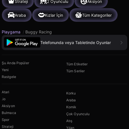
Strateji
2 Oyunculu
Aksiyon
Araba
Kızlar İçin
Tüm Kategoriler
Playgama
/
Buggy Racing
Telefonunda veya Tabletinde Oyunlar
Şu Anda Popüler
Tüm Etiketler
Yeni
Tüm Seriler
Rastgele
Atari
Korku
.io
Araba
Aksiyon
Komik
Bulmaca
Çok Oyunculu
Spor
Atış
Strateji
Yılan