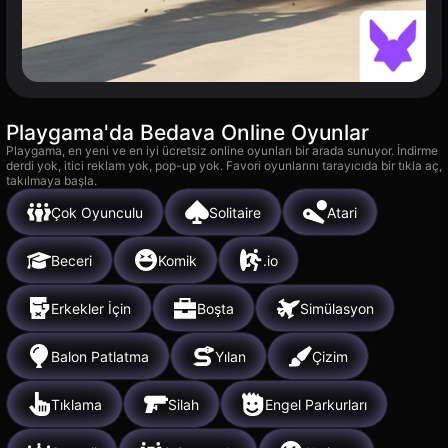
Playgama'da Bedava Online Oyunlar
Playgama, en yeni ve en iyi ücretsiz online oyunları bir arada sunuyor. İndirme
derdi yok, itici reklam yok, pop-up yok. Favori oyunlarını tarayıcıda bir tıkla aç,
takılmaya başla.
Çok Oyunculu
Solitaire
Atari
Beceri
Komik
.io
Erkekler İçin
Boşta
Simülasyon
Balon Patlatma
Yılan
Çizim
Tıklama
Silah
Engel Parkurları