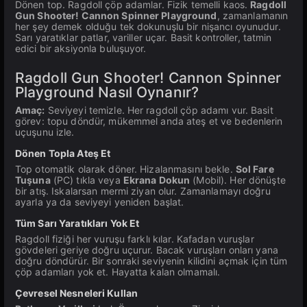
Dönen top. Ragdoll çöp adamlar. Fizik temelli kaos.
Ragdoll
Gun Shooter! Cannon Spinner Playground
, zamanlamanın
her şey demek olduğu tek dokunuşlu bir nişancı oyunudur.
Sarı yaratıklar patlar, variller uçar. Basit kontroller, tatmin
edici bir aksiyonla buluşuyor.
Ragdoll Gun Shooter! Cannon Spinner
Playground Nasıl Oynanır?
Amaç:
Seviyeyi temizle. Her ragdoll çöp adamı vur. Basit
görev: topu döndür, mükemmel anda ateş et ve bedenlerin
uçuşunu izle.
Dönen Topla Ateş Et
Top otomatik olarak döner. Hizalanmasını bekle.
Sol Fare
Tuşuna
(PC) tıkla veya
Ekrana Dokun
(Mobil). Her dönüşte
bir atış. Iskalarsan mermi ziyan olur. Zamanlamayı doğru
ayarla ya da seviyeyi yeniden başlat.
Tüm Sarı Yaratıkları Yok Et
Ragdoll fiziği her vuruşu farklı kılar. Kafadan vuruşlar
gövdeleri geriye doğru uçurur. Bacak vuruşları onları yana
doğru döndürür. Bir sonraki seviyenin kilidini açmak için tüm
çöp adamları yok et. Hayatta kalan olmamalı.
Çevresel Nesneleri Kullan