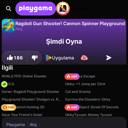
Login
Ragdoll Gun Shooter! Cannon Spinner Playground
Atış
Hayır
Kaydet
İlerlemeyi kaydet!
Ragdoll Gun Shooter! Cannon Spinner Playground, Eccentric Studio Games tarafından yapılmış ücretsiz bir atış oyunudur. Playgama'da oyna.
Şimdi Oyna
186
Uygulama
İlgili
RIVALS FPS: Online Shooter
Your Obby Escape
H.O.G.S.
Obby: +1 Jump per Click
Sorter: Ragdoll Playground Shooter
Cat and Granny
Playground Shooter! Shotgun vs. Ragdolls!
Survive the Disasters: Obby
Italian Brainrot Hunting 3D
Hidden Object: Street Of Secrets
Save Your Friend's Sister
ObbyTycoon: Money Tycoon
Playgama
/
Atış
/