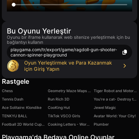
Bu Oyunu Yerleştir
Oyunu bir iframe kullanarak web sitenize yerleştirmek için bu
bağlantıyı kullanın
playgama.com/tr/export/game/ragdoll-gun-shooter-
cannon-spinner-playground
Oyun Yerleştirmek ve Para Kazanmak
için Giriş Yapın
Rastgele
Chess
Geometry Maze Maps V2
Tiger Robot and Motorcycle: Transformers
Tennis Dash
Run Rich 3D
You're a cat- Destroy the house
Ace Solitaire: Klondike
CooKing Hut
Jewel Magic
TENKYU BALL
TikTok VSCO Girls
Avatar World: Your City!
Football 2D World Cup 2026
Cooking Letters - Word Search
Plumber
Playgama'da Bedava Online Oyunlar