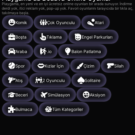
Playgama, en yeni ve en iyi ücretsiz online oyunları bir arada sunuyor. İndirme
derdi yok, itici reklam yok, pop-up yok. Favori oyunlarını tarayıcıda bir tıkla aç,
takılmaya başla.
Komik
Çok Oyunculu
Atari
Boşta
Tıklama
Engel Parkurları
Araba
.io
Balon Patlatma
Spor
Kızlar İçin
Çizim
Silah
Atış
2 Oyunculu
Solitaire
Beceri
Simülasyon
Aksiyon
Bulmaca
Tüm Kategoriler