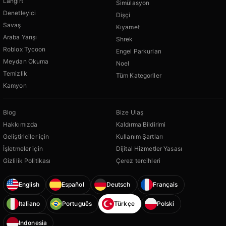
Langırt
Simülasyon
Denetleyici
Dişçi
Savaş
Kıyamet
Araba Yarışı
Shrek
Roblox Tycoon
Engel Parkurları
Meydan Okuma
Noel
Temizlik
Tüm Kategoriler
Kamyon
Blog
Bize Ulaş
Hakkımızda
Kaldırma Bildirimi
Geliştiriciler için
Kullanım Şartları
İşletmeler için
Dijital Hizmetler Yasası
Gizlilik Politikası
Çerez tercihleri
English
Español
Deutsch
Français
Italiano
Português
Türkçe
Polski
Indonesia