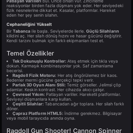
Patlayan Varilleri
bul. Önce onları vur. Zincirleme
reaksiyonlar birden fazla düşmanı yok eder. Her seviyedeki
fizik nesnelerine dikkat et. Kasalar, platformlar. Hareket
eden her şey senin silahın.
Cephaneliğini Yükselt
Bir
Tabanca
ile başla. Seviyelerde ilerle.
Güçlü Silahların
kilidini aç. Her silah dönüş hızını ve hasar gücünü değiştirir.
Kendi tarzını bulmak için farklı ekipmanları test et.
Temel Özellikler
Tek Dokunuşlu Kontroller:
Ateş etmek için tıkla veya
dokun. Karmaşık kombinasyonlar yok. Saf zamanlama
becerisi.
Ragdoll Fizik Motoru:
Her atış öngörülemez bir kaos.
Bedenler mermi gücüne gerçekçi tepki verir.
Parlak 3D Oyun Alanı Stili:
Temiz görseller. Jelimsi çöp
adamlar. Keskin kontrast. Her cihazda akıcı çalışır.
Çevresel Yıkım:
Patlayan variller. Hareketli platformlar.
Seviyeyi düşmanlara karşı kullan.
Çeşitli Silahlar:
Tabancadan ağır toplara. Her silah farklı
döner.
Çapraz Platform HTML5:
İndirme gerekmez. Bilgisayar
veya mobil tarayıcıda anında oyna.
Ragdoll Gun Shooter! Cannon Spinner