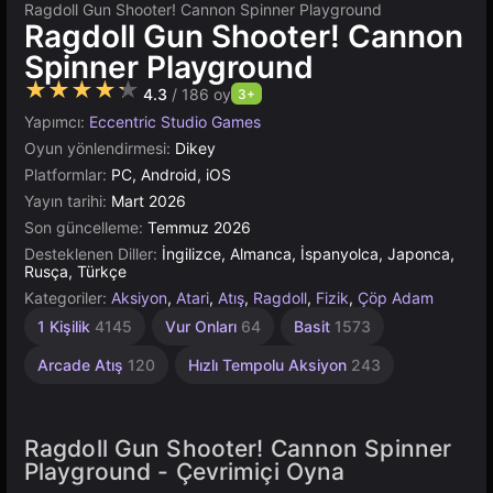
Ragdoll Gun Shooter! Cannon Spinner Playground
Ragdoll Gun Shooter! Cannon
Spinner Playground
★★★★★
4.3
/ 186 oy
3+
Yapımcı:
Eccentric Studio Games
Oyun yönlendirmesi:
Dikey
Platformlar:
PC, Android, iOS
Yayın tarihi:
Mart 2026
Son güncelleme:
Temmuz 2026
Desteklenen Diller:
İngilizce, Almanca, İspanyolca, Japonca,
Rusça, Türkçe
Kategoriler:
Aksiyon
,
Atari
,
Atış
,
Ragdoll
,
Fizik
,
Çöp Adam
1 Kişilik
4145
Vur Onları
64
Basit
1573
Arcade Atış
120
Hızlı Tempolu Aksiyon
243
Ragdoll Gun Shooter! Cannon Spinner
Playground - Çevrimiçi Oyna