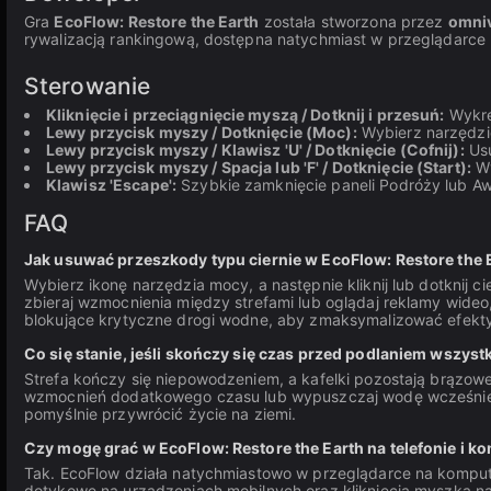
Gra
EcoFlow: Restore the Earth
została stworzona przez
omni
rywalizacją rankingową, dostępna natychmiast w przeglądarce 
Sterowanie
Kliknięcie i przeciągnięcie myszą / Dotknij i przesuń:
Wykreś
Lewy przycisk myszy / Dotknięcie (Moc):
Wybierz narzędzie 
Lewy przycisk myszy / Klawisz 'U' / Dotknięcie (Cofnij):
Usu
Lewy przycisk myszy / Spacja lub 'F' / Dotknięcie (Start):
Wy
Klawisz 'Escape':
Szybkie zamknięcie paneli Podróży lub A
FAQ
Jak usuwać przeszkody typu ciernie w EcoFlow: Restore the 
Wybierz ikonę narzędzia mocy, a następnie kliknij lub dotknij c
zbieraj wzmocnienia między strefami lub oglądaj reklamy wide
blokujące krytyczne drogi wodne, aby zmaksymalizować efekt
Co się stanie, jeśli skończy się czas przed podlaniem wszyst
Strefa kończy się niepowodzeniem, a kafelki pozostają brązowe
wzmocnień dodatkowego czasu lub wypuszczaj wodę wcześniej dz
pomyślnie przywrócić życie na ziemi.
Czy mogę grać w EcoFlow: Restore the Earth na telefonie i k
Tak. EcoFlow działa natychmiastowo w przeglądarce na kompute
dotykowe na urządzeniach mobilnych oraz kliknięcia myszką n