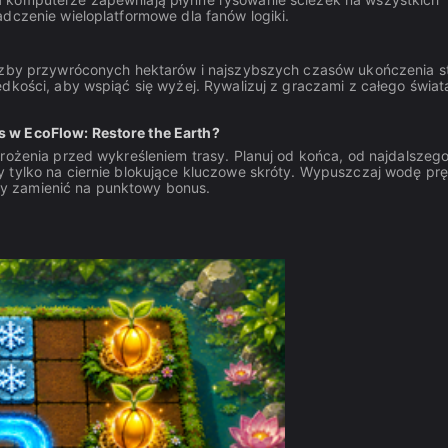
dczenie wieloplatformowe dla fanów logiki.
iczby przywróconych hektarów i najszybszych czasów ukończenia st
dkości, aby wspiąć się wyżej. Rywalizuj z graczami z całego świata
s w EcoFlow: Restore the Earth?
grożenia przed wykreśleniem trasy. Planuj od końca, od najdalszeg
 tylko na ciernie blokujące kluczowe skróty. Wypuszczaj wodę prę
y zamienić na punktowy bonus.