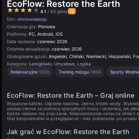
EcoFlow: Restore the Earth
★★★★★
4.1
/ 93 głosy
12
Dev:
omniverseloop
Orientacja gry:
Pionowa
Platformy:
PC, Android, iOS
Data wydania:
czerwiec 2026
Ostatnia aktualizacja:
czerwiec 2026
Obsługiwane języki:
Angielski, Chiński, Niemiecki, Hiszpański, Fra
Kategoria:
Łamigłówki
,
Umysłowe
,
Logika
Hodowla
Relaksacyjne
1029
Trening mózgu
1904
Sporty Wodn
Roślin
10
EcoFlow: Restore the Earth – Graj online
Wypalone kafelki. Uśpione nasiona. Jedno źródło wody. Wykreśl 
usuwaj ciernie za pomocą specjalnych mocy i obserwuj, jak jało
Każde nasiono ma znaczenie. Niepowodzenie oznacza śmierć pla
Graj bezpośrednio w przeglądarce – bez pobierania: po prostu 
Jak grać w EcoFlow: Restore the Earth