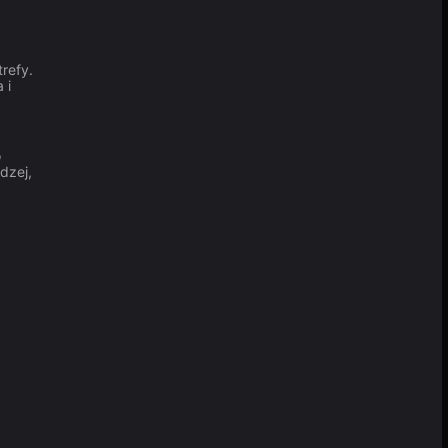
refy.
 i
o
dzej,