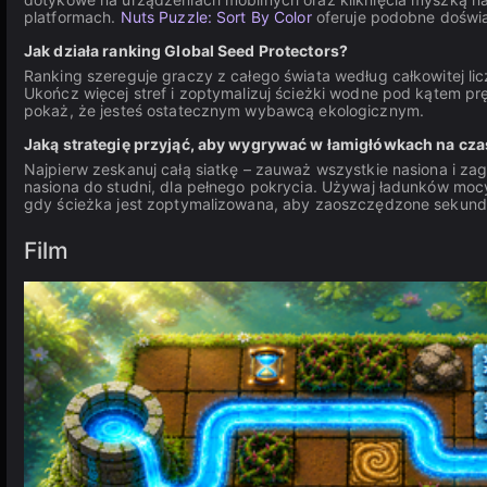
platformach.
Nuts Puzzle: Sort By Color
oferuje podobne doświa
Jak działa ranking Global Seed Protectors?
Ranking szereguje graczy z całego świata według całkowitej l
Ukończ więcej stref i zoptymalizuj ścieżki wodne pod kątem prę
pokaż, że jesteś ostatecznym wybawcą ekologicznym.
Jaką strategię przyjąć, aby wygrywać w łamigłówkach na cza
Najpierw zeskanuj całą siatkę – zauważ wszystkie nasiona i za
nasiona do studni, dla pełnego pokrycia. Używaj ładunków mocy
gdy ścieżka jest zoptymalizowana, aby zaoszczędzone sekund
Film