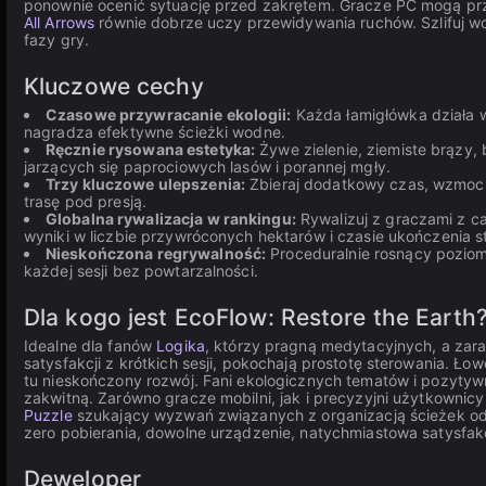
ponownie ocenić sytuację przed zakrętem. Gracze PC mogą przy
All Arrows
równie dobrze uczy przewidywania ruchów. Szlifuj w
fazy gry.
Kluczowe cechy
Czasowe przywracanie ekologii:
Każda łamigłówka działa w
nagradza efektywne ścieżki wodne.
Ręcznie rysowana estetyka:
Żywe zielenie, ziemiste brązy,
jarzących się paprociowych lasów i porannej mgły.
Trzy kluczowe ulepszenia:
Zbieraj dodatkowy czas, wzmocn
trasę pod presją.
Globalna rywalizacja w rankingu:
Rywalizuj z graczami z ca
wyniki w liczbie przywróconych hektarów i czasie ukończenia st
Nieskończona regrywalność:
Proceduralnie rosnący pozio
każdej sesji bez powtarzalności.
Dla kogo jest EcoFlow: Restore the Earth
Idealne dla fanów
Logika
, którzy pragną medytacyjnych, a zar
satysfakcji z krótkich sesji, pokochają prostotę sterowania. Ł
tu nieskończony rozwój. Fani ekologicznych tematów i pozytywn
zakwitną. Zarówno gracze mobilni, jak i precyzyjni użytkownic
Puzzle
szukający wyzwań związanych z organizacją ścieżek od r
zero pobierania, dowolne urządzenie, natychmiastowa satysfakcj
Deweloper