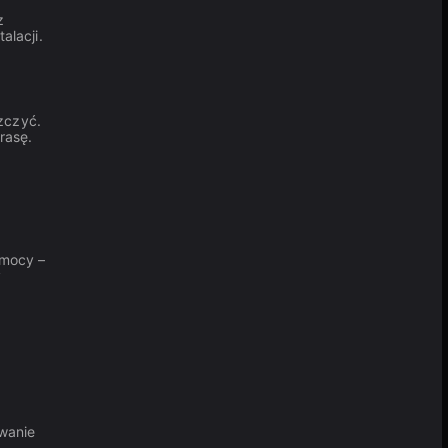
z
alacji.
szczyć.
rasę.
 mocy –
y
owanie