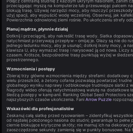
Połącz centralną studnię z każdym ukrytym nasionem, zanim czas
przeciągając myszą na komputerze lub przesuwając palcem na 
blokują trasę. Używaj narzędzi mocy, aby niszczyć przeszkody, t
użyj spacji, aby wypuścić wodę wcześniej. Obserwuj, jak kafelk
Powierzchnia odnowionej ziemi rośnie. Po ukończeniu strefy od
Planuj mądrze, płynnie działaj
Dotknij i przeciągnij, aby nakreślić trasę wody. Siatka dopasowu
natychmiast przerywają przepływ – omijaj je. Głazy są nie do rus
jednego ładunku mocy, aby je usunąć; dotknij ikony mocy, a nastę
klawisza U, aby wymazać trasę i narysować ją od nowa. Liczy 
czasem. Krótsze, bezpośrednie trasy punktują wyżej w śledze
przestrzennego.
Wzmocnienia i postępy
Zbieraj trzy główne wzmocnienia między strefami: dodatkowy 
wielu przeszkód, a żetony cofania pozwalają powtarzać trudne
globalnego wyniku naprawy i odblokowuje trudniejsze siatki z 
Nagrody wideo oferują natychmiastową walutę na dodatkowe ł
śledzą postępy w kampanii. Ranking Global Seed Protectors sz
najszybszych czasów ukończenia. Fani
Arrow Puzzle
rozpoznają
Wskazówki dla profesjonalistów
Zeskanuj całą siatkę przed rysowaniem – zidentyfikuj wszystkie
od najdalej położonego nasiona do studni; gwarantuje to pełn
ciernie blokujące krytyczne skróty; nie marnuj ich na dekorac
zaoszczędzone sekundy zamienią się w punkty bonusowe. Na tel