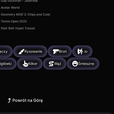
Dop Stickman - Jailbreak
Avatar World
Geometry MOD 2: Chips and Cola!
Tennis Open 2022
Stair Ball: Hyper Casual
raczy
Rysowanie
Broń
.io
igłówki
Kliker
Wąż
Śmieszne
Powrót na Górę