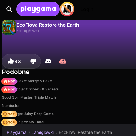
Login
EcoFlow: Restore the Earth
Łamigłówki
Nie
Zapisz
Zapisz postępy!
EcoFlow: Restore the Earth to darmowa gra łamigłówki od omniverseloop. Zagraj online na Playgama.
93
Podobne
Piece of Cake: Merge & Bake
Hidden Object: Street Of Secrets
Good Sort Master: Triple Match
Numicolor
Fruit Merge: Juicy Drop Game
Hidden Object: My Hotel
Playgama
/
Łamigłówki
/
EcoFlow: Restore the Earth