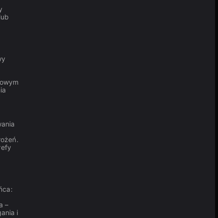
y
lub
wy
tkowym
ia
wania
rożeń.
refy
ńca:
a –
ania i