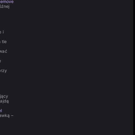
Remove
óźnej
 i
 tle
ować
e
przy
jący
najdą
l
tawką –