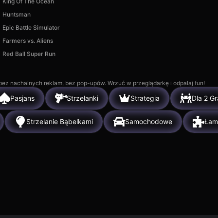
King Of The Ocean
Huntsman
Epic Battle Simulator
Farmers vs. Aliens
Red Ball Super Run
, bez nachalnych reklam, bez pop-upów. Wrzuć w przeglądarkę i odpalaj fun!
Pasjans
Strzelanki
Strategia
Dla 2 G
Strzelanie Bąbelkami
Samochodowe
Łam