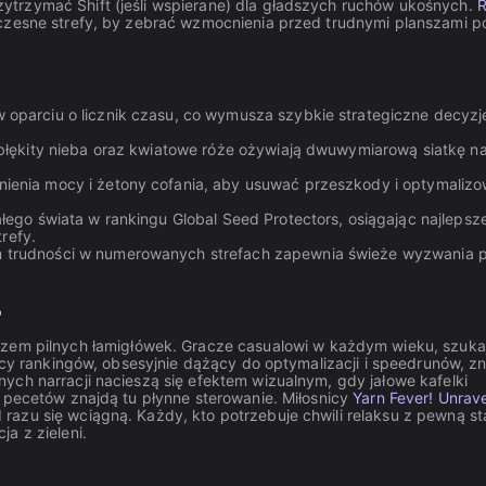
trzymać Shift (jeśli wspierane) dla gładszych ruchów ukośnych.
czesne strefy, by zebrać wzmocnienia przed trudnymi planszami p
 oparciu o licznik czasu, co wymusza szybkie strategiczne decyzje
 błękity nieba oraz kwiatowe róże ożywiają dwuwymiarową siatkę na
ienia mocy i żetony cofania, aby usuwać przeszkody i optymaliz
łego świata w rankingu Global Seed Protectors, osiągając najlepsz
refy.
m trudności w numerowanych strefach zapewnia świeże wyzwania 
?
azem pilnych łamigłówek. Gracze casualowi w każdym wieku, szuka
owcy rankingów, obsesyjnie dążący do optymalizacji i speedrunów, z
ych narracji nacieszą się efektem wizualnym, gdy jałowe kafelki
y pecetów znajdą tu płynne sterowanie. Miłosnicy
Yarn Fever! Unrave
azu się wciągną. Każdy, kto potrzebuje chwili relaksu z pewną s
a z zieleni.