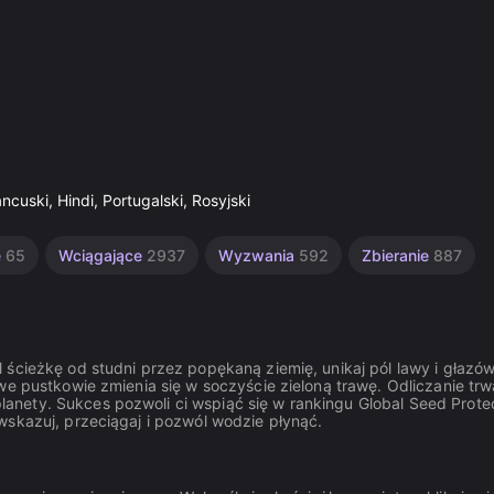
ncuski, Hindi, Portugalski, Rosyjski
e
65
Wciągające
2937
Wyzwania
592
Zbieranie
887
ścieżkę od studni przez popękaną ziemię, unikaj pól lawy i głazów
we pustkowie zmienia się w soczyście zieloną trawę. Odliczanie trw
nety. Sukces pozwoli ci wspiąć się w rankingu Global Seed Protec
wskazuj, przeciągaj i pozwól wodzie płynąć.