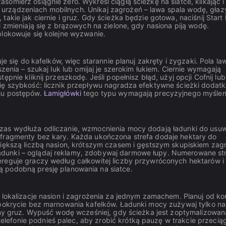
omierz osiągnie zero. Wykreśl ciągłą ścieżkę na siatce, klikając i
urządzeniach mobilnych. Unikaj zagrożeń – lawa spala wodę, głaz
akie jak ciernie i gruz. Gdy ścieżka będzie gotowa, naciśnij Start 
i zmieniają się z brązowych na zielone, gdy nasiona piją wodę.
blokowuje się kolejne wyzwanie.
je się do kafelków, więc starannie planuj zakręty i zygzaki. Pola la
zenia – szukaj luk lub omijaj je szerokim łukiem. Ciernie wymagają
pnie kliknij przeszkodę. Jeśli popełnisz błąd, użyj opcji Cofnij lub
się szybkość: licznik przepływu nagradza efektywne ścieżki doda
niu postępów.
Łamigłówki
tego typu wymagają precyzyjnego myślen
czas wydłuża odliczanie, wzmocnienia mocy dodają ładunki do usu
 fragmenty bez kary. Każda ukończona strefa dodaje hektary do
większą liczbą nasion, krótszym czasem i gęstszym skupiskiem zag
adunki – oglądaj reklamy, zdobywaj darmowe łupy. Numerowane st
ereguje graczy według całkowitej liczby przywróconych hektarów i
 podobną presję planowania na siatce.
 lokalizacje nasion i zagrożenia za jednym zamachem. Planuj od ko
e pokrycie bez marnowania kafelków. Ładunki mocy zużywaj tylko na
yjny gruz. Wypuść wodę wcześniej, gdy ścieżka jest zoptymalizowan
efonie podnieś palec, aby zrobić krótką pauzę w trakcie przeciąg