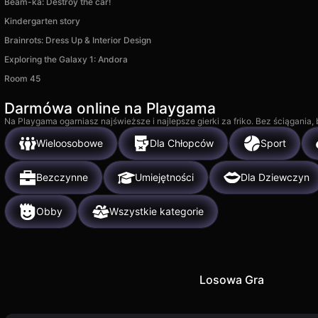
Beam-ka: Destroy the car!
Kindergarten story
Brainrots: Dress Up & Interior Design
Exploring the Galaxy 1: Andora
Room 45
Darmówa online na Playgama
Na Playgama ogarniasz najświeższe i najlepsze gierki za friko. Bez ściągania
Wieloosobowe
Dla Chłopców
Sport
Bezczynne
Umiejętności
Dla Dziewczyn
Obby
Wszystkie kategorie
Losowa Gra