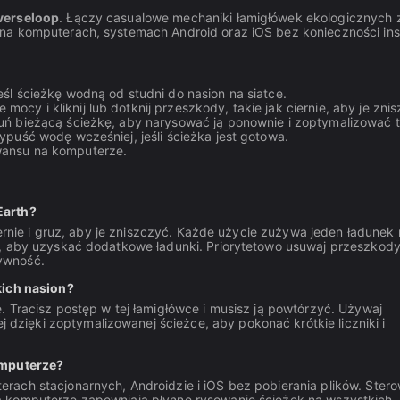
verseloop
. Łączy casualowe mechaniki łamigłówek ekologicznych 
na komputerach, systemach Android oraz iOS bez konieczności inst
l ścieżkę wodną od studni do nasion na siatce.
mocy i kliknij lub dotknij przeszkody, takie jak ciernie, aby je zni
ń bieżącą ścieżkę, aby narysować ją ponownie i zoptymalizować t
puść wodę wcześniej, jeśli ścieżka jest gotowa.
wansu na komputerze.
Earth?
iernie i gruz, aby je zniszczyć. Każde użycie zużywa jeden ładunek
o, aby uzyskać dodatkowe ładunki. Priorytetowo usuwaj przeszkod
ywność.
kich nasion?
. Tracisz postęp w tej łamigłówce i musisz ją powtórzyć. Używaj
ięki zoptymalizowanej ścieżce, aby pokonać krótkie liczniki i
omputerze?
rach stacjonarnych, Androidzie i iOS bez pobierania plików. Ster
a komputerze zapewniają płynne rysowanie ścieżek na wszystkich