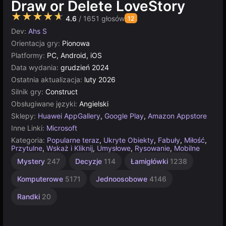
Draw or Delete LoveStory
★★★★★
4.6
/ 1651 głosów
12
Dev:
Ahs S
Orientacja gry:
Pionowa
Platformy:
PC, Android, iOS
Data wydania:
grudzień 2024
Ostatnia aktualizacja:
luty 2026
Silnik gry:
Construct
Obsługiwane języki:
Angielski
Sklepy:
Huawei AppGallery
,
Google Play
,
Amazon Appstore
Inne Linki:
Microsoft
Kategoria:
Popularne teraz
,
Ukryte Obiekty
,
Fabuły
,
Miłość
,
Przytulne
,
Wskaż i Kliknij
,
Umysłowe
,
Rysowanie
,
Mobilne
Multiplayer
Construct
Mystery
247
Decyzje
114
Łamigłówki
1238
500
5021
Komputerowe
5171
Jednoosobowe
4146
Randki
20