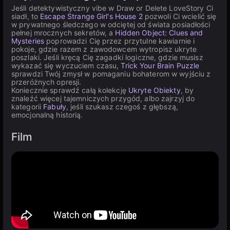
Jeśli detektywistyczny vibe w Draw or Delete LoveStory Ci
siadł, to
Escape Strange Girl's House 2
pozwoli Ci wcielić się
w prywatnego śledczego w odciętej od świata posiadłości
pełnej mrocznych sekretów, a
Hidden Object: Clues and
Mysteries
poprowadzi Cię przez przytulne kawiarnie i
pokoje, gdzie razem z zawodowcem wytropisz ukryte
poszlaki. Jeśli kręcą Cię zagadki logiczne, gdzie musisz
wykazać się wyczuciem czasu,
Trick Your Brain Puzzle
sprawdzi Twój zmysł w pomaganiu bohaterom w wyjściu z
przeróżnych opresji.
Koniecznie sprawdź całą kolekcję
Ukryte Obiekty
, by
znaleźć więcej tajemniczych przygód, albo zajrzyj do
kategorii
Fabuły
, jeśli szukasz czegoś z głębszą,
emocjonalną historią.
Film