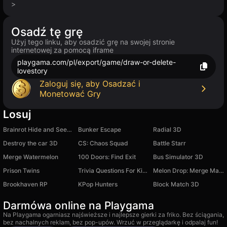
>
Osadź tę grę
Użyj tego linku, aby osadzić grę na swojej stronie
internetowej za pomocą iframe
playgama.com/pl/export/game/draw-or-delete-
lovestory
Zaloguj się, aby Osadzać i
Monetować Gry
Losuj
Brainrot Hide and Seek Classic
Bunker Escape
Radial 3D
Destroy the car 3D
CS: Chaos Squad
Battle Starr
Merge Watermelon
100 Doors: Find Exit
Bus Simulator 3D
Prison Twins
Trivia Questions For Kids Quiz
Melon Drop: Merge Master
Brookhaven RP
KPop Hunters
Block Match 3D
Darmówa online na Playgama
Na Playgama ogarniasz najświeższe i najlepsze gierki za friko. Bez ściągania,
bez nachalnych reklam, bez pop-upów. Wrzuć w przeglądarkę i odpalaj fun!