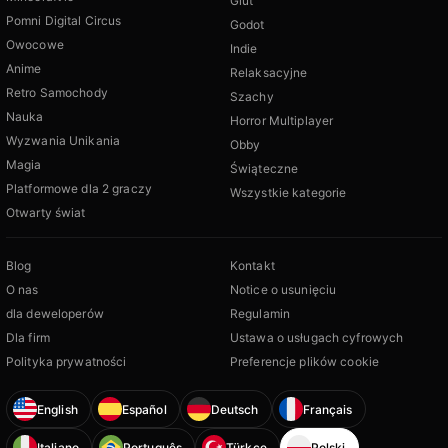
Glut
Pomni Digital Circus
Godot
Owocowe
Indie
Anime
Relaksacyjne
Retro Samochody
Szachy
Nauka
Horror Multiplayer
Wyzwania Unikania
Obby
Magia
Świąteczne
Platformowe dla 2 graczy
Wszystkie kategorie
Otwarty świat
Blog
Kontakt
O nas
Notice o usunięciu
dla deweloperów
Regulamin
Dla firm
Ustawa o usługach cyfrowych
Polityka prywatności
Preferencje plików cookie
English
Español
Deutsch
Français
Italiano
Português
Türkçe
Polski