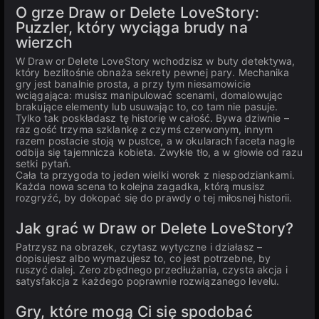
O grze Draw or Delete LoveStory:
Puzzler, który wyciąga brudy na
wierzch
W Draw or Delete LoveStory wchodzisz w buty detektywa,
który bezlitośnie obnaża sekrety pewnej pary. Mechanika
gry jest banalnie prosta, a przy tym niesamowicie
wciągająca: musisz manipulować scenami, domalowując
brakujące elementy lub usuwając to, co tam nie pasuje.
Tylko tak poskładasz tę historię w całość. Bywa dziwnie –
raz gość trzyma szklankę z czymś czerwonym, innym
razem postacie stoją w pustce, a w okularach faceta nagle
odbija się tajemnicza kobieta. Zwykłe tło, a w głowie od razu
setki pytań.
Cała ta przygoda to jeden wielki worek z niespodziankami.
Każda nowa scena to kolejna zagadka, którą musisz
rozgryźć, by dokopać się do prawdy o tej miłosnej historii.
Jak grać w Draw or Delete LoveStory?
Patrzysz na obrazek, czytasz wytyczne i działasz –
dopisujesz albo wymazujesz to, co jest potrzebne, by
ruszyć dalej. Zero zbędnego przedłużania, czysta akcja i
satysfakcja z każdego poprawnie rozwiązanego levelu.
Gry, które mogą Ci się spodobać