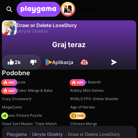
Login
Draw or Delete LoveStory
Ukryte Obiekty
Nie
Zapisz
Zapisz postępy!
Draw or Delete LoveStory to darmowa gra ukryte obiekty od Ahs S. Zagraj online na Playgama.
Graj teraz
2k
Aplikacja
Podobne
Arrow Puzzle
Stickman Rebirth
Piece of Cake: Merge & Bake
Robby Mini Games
Cozy Crossword
RIVALS FPS: Online Shooter
MegaZuma
Age of Heroes
Arrows: Picture Puzzle
Hedgies
Good Sort Master: Triple Match
Chicken Merge
Playgama
/
Ukryte Obiekty
/
Draw or Delete LoveStory