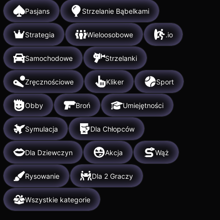
Pasjans
Strzelanie Bąbelkami
Strategia
Wieloosobowe
.io
Samochodowe
Strzelanki
Zręcznościowe
Kliker
Sport
Obby
Broń
Umiejętności
Symulacja
Dla Chłopców
Dla Dziewczyn
Akcja
Wąż
Rysowanie
Dla 2 Graczy
Wszystkie kategorie