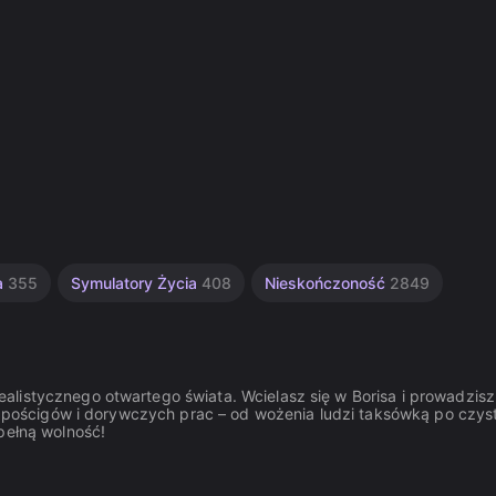
a
355
Symulatory Życia
408
Nieskończoność
2849
alistycznego otwartego świata. Wcielasz się w Borisa i prowadzisz
ch pościgów i dorywczych prac – od wożenia ludzi taksówką po czys
pełną wolność!