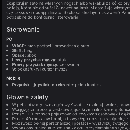
Eksploruj miasto na własnych nogach albo wskakuj za kółko bryk,
policją, która nie odpuści Ci nawet na krok. Miasto żyje własnym
czy taksówki dodają klimatu. Szukasz idealnych ustawień? Pami
potrzebne do konfiguracji sterowania.
Sterowanie
PC
WASD
: ruch postaci i prowadzenie auta
Shift
: bieg
Space
: skok
Lewy przycisk myszy
: atak
Prawy przycisk myszy
: celowanie
V
: pokaż/ukryj kursor myszy
Mobile
Przyciski i joysticki na ekranie
: pełna kontrola
Główne zalety
W pełni otwarty, szczegółowy świat – eksploruj, walcz, prow
Wciągająca fabuła przedstawiająca kryminalną karierę Borisa
Ponad 100 różnych pojazdów: od zwykłych osobówek i cięż
Ponad 40 rodzajów broni, od zwykłego noża po snajperkę z
Możliwość pełnej personalizacji postaci – wystylizuj swojego
Wypasiony tuning aut: zmiana koloru, przyciemniane szyby, g