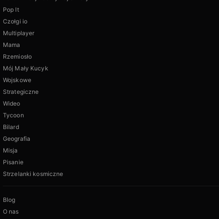
Pop It
Czołgi io
Multiplayer
Mama
Rzemiosło
Mój Mały Kucyk
Wojskowe
Strategiczne
Wideo
Tycoon
Bilard
Geografia
Misja
Pisanie
Strzelanki kosmiczne
Blog
O nas