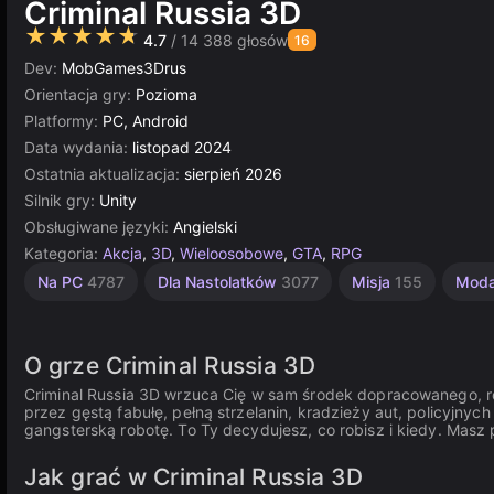
Criminal Russia 3D
★★★★★
4.7
/ 14 388 głosów
16
Dev:
MobGames3Drus
Orientacja gry:
Pozioma
Platformy:
PC, Android
Data wydania:
listopad 2024
Ostatnia aktualizacja:
sierpień 2026
Silnik gry:
Unity
Obsługiwane języki:
Angielski
Kategoria:
Akcja
,
3D
,
Wieloosobowe
,
GTA
,
RPG
Mafia
Kradzież
Komputerowe
Gangsterskie
Strategiczne
Otwarty
Multiplayer
Indie
Unity
Na PC
4787
Dla Nastolatków
3077
Misja
155
Mod
1220
online
świat
18
5027
44
3572
5172
34
3177
382
O grze Criminal Russia 3D
Criminal Russia 3D wrzuca Cię w sam środek dopracowanego, re
przez gęstą fabułę, pełną strzelanin, kradzieży aut, policyjny
gangsterską robotę. To Ty decydujesz, co robisz i kiedy. Masz 
Jak grać w Criminal Russia 3D