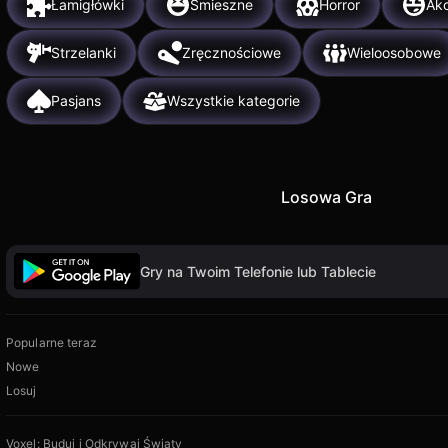
Łamigłówki
Śmieszne
Horror
Akc
Strzelanki
Zręcznościowe
Wieloosobowe
Pasjans
Wszystkie kategorie
Losowa Gra
Gry na Twoim Telefonie lub Tablecie
Popularne teraz
Nowe
Losuj
Voxel: Buduj i Odkrywaj Światy