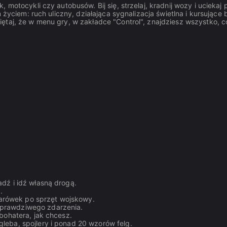
 motocykli czy autobusów. Bij się, strzelaj, kradnij wozy i uciekaj 
 życiem: ruch uliczny, działająca sygnalizacja świetlna i kursujące 
ętaj, że w menu gry, w zakładce "Control", znajdziesz wszystko, c
adź i idź własną drogą.
.
arówek po sprzęt wojskowy.
 prawdziwego zdarzenia.
 bohatera, jak chcesz.
leba, spojlery i ponad 20 wzorów felg.