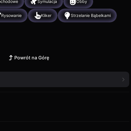
ochodowe
Symulacja
Obby
Rysowanie
Kliker
Strzelanie Bąbelkami
Powrót na Górę