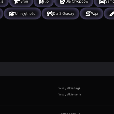
ja
Broń
.io
Dla Chłopców
Sam
Umiejętności
Dla 2 Graczy
Wąż
Wszystkie tagi
Wszystkie seria
Samochodowe