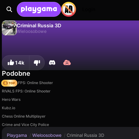
Login
Criminal Russia 3D
Wieloosobowe
Criminal Russia 3D to darmowa gra wieloosobowe od MobGames3Drus. Zagraj online na Playgama.
Nie
Zapisz
Zapisz postępy!
14k
Podobne
Hazmob FPS: Online Shooter
RIVALS FPS: Online Shooter
Hero Wars
Kubz.io
Chess Online Multiplayer
Crime and Vice City Police
Playgama
/
Wieloosobowe
/
Criminal Russia 3D