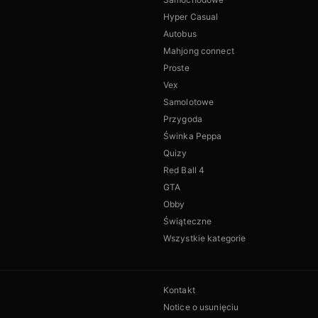
Hyper Casual
Autobus
Mahjong connect
Proste
Vex
Samolotowe
Przygoda
Świnka Peppa
Quizy
Red Ball 4
GTA
Obby
Świąteczne
Wszystkie kategorie
Kontakt
Notice o usunięciu